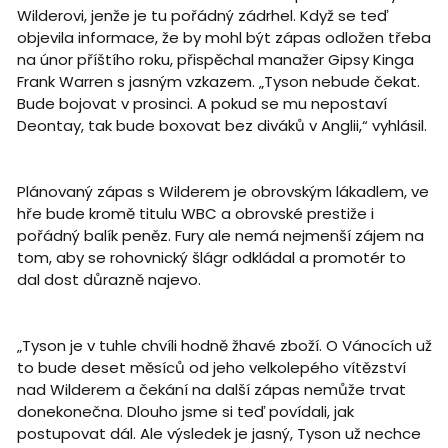
Wilderovi, jenže je tu pořádný zádrhel. Když se teď
objevila informace, že by mohl být zápas odložen třeba
na únor příštího roku, přispěchal manažer Gipsy Kinga
Frank Warren s jasným vzkazem. „Tyson nebude čekat.
Bude bojovat v prosinci. A pokud se mu nepostaví
Deontay, tak bude boxovat bez diváků v Anglii,“ vyhlásil.
Plánovaný zápas s Wilderem je obrovským lákadlem, ve
hře bude kromě titulu WBC a obrovské prestiže i
pořádný balík peněz. Fury ale nemá nejmenší zájem na
tom, aby se rohovnický šlágr odkládal a promotér to
dal dost důrazně najevo.
„Tyson je v tuhle chvíli hodně žhavé zboží. O Vánocích už
to bude deset měsíců od jeho velkolepého vítězství
nad Wilderem a čekání na další zápas nemůže trvat
donekonečna. Dlouho jsme si teď povídali, jak
postupovat dál. Ale výsledek je jasný, Tyson už nechce