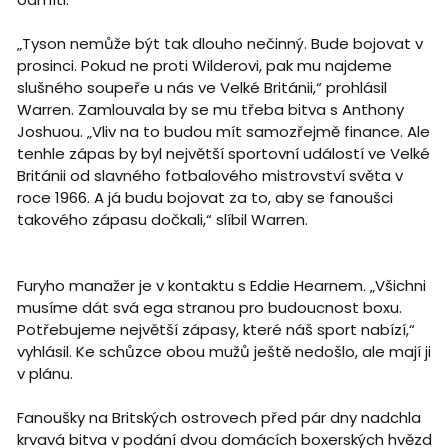
„Tyson nemůže být tak dlouho nečinný. Bude bojovat v
prosinci. Pokud ne proti Wilderovi, pak mu najdeme
slušného soupeře u nás ve Velké Británii,“ prohlásil
Warren. Zamlouvala by se mu třeba bitva s Anthony
Joshuou. „Vliv na to budou mít samozřejmě finance. Ale
tenhle zápas by byl největší sportovní událostí ve Velké
Británii od slavného fotbalového mistrovství světa v
roce 1966. A já budu bojovat za to, aby se fanoušci
takového zápasu dočkali,“ slíbil Warren.
Furyho manažer je v kontaktu s Eddie Hearnem. „Všichni
musíme dát svá ega stranou pro budoucnost boxu.
Potřebujeme největší zápasy, které náš sport nabízí,“
vyhlásil. Ke schůzce obou mužů ještě nedošlo, ale mají ji
v plánu.
Fanoušky na Britských ostrovech před pár dny nadchla
krvavá bitva v podání dvou domácích boxerských hvězd