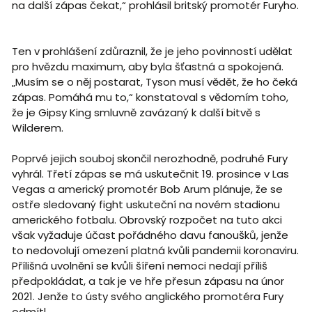
na další zápas čekat,“ prohlásil britský promotér Furyho.
Ten v prohlášení zdůraznil, že je jeho povinností udělat
pro hvězdu maximum, aby byla šťastná a spokojená.
„Musím se o něj postarat, Tyson musí vědět, že ho čeká
zápas. Pomáhá mu to,“ konstatoval s vědomím toho,
že je Gipsy King smluvně zavázaný k další bitvě s
Wilderem.
Poprvé jejich souboj skončil nerozhodně, podruhé Fury
vyhrál. Třetí zápas se má uskutečnit 19. prosince v Las
Vegas a americký promotér Bob Arum plánuje, že se
ostře sledovaný fight uskuteční na novém stadionu
amerického fotbalu. Obrovský rozpočet na tuto akci
však vyžaduje účast pořádného davu fanoušků, jenže
to nedovolují omezení platná kvůli pandemii koronaviru.
Přílišná uvolnění se kvůli šíření nemoci nedají příliš
předpokládat, a tak je ve hře přesun zápasu na únor
2021. Jenže to ústy svého anglického promotéra Fury
odmítl.