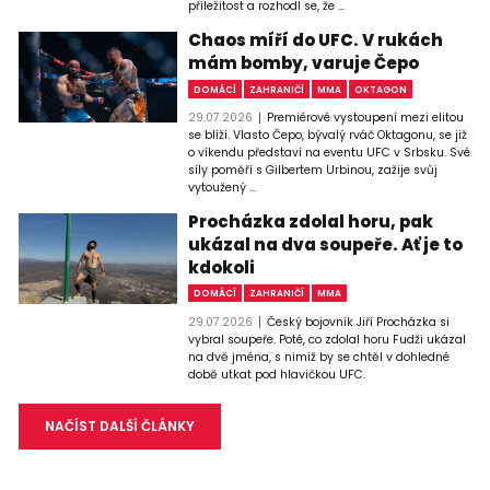
příležitost a rozhodl se, že ...
Chaos míří do UFC. V rukách
mám bomby, varuje Čepo
DOMÁCÍ
ZAHRANIČÍ
MMA
OKTAGON
29.07.2026
Premiérové vystoupení mezi elitou
se blíží. Vlasto Čepo, bývalý rváč Oktagonu, se již
o víkendu představí na eventu UFC v Srbsku. Své
síly poměří s Gilbertem Urbinou, zažije svůj
vytoužený ...
Procházka zdolal horu, pak
ukázal na dva soupeře. Ať je to
kdokoli
DOMÁCÍ
ZAHRANIČÍ
MMA
29.07.2026
Český bojovník Jiří Procházka si
vybral soupeře. Poté, co zdolal horu Fudži ukázal
na dvě jména, s nimiž by se chtěl v dohledné
době utkat pod hlavičkou UFC.
NAČÍST DALŠÍ ČLÁNKY