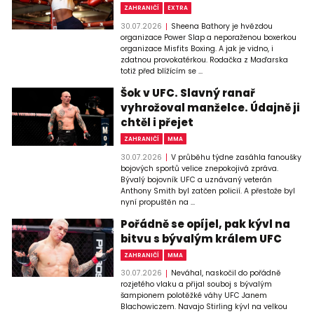
ZAHRANIČÍ
EXTRA
30.07.2026
Sheena Bathory je hvězdou
organizace Power Slap a neporaženou boxerkou
organizace Misfits Boxing. A jak je vidno, i
zdatnou provokatérkou. Rodačka z Maďarska
totiž před blížícím se ...
Šok v UFC. Slavný ranař
vyhrožoval manželce. Údajně ji
chtěl i přejet
ZAHRANIČÍ
MMA
30.07.2026
V průběhu týdne zasáhla fanoušky
bojových sportů velice znepokojivá zpráva.
Bývalý bojovník UFC a uznávaný veterán
Anthony Smith byl zatčen policií. A přestože byl
nyní propuštěn na ...
Pořádně se opíjel, pak kývl na
bitvu s bývalým králem UFC
ZAHRANIČÍ
MMA
30.07.2026
Neváhal, naskočil do pořádně
rozjetého vlaku a přijal souboj s bývalým
šampionem polotěžké váhy UFC Janem
Blachowiczem. Navajo Stirling kývl na velkou