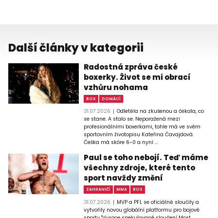
Další články v kategorii
Radostná zpráva české
boxerky. Život se mi obrací
vzhůru nohama
BOX
DOMÁCÍ
31.07.2026
Odletěla na zkušenou a čekala, co
se stane. A stalo se. Neporažená mezi
profesionálními boxerkami, tohle má ve svém
sportovním životopisu Kateřina Čavajdová.
Češka má skóre 6-0 a nyní ...
Paul se toho nebojí. Teď máme
všechny zdroje, které tento
sport navždy změní
ZAHRANIČÍ
MMA
BOX
31.07.2026
MVP a PFL se oficiálně sloučily a
vytvořily novou globální platformu pro bojové
sporty "Vysoce spekulované sloučení Most