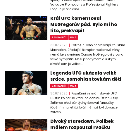
Valuable Promotions a Professional Fighters
League je oficiálně ...
Král UFC komentoval
McGregorův pád. Bylo mi ho
líto, překvapil
ZAHRANIČÍ
MMA
30.07.2026
Patrně nikoho nepřekvapí, že Islam
Machačev, úřadující šampion welterové váhy,
nemá ke slavnému Conoru McGregorovi zrovna
velké sympatie. Mezi jeho týmem a irským
divočákem je velice ...
Legenda UFC ukázala velké
srdce, pomohla stovkám dětí
ZAHRANIČÍ
MMA
30.07.2026
Populární veterán slavné UFC
Dustin Poirier se vrátil na dobrou 'stranu síly'.
Zatímco před pár týdny šokoval fanoušky
řáděním na letišti, kvůli němuž byl dokonce
zatčen, ...
Divoký staredown. Polibek
málem rozpoutal rvačku