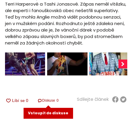
Terri Harperové a Tashi Jonasové. Zápas neměl vítězku,
ale experti i fanouškovská obec nešetřili superlativy.
Teď by mohla Anglie možná vidět podobnou senzaci,
jen v mužském podání. Rozhodnuto ještě zdaleka není,
dobrou zprávou ale je, že vánoční dárek v podobě
velkého zápasu slavných boxerů, by pod stromečkem
neměl za žádných okolností chybět.
Sdílejte článek
Diskuse
0
Vstoupit do diskuse