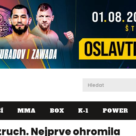
X
Í
MMA
BOX
K-1
POWER
zruch. Nejprve ohromila