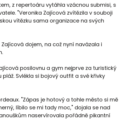
em, z repertoáru vytáhla vzácnou submisi, s
atele. "Veronika Zajícová zvítězila v souboji
českou vítězku sama organizace na svých
ajícová dojem, na což nyní navázala i
h.
jícová posilovnu a gym nejprve za turistický
 pláž. Svlékla si bojový outfit a své křivky
rdeaux. "Zápas je hotový a tohle město si mě
herný, líbilo se mi tady moc," dojala se nad
anouškům naservírovala pořádně pikantní