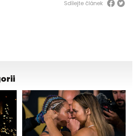
Sdílejte článek
orii