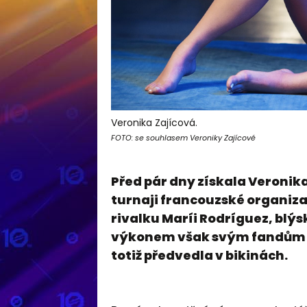
Veronika Zajícová.
FOTO: se souhlasem Veroniky Zajícové
Před pár dny získala Veronika
turnaji francouzské organiz
rivalku Maríi Rodríguez, blýs
výkonem však svým fandům ra
totiž předvedla v bikinách.