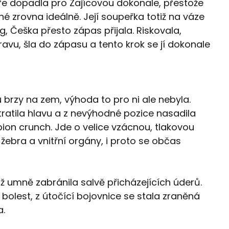
éře dopadla pro Zajícovou dokonale, přestože
 zrovna ideálně. Její soupeřka totiž na váze
kg, Češka přesto zápas přijala. Riskovala,
avu, šla do zápasu a tento krok se jí dokonale
 brzy na zem, výhoda to pro ni ale nebyla.
ratila hlavu a z nevýhodné pozice nasadila
ion crunch. Jde o velice vzácnou, tlakovou
, žebra a vnitřní orgány, i proto se občas
 umně zabránila salvě přicházejících úderů.
bolest, z útočící bojovnice se stala zraněná
a.