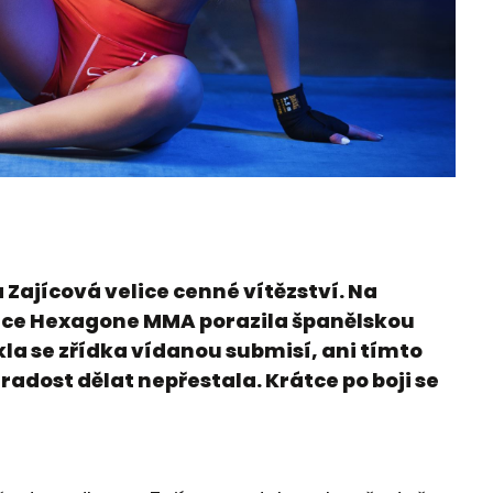
 Zajícová velice cenné vítězství. Na
ace Hexagone MMA porazila španělskou
kla se zřídka vídanou submisí, ani tímto
dost dělat nepřestala. Krátce po boji se