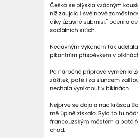
Češka se blýskla vzácným kousk
níž zaujala i své nové zaměstnav
díky úžasné submisi," ocenila 
sociálních sítích.
Nedávným výkonem tak udělala Z
pikantním příspěvkem v bikinác
Po náročné přípravě vyměnila Za
zážitek, poté i za sluncem zalitou
nechala vyniknout v bikinách.
Nejprve se dojala nad krásou Bo
mě úplně získalo. Bylo to tu nád
francouzským městem a poté f
chod.