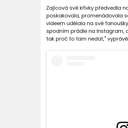
Zajícová své křivky předvedla na
poskakovala, promenádovala se
videem udělala na své fanoušky
spodním prádle na Instagram, a
tak proč to tam nedat," vyprávě