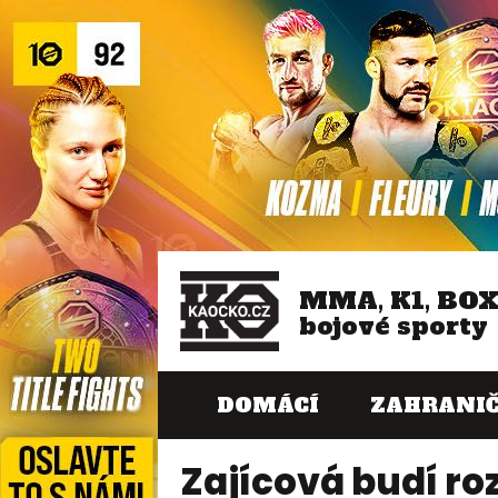
MMA, K1, BO
bojové sporty
DOMÁCÍ
ZAHRANIČ
Zajícová budí ro