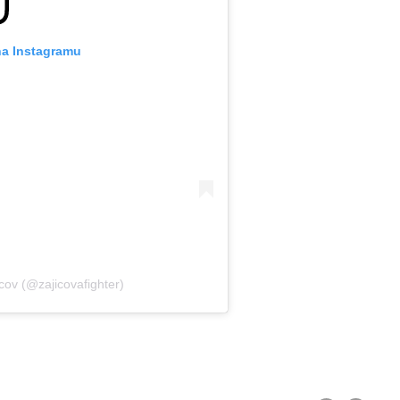
na Instagramu
cov (@zajicovafighter)