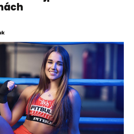
inách
uk