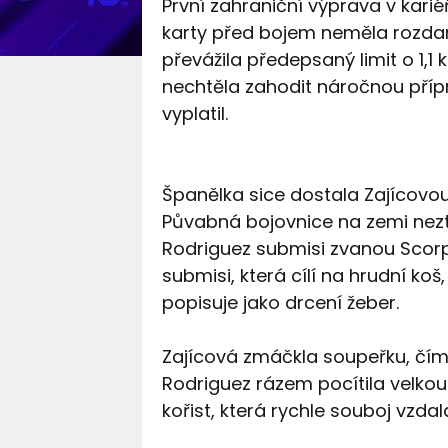
První zahraniční výprava v kari
karty před bojem neměla rozdané
převážila předepsaný limit o 1,1 
nechtěla zahodit náročnou přípr
vyplatil.
Španělka sice dostala Zajícovou
Půvabná bojovnice na zemi nezt
Rodriguez submisi zvanou Scorp
submisi, která cílí na hrudní koš
popisuje jako drcení žeber.
Zajícová zmáčkla soupeřku, čímž
Rodriguez rázem pocítila velkou 
kořist, která rychle souboj vzdal