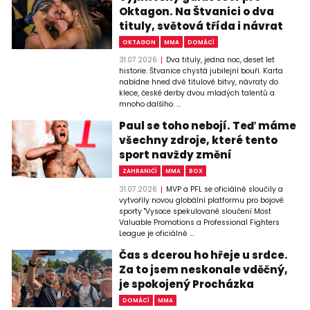
Oktagon. Na Štvanici o dva
tituly, světová třída i návrat
OKTAGON
MMA
DOMÁCÍ
31.07.2026
Dva tituly, jedna noc, deset let
historie. Štvanice chystá jubilejní bouři. Karta
nabídne hned dvě titulové bitvy, návraty do
klece, české derby dvou mladých talentů a
mnoho dalšího. ...
Paul se toho nebojí. Teď máme
všechny zdroje, které tento
sport navždy změní
ZAHRANIČÍ
MMA
BOX
31.07.2026
MVP a PFL se oficiálně sloučily a
vytvořily novou globální platformu pro bojové
sporty "Vysoce spekulované sloučení Most
Valuable Promotions a Professional Fighters
League je oficiálně ...
Čas s dcerou ho hřeje u srdce.
Za to jsem neskonale vděčný,
je spokojený Procházka
DOMÁCÍ
MMA