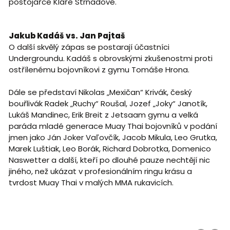
postojářce Kláře Strnadové.
Jakub Kadáš vs. Jan Pajtaš
O další skvělý zápas se postarají účastníci
Undergroundu. Kadáš s obrovskými zkušenostmi proti
ostřílenému bojovníkovi z gymu Tomáše Hrona.
Dále se představí Nikolas „Mexičan“ Krivák, český
bouřlivák Radek „Ruchy“ Roušal, Jozef „Joky“ Janotík,
Lukáš Mandinec, Erik Breit z Jetsaam gymu a velká
paráda mladé generace Muay Thai bojovníků v podání
jmen jako Ján Joker Vaľovčík, Jacob Mikula, Leo Grutka,
Marek Luštiak, Leo Borák, Richard Dobrotka, Domenico
Naswetter a další, kteří po dlouhé pauze nechtějí nic
jiného, než ukázat v profesionálním ringu krásu a
tvrdost Muay Thai v malých MMA rukavicích.