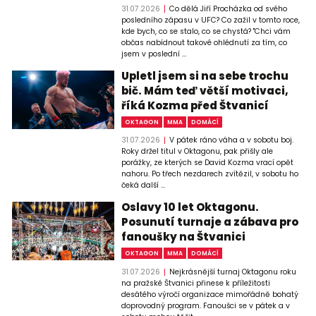
31.07.2026
Co dělá Jiří Procházka od svého
posledního zápasu v UFC? Co zažil v tomto roce,
kde bych, co se stalo, co se chystá? "Chci vám
občas nabídnout takové ohlédnutí za tím, co
jsem v poslední ...
Upletl jsem si na sebe trochu
bič. Mám teď větší motivaci,
říká Kozma před Štvanicí
OKTAGON
MMA
DOMÁCÍ
31.07.2026
V pátek ráno váha a v sobotu boj.
Roky držel titul v Oktagonu, pak přišly ale
porážky, ze kterých se David Kozma vrací opět
nahoru. Po třech nezdarech zvítězil, v sobotu ho
čeká další ...
Oslavy 10 let Oktagonu.
Posunutí turnaje a zábava pro
fanoušky na Štvanici
OKTAGON
MMA
DOMÁCÍ
31.07.2026
Nejkrásnější turnaj Oktagonu roku
na pražské Štvanici přinese k příležitosti
desátého výročí organizace mimořádně bohatý
doprovodný program. Fanoušci se v pátek a v