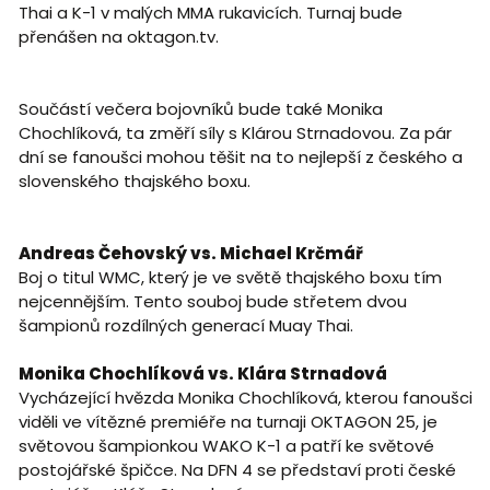
Thai a K-1 v malých MMA rukavicích. Turnaj bude
přenášen na oktagon.tv.
Součástí večera bojovníků bude také Monika
Chochlíková, ta změří síly s Klárou Strnadovou. Za pár
dní se fanoušci mohou těšit na to nejlepší z českého a
slovenského thajského boxu.
Andreas Čehovský vs. Michael Krčmář
Boj o titul WMC, který je ve světě thajského boxu tím
nejcennějším. Tento souboj bude střetem dvou
šampionů rozdílných generací Muay Thai.
Monika Chochlíková vs. Klára Strnadová
Vycházející hvězda Monika Chochlíková, kterou fanoušci
viděli ve vítězné premiéře na turnaji OKTAGON 25, je
světovou šampionkou WAKO K-1 a patří ke světové
postojářské špičce. Na DFN 4 se představí proti české