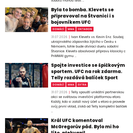
sobotu mohou těšit ...
Byla to bomba. Klevets se
připravoval na Štvanici i s
bojovníkem UFC
DOMÁCÍ
MMA
OKTAGON
31.07.2026
Ivan Klevets vs. Kevin Enz. Souboj
ukrajinského zápasníka žijícího v Česku s
Němcem, tohle bude otvírací duelu sobotní
Štvanice. Klevets absolvoval přípravu klasicky c
PriMMAt gymu ...
Spojte investice se špičkovým
sportem. UFC na rok zdarma.
Telly rozdává balíček Sport
DOMÁCÍ
MMA
EXTRA
31.07.2026
Telly spouští unikátní partnerskou
akci se světovou investiční platformou etoro.
Každý, kdo si založí nový účet u etoro a provede
svůj první vklad, získá od Telly kompletní balíček
...
Král UFC komentoval
McGregorův pád. Bylo mi ho
líto, překvapil