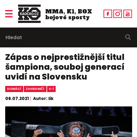
MMA, K1, BOX
bojové sporty
Zápas o nejprestižnější titul
šampiona, souboj generací
uvidí na Slovensku
DOMÁCÍ
ZAHRANIČÍ
K-1
06.07.2021
Autor: lik