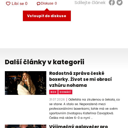
Sdílejte článek
Diskuse
0
Vstoupit do diskuse
Další články v kategorii
Radostná zpráva české
boxerky. Život se mi obrací
vzhůru nohama
BOX
DOMÁCÍ
31.07.2026
Odletěla na zkušenou a čekala, co
se stane. A stalo se. Neporažená mezi
profesionálními boxerkami, tohle má ve svém
sportovním životopisu Kateřina Čavajdová.
Češka má skóre 6-0 a nyní ...
Výjimečný galavečer pro