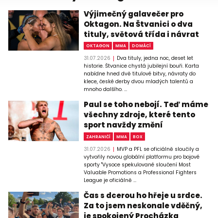
Výjimečný galavečer pro
Oktagon. Na Štvanici o dva
tituly, světová třída i návrat
OKTAGON
MMA
DOMÁCÍ
31.07.2026
Dva tituly, jedna noc, deset let
historie. Štvanice chystá jubilejní bouři. Karta
nabídne hned dvě titulové bitvy, návraty do
klece, české derby dvou mladých talentů a
mnoho dalšího. ...
Paul se toho nebojí. Teď máme
všechny zdroje, které tento
sport navždy změní
ZAHRANIČÍ
MMA
BOX
31.07.2026
MVP a PFL se oficiálně sloučily a
vytvořily novou globální platformu pro bojové
sporty "Vysoce spekulované sloučení Most
Valuable Promotions a Professional Fighters
League je oficiálně ...
Čas s dcerou ho hřeje u srdce.
Za to jsem neskonale vděčný,
je spokojený Procházka