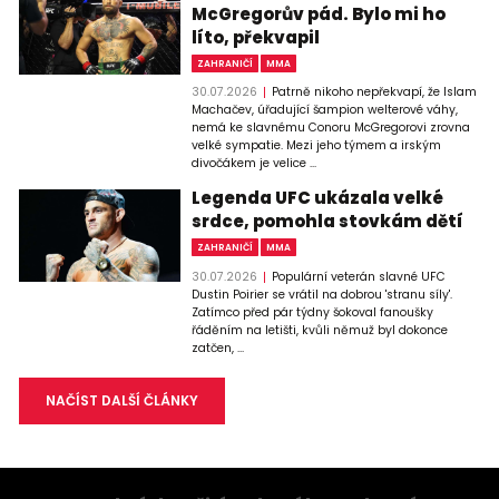
McGregorův pád. Bylo mi ho
líto, překvapil
ZAHRANIČÍ
MMA
30.07.2026
Patrně nikoho nepřekvapí, že Islam
Machačev, úřadující šampion welterové váhy,
nemá ke slavnému Conoru McGregorovi zrovna
velké sympatie. Mezi jeho týmem a irským
divočákem je velice ...
Legenda UFC ukázala velké
srdce, pomohla stovkám dětí
ZAHRANIČÍ
MMA
30.07.2026
Populární veterán slavné UFC
Dustin Poirier se vrátil na dobrou 'stranu síly'.
Zatímco před pár týdny šokoval fanoušky
řáděním na letišti, kvůli němuž byl dokonce
zatčen, ...
NAČÍST DALŠÍ ČLÁNKY