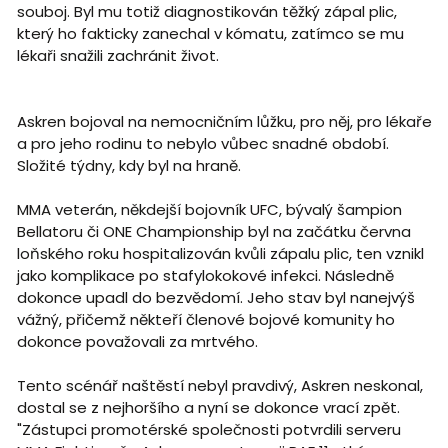
souboj. Byl mu totiž diagnostikován těžký zápal plic,
který ho fakticky zanechal v kómatu, zatímco se mu
lékaři snažili zachránit život.
Askren bojoval na nemocničním lůžku, pro něj, pro lékaře
a pro jeho rodinu to nebylo vůbec snadné období.
Složité týdny, kdy byl na hraně.
MMA veterán, někdejší bojovník UFC, bývalý šampion
Bellatoru či ONE Championship byl na začátku června
loňského roku hospitalizován kvůli zápalu plic, ten vznikl
jako komplikace po stafylokokové infekci. Následně
dokonce upadl do bezvědomí. Jeho stav byl nanejvýš
vážný, přičemž někteří členové bojové komunity ho
dokonce považovali za mrtvého.
Tento scénář naštěstí nebyl pravdivý, Askren neskonal,
dostal se z nejhoršího a nyní se dokonce vrací zpět.
"Zástupci promotérské společnosti potvrdili serveru