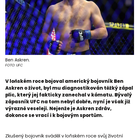
Ben Askren.
FOTO: UFC
V loňském roce bojoval americký bojovník Ben
Askren o život, byl mu diagnostikován těžký zápal
plic, který jej fakticky zanechal v kómatu. Bývalý
zápasník UFC na tom nebyl dobře, nyní je však již
výrazně veseleji. Nejenže je Askren zdráv,
dokonce se vrací i k bojovým sportům.
Zkušený bojovník sváděl v loňském roce svůj životní