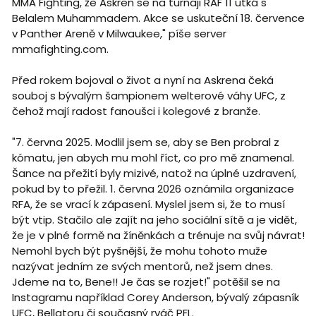
MMA Fighting, že Askren se na turnaji RAF 11 utká s
Belalem Muhammadem. Akce se uskuteční 18. července
v Panther Areně v Milwaukee," píše server
mmafighting.com.
Před rokem bojoval o život a nyní na Askrena čeká
souboj s bývalým šampionem welterové váhy UFC, z
čehož mají radost fanoušci i kolegové z branže.
"7. června 2025. Modlil jsem se, aby se Ben probral z
kómatu, jen abych mu mohl říct, co pro mě znamenal.
Šance na přežití byly mizivé, natož na úplné uzdravení,
pokud by to přežil. 1. června 2026 oznámila organizace
RFA, že se vrací k zápasení. Myslel jsem si, že to musí
být vtip. Stačilo ale zajít na jeho sociální sítě a je vidět,
že je v plné formě na žíněnkách a trénuje na svůj návrat!
Nemohl bych být pyšnější, že mohu tohoto muže
nazývat jedním ze svých mentorů, než jsem dnes.
Jdeme na to, Bene!! Je čas se rozjet!" potěšil se na
Instagramu například Corey Anderson, bývalý zápasník
UFC, Bellatoru či současný rváč PFL.