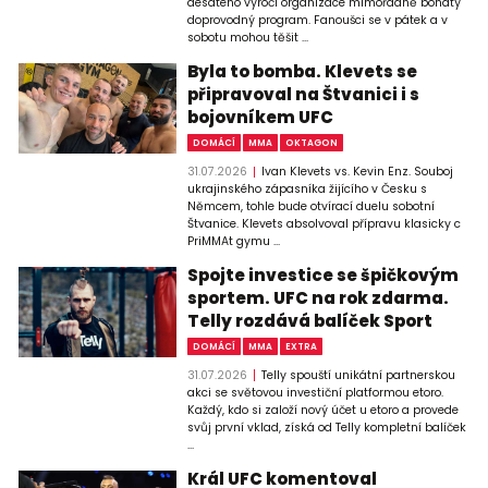
desátého výročí organizace mimořádně bohatý
doprovodný program. Fanoušci se v pátek a v
sobotu mohou těšit ...
Byla to bomba. Klevets se
připravoval na Štvanici i s
bojovníkem UFC
DOMÁCÍ
MMA
OKTAGON
31.07.2026
Ivan Klevets vs. Kevin Enz. Souboj
ukrajinského zápasníka žijícího v Česku s
Němcem, tohle bude otvírací duelu sobotní
Štvanice. Klevets absolvoval přípravu klasicky c
PriMMAt gymu ...
Spojte investice se špičkovým
sportem. UFC na rok zdarma.
Telly rozdává balíček Sport
DOMÁCÍ
MMA
EXTRA
31.07.2026
Telly spouští unikátní partnerskou
akci se světovou investiční platformou etoro.
Každý, kdo si založí nový účet u etoro a provede
svůj první vklad, získá od Telly kompletní balíček
...
Král UFC komentoval