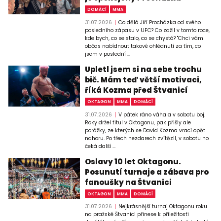
DOMÁCÍ
MMA
31.07.2026
Co dělá Jiří Procházka od svého
posledního zápasu v UFC? Co zažil v tomto roce,
kde bych, co se stalo, co se chystá? "Chci vám
občas nabídnout takové ohlédnutí za tím, co
jsem v poslední ...
Upletl jsem si na sebe trochu
bič. Mám teď větší motivaci,
říká Kozma před Štvanicí
OKTAGON
MMA
DOMÁCÍ
31.07.2026
V pátek ráno váha a v sobotu boj.
Roky držel titul v Oktagonu, pak přišly ale
porážky, ze kterých se David Kozma vrací opět
nahoru. Po třech nezdarech zvítězil, v sobotu ho
čeká další ...
Oslavy 10 let Oktagonu.
Posunutí turnaje a zábava pro
fanoušky na Štvanici
OKTAGON
MMA
DOMÁCÍ
31.07.2026
Nejkrásnější turnaj Oktagonu roku
na pražské Štvanici přinese k příležitosti