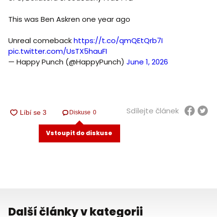
This was Ben Askren one year ago
Unreal comeback
https://t.co/qmQEtQrb7I
pic.twitter.com/UsTX5hauFI
— Happy Punch (@HappyPunch)
June 1, 2026
Sdílejte článek
Diskuse
0
Vstoupit do diskuse
Další články v kategorii