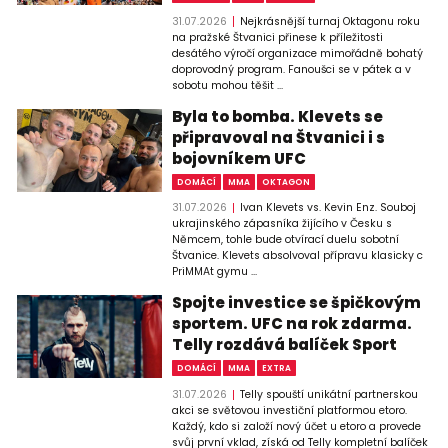
31.07.2026
Nejkrásnější turnaj Oktagonu roku
na pražské Štvanici přinese k příležitosti
desátého výročí organizace mimořádně bohatý
doprovodný program. Fanoušci se v pátek a v
sobotu mohou těšit ...
Byla to bomba. Klevets se
připravoval na Štvanici i s
bojovníkem UFC
DOMÁCÍ
MMA
OKTAGON
31.07.2026
Ivan Klevets vs. Kevin Enz. Souboj
ukrajinského zápasníka žijícího v Česku s
Němcem, tohle bude otvírací duelu sobotní
Štvanice. Klevets absolvoval přípravu klasicky c
PriMMAt gymu ...
Spojte investice se špičkovým
sportem. UFC na rok zdarma.
Telly rozdává balíček Sport
DOMÁCÍ
MMA
EXTRA
31.07.2026
Telly spouští unikátní partnerskou
akci se světovou investiční platformou etoro.
Každý, kdo si založí nový účet u etoro a provede
svůj první vklad, získá od Telly kompletní balíček