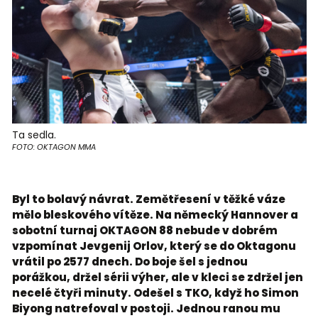
Ta sedla.
FOTO: OKTAGON MMA
Byl to bolavý návrat. Zemětřesení v těžké váze
mělo bleskového vítěze. Na německý Hannover a
sobotní turnaj OKTAGON 88 nebude v dobrém
vzpomínat Jevgenij Orlov, který se do Oktagonu
vrátil po 2577 dnech. Do boje šel s jednou
porážkou, držel sérii výher, ale v kleci se zdržel jen
necelé čtyři minuty. Odešel s TKO, když ho Simon
Biyong natrefoval v postoji. Jednou ranou mu