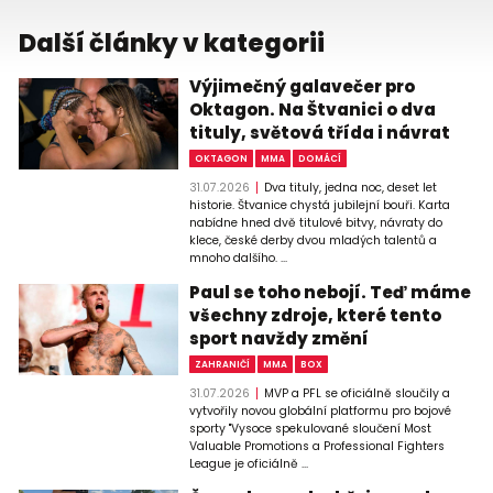
Další články v kategorii
Výjimečný galavečer pro
Oktagon. Na Štvanici o dva
tituly, světová třída i návrat
OKTAGON
MMA
DOMÁCÍ
31.07.2026
Dva tituly, jedna noc, deset let
historie. Štvanice chystá jubilejní bouři. Karta
nabídne hned dvě titulové bitvy, návraty do
klece, české derby dvou mladých talentů a
mnoho dalšího. ...
Paul se toho nebojí. Teď máme
všechny zdroje, které tento
sport navždy změní
ZAHRANIČÍ
MMA
BOX
31.07.2026
MVP a PFL se oficiálně sloučily a
vytvořily novou globální platformu pro bojové
sporty "Vysoce spekulované sloučení Most
Valuable Promotions a Professional Fighters
League je oficiálně ...