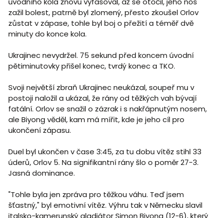
úvodního kola znovu vyfasoval, až se otočil, jeho nos
zažil bolest, patrně byl zlomený, přesto zkoušel Orlov
zůstat v zápase, tohle byl boj o přežití a téměř dvě
minuty do konce kola.
Ukrajinec nevydržel. 75 sekund před koncem úvodní
pětiminutovky přišel konec, tvrdý konec a TKO.
Svoji největší zbraň Ukrajinec neukázal, soupeř mu v
postoji naložil a ukázal, že rány od těžkých vah bývají
fatální. Orlov se snažil o zázrak i s nakřápnutým nosem,
ale Biyong věděl, kam má mířit, kde je jeho cíl pro
ukončení zápasu.
Duel byl ukončen v čase 3:45, za tu dobu vítěz stihl 33
úderů, Orlov 5. Na signifikantní rány šlo o poměr 27-3.
Jasná dominance.
"Tohle byla jen zpráva pro těžkou váhu. Teď jsem
šťastný," byl emotivní vítěz. Výhru tak v Německu slavil
italsko-kamerunský gladiátor Simon Biyong (12-6), který