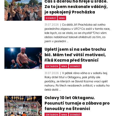
Čas s dcerou ho hřeje u srdce.
Za to jsem neskonale vděčný,
je spokojený Procházka
DOMÁCÍ
MMA
31.07.2026
Co dělá Jiří Procházka od svého
posledního zápasu v UFC? Co zažil v tomto roce,
kde bych, co se stalo, co se chystá? "Chci vám
občas nabídnout takové ohlédnutí za tím, co
jsem v poslední ...
Upletl jsem si na sebe trochu
bič. Mám teď větší motivaci,
říká Kozma před Štvanicí
OKTAGON
MMA
DOMÁCÍ
31.07.2026
V pátek ráno váha a v sobotu boj.
Roky držel titul v Oktagonu, pak přišly ale
porážky, ze kterých se David Kozma vrací opět
nahoru. Po třech nezdarech zvítězil, v sobotu ho
čeká další ...
Oslavy 10 let Oktagonu.
Posunutí turnaje a zábava pro
fanoušky na Štvanici
OKTAGON
MMA
DOMÁCÍ