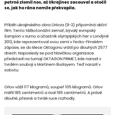
patrně zlomil nos, až Ukrajinec zacouval a otočil
se, jak ho rána nemile překvapila.
Příběh ukrajinského obra Orlova (9-2) připomíná akční
film. Tento těžkotonážní zemař, bývalý evropský
šampion v sumo a účastník olympijských her v Londýně
2012, kde reprezentoval svou zemi v řecko-římském
zápase, se do klece Oktagonu vrátil po dlouhých 2577
dnech. Naposledy se pod hlavičkou organizace
představil na turnaji OKTAGON PRIME 1, kde narazil v
tvrdém souboji s Martinem Budayem. Teď narazil v
sobotu.
Orlov vážil 117 kilogramů, soupeř 105 kilogramů. Orlov
měřil 185 centimetrů a rival 195 centimetrů. A právě
dlouhé, přesné a tvrdé ruce rozhodly.