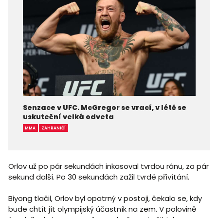
Senzace v UFC. McGregor se vrací, v létě se
uskuteční velká odveta
MMA
ZAHRANIČÍ
Orlov už po pár sekundách inkasoval tvrdou ránu, za pár
sekund další. Po 30 sekundách zažil tvrdé přivítání.
Biyong tlačil, Orlov byl opatrný v postoji, čekalo se, kdy
bude chtít jít olympijský účastník na zem. V polovině