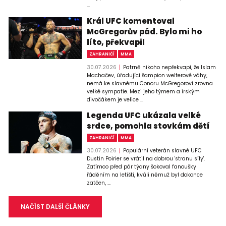
...
Král UFC komentoval
McGregorův pád. Bylo mi ho
líto, překvapil
ZAHRANIČÍ
MMA
30.07.2026
Patrně nikoho nepřekvapí, že Islam
Machačev, úřadující šampion welterové váhy,
nemá ke slavnému Conoru McGregorovi zrovna
velké sympatie. Mezi jeho týmem a irským
divočákem je velice ...
Legenda UFC ukázala velké
srdce, pomohla stovkám dětí
ZAHRANIČÍ
MMA
30.07.2026
Populární veterán slavné UFC
Dustin Poirier se vrátil na dobrou 'stranu síly'.
Zatímco před pár týdny šokoval fanoušky
řáděním na letišti, kvůli němuž byl dokonce
zatčen, ...
NAČÍST DALŠÍ ČLÁNKY