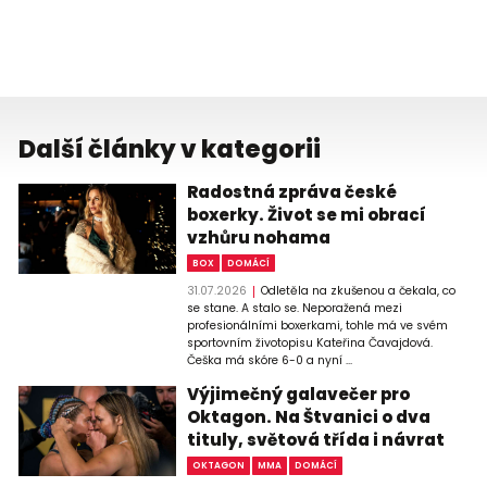
Další články v kategorii
Radostná zpráva české
boxerky. Život se mi obrací
vzhůru nohama
BOX
DOMÁCÍ
31.07.2026
Odletěla na zkušenou a čekala, co
se stane. A stalo se. Neporažená mezi
profesionálními boxerkami, tohle má ve svém
sportovním životopisu Kateřina Čavajdová.
Češka má skóre 6-0 a nyní ...
Výjimečný galavečer pro
Oktagon. Na Štvanici o dva
tituly, světová třída i návrat
OKTAGON
MMA
DOMÁCÍ