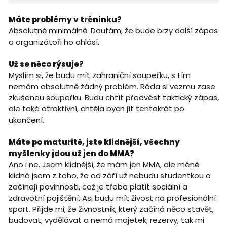
Máte problémy v tréninku?
Absolutně minimálně. Doufám, že bude brzy další zápas
a organizátoři ho ohlásí.
Už se něco rýsuje?
Myslím si, že budu mít zahraniční soupeřku, s tím
nemám absolutně žádný problém. Ráda si vezmu zase
zkušenou soupeřku. Budu chtít předvést taktický zápas,
ale také atraktivní, chtěla bych jít tentokrát po
ukončení.
Máte po maturitě, jste klidnější, všechny
myšlenky jdou už jen do MMA?
Ano i ne. Jsem klidnější, že mám jen MMA, ale méně
klidná jsem z toho, že od září už nebudu studentkou a
začínají povinnosti, což je třeba platit sociální a
zdravotní pojištění. Asi budu mít živost na profesionální
sport. Přijde mi, že živnostník, který začíná něco stavět,
budovat, vydělávat a nemá majetek, rezervy, tak mi