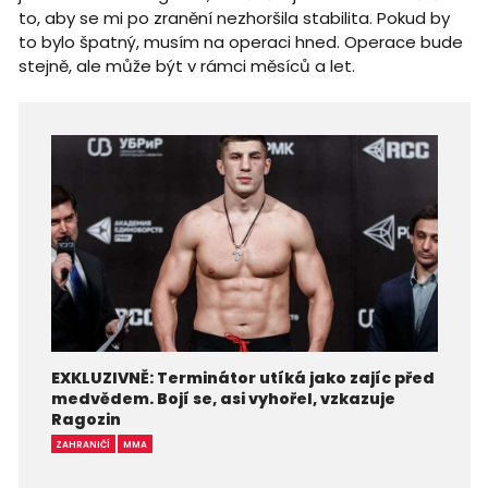
to, aby se mi po zranění nezhoršila stabilita. Pokud by
to bylo špatný, musím na operaci hned. Operace bude
stejně, ale může být v rámci měsíců a let.
EXKLUZIVNĚ: Terminátor utíká jako zajíc před
medvědem. Bojí se, asi vyhořel, vzkazuje
Ragozin
ZAHRANIČÍ
MMA