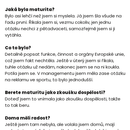
Jaká byla maturita?
Bylo asi lehčí než jsem si myslela. Já jsem šla všude na
řadu první. Říkala jsem si, vezmu cokoliv, jen jednu
otázku nechci z pětadvaceti, samozřejmě jsem si ji
vytáhla.
Co to bylo?
Detailně popsat funkce, činnost a orgány Evropské unie,
což jsem fakt nechtěla. Ještě v úterý jsem si říkala,
tuhle otázku už nedám, nakonec jsem se na ni koukla.
Potila jsem se. V managementu jsem měla zase otázku
na reklamu ve sportu, to bylo jednodušší.
Berete maturitu jako zkoušku dospělosti?
Doteď jsem to vnímala jako zkoušku dospělosti, takže
to tak beru.
Doma měli radost?
Ještě jsem tam nebyla, ale volala jsem domů, mají