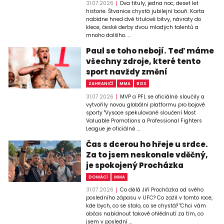
31.07.2026
Dva tituly, jedna noc, deset let
historie. Štvanice chystá jubilejní bouři. Karta
nabídne hned dvě titulové bitvy, návraty do
klece, české derby dvou mladých talentů a
mnoho dalšího. ...
Paul se toho nebojí. Teď máme
všechny zdroje, které tento
sport navždy změní
ZAHRANIČÍ
MMA
BOX
31.07.2026
MVP a PFL se oficiálně sloučily a
vytvořily novou globální platformu pro bojové
sporty "Vysoce spekulované sloučení Most
Valuable Promotions a Professional Fighters
League je oficiálně ...
Čas s dcerou ho hřeje u srdce.
Za to jsem neskonale vděčný,
je spokojený Procházka
DOMÁCÍ
MMA
31.07.2026
Co dělá Jiří Procházka od svého
posledního zápasu v UFC? Co zažil v tomto roce,
kde bych, co se stalo, co se chystá? "Chci vám
občas nabídnout takové ohlédnutí za tím, co
jsem v poslední ...