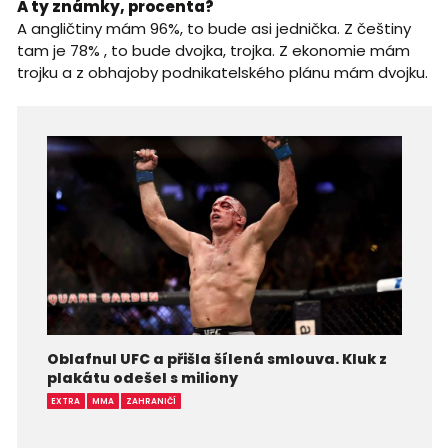
A ty známky, procenta?
A angličtiny mám 96%, to bude asi jednička. Z češtiny
tam je 78% , to bude dvojka, trojka. Z ekonomie mám
trojku a z obhajoby podnikatelského plánu mám dvojku.
Oblafnul UFC a přišla šílená smlouva. Kluk z
plakátu odešel s miliony
EXTRA
MMA
ZAHRANIČÍ