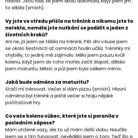
radost. Jsou rádi, že jsem školu dokončila, když jsem jim
to slíbila (smích).
Vy jste ve středu přišla na trénink a nikomu jste to
neřekla, neměla jste nutkání se podělit o jeden z
životních kroků?
Ani ne, já jsem se těšila na trénink. Pět dní v kuse jsem
se okolo šestnácti až osmnácti hodin učila. Tréninky mi
chyběly, to jediný mě zajímalo. Měla jsem pauzu kvůli
kolenu, když jsem do toho mohla začít šlapat, dělala
jsem maturitu. Měsíc a půl jsem byla celkem mimo.
Jaká bude odměna za maturitu?
Stačí mi trénovat. Večer si dám pizzu (smích). Hlavní
odměna byl trénink a ještě večer si hraju nějaké
počítačové hry.
Co vaše koleno vůbec, které jste si poranila v
posledním zápase?
Mám utržené vazy, ale to už mám delší dobu. Naučila
jsem se s tím fungovat, nevěděla jsem o tom. Teď šlo o