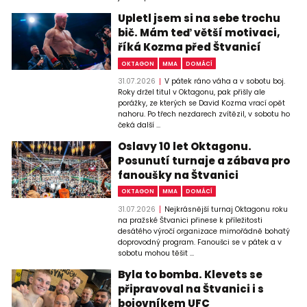
Upletl jsem si na sebe trochu
bič. Mám teď větší motivaci,
říká Kozma před Štvanicí
OKTAGON
MMA
DOMÁCÍ
31.07.2026
V pátek ráno váha a v sobotu boj.
Roky držel titul v Oktagonu, pak přišly ale
porážky, ze kterých se David Kozma vrací opět
nahoru. Po třech nezdarech zvítězil, v sobotu ho
čeká další ...
Oslavy 10 let Oktagonu.
Posunutí turnaje a zábava pro
fanoušky na Štvanici
OKTAGON
MMA
DOMÁCÍ
31.07.2026
Nejkrásnější turnaj Oktagonu roku
na pražské Štvanici přinese k příležitosti
desátého výročí organizace mimořádně bohatý
doprovodný program. Fanoušci se v pátek a v
sobotu mohou těšit ...
Byla to bomba. Klevets se
připravoval na Štvanici i s
bojovníkem UFC