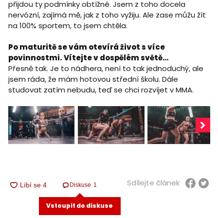
přijdou ty podmínky obtížné. Jsem z toho docela
nervózní, zajímá mě, jak z toho vyžiju. Ale zase můžu žít
na 100% sportem, to jsem chtěla.
Po maturitě se vám otevírá život s více
povinnostmi. Vítejte v dospělém světě…
Přesně tak. Je to nádhera, není to tak jednoduchý, ale
jsem ráda, že mám hotovou střední školu. Dále
studovat zatím nebudu, teď se chci rozvíjet v MMA.
Sdílejte článek
Diskuse
1
Vstoupit do diskuse