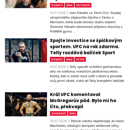
DOMÁCÍ
MMA
OKTAGON
31.07.2026
Ivan Klevets vs. Kevin Enz. Souboj
ukrajinského zápasníka žijícího v Česku s
Němcem, tohle bude otvírací duelu sobotní
Štvanice. Klevets absolvoval přípravu klasicky c
PriMMAt gymu ...
Spojte investice se špičkovým
sportem. UFC na rok zdarma.
Telly rozdává balíček Sport
DOMÁCÍ
MMA
EXTRA
31.07.2026
Telly spouští unikátní partnerskou
akci se světovou investiční platformou etoro.
Každý, kdo si založí nový účet u etoro a provede
svůj první vklad, získá od Telly kompletní balíček
...
Král UFC komentoval
McGregorův pád. Bylo mi ho
líto, překvapil
ZAHRANIČÍ
MMA
30.07.2026
Patrně nikoho nepřekvapí, že Islam
Machačev, úřadující šampion welterové váhy,