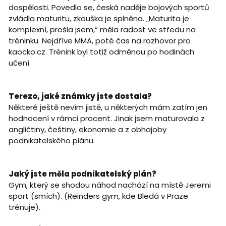
dospělosti. Povedlo se, česká naděje bojových sportů
zvládla maturitu, zkouška je splněna. „Maturita je
komplexní, prošla jsem,“ měla radost ve středu na
tréninku. Nejdříve MMA, poté čas na rozhovor pro
kaocko.cz. Trénink byl totiž odměnou po hodinách
učení.
Terezo, jaké známky jste dostala?
Některé ještě nevím jistě, u některých mám zatím jen
hodnocení v rámci procent. Jinak jsem maturovala z
angličtiny, češtiny, ekonomie a z obhajoby
podnikatelského plánu.
Jaký jste měla podnikatelský plán?
Gym, který se shodou náhod nachází na místě Jeremi
sport (smích). (Reinders gym, kde Bledá v Praze
trénuje).