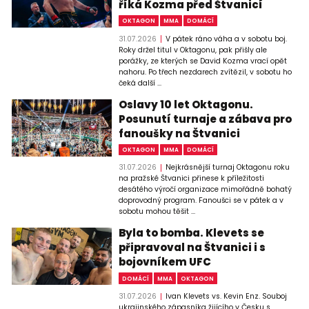
říká Kozma před Štvanicí
OKTAGON
MMA
DOMÁCÍ
31.07.2026
V pátek ráno váha a v sobotu boj.
Roky držel titul v Oktagonu, pak přišly ale
porážky, ze kterých se David Kozma vrací opět
nahoru. Po třech nezdarech zvítězil, v sobotu ho
čeká další ...
Oslavy 10 let Oktagonu.
Posunutí turnaje a zábava pro
fanoušky na Štvanici
OKTAGON
MMA
DOMÁCÍ
31.07.2026
Nejkrásnější turnaj Oktagonu roku
na pražské Štvanici přinese k příležitosti
desátého výročí organizace mimořádně bohatý
doprovodný program. Fanoušci se v pátek a v
sobotu mohou těšit ...
Byla to bomba. Klevets se
připravoval na Štvanici i s
bojovníkem UFC
DOMÁCÍ
MMA
OKTAGON
31.07.2026
Ivan Klevets vs. Kevin Enz. Souboj
ukrajinského zápasníka žijícího v Česku s