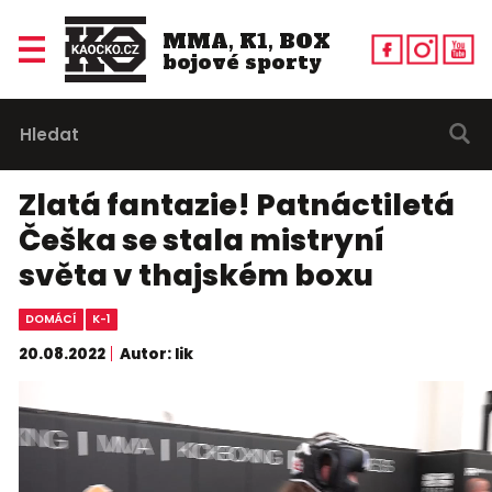
MMA, K1, BOX
bojové sporty
Zlatá fantazie! Patnáctiletá
Češka se stala mistryní
světa v thajském boxu
DOMÁCÍ
K-1
20.08.2022
Autor: lik