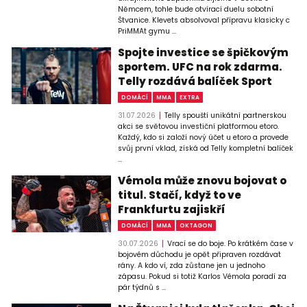
Němcem, tohle bude otvírací duelu sobotní
Štvanice. Klevets absolvoval přípravu klasicky c
PriMMAt gymu ...
Spojte investice se špičkovým
sportem. UFC na rok zdarma.
Telly rozdává balíček Sport
DOMÁCÍ
MMA
EXTRA
31.07.2026
Telly spouští unikátní partnerskou
akci se světovou investiční platformou etoro.
Každý, kdo si založí nový účet u etoro a provede
svůj první vklad, získá od Telly kompletní balíček
...
Vémola může znovu bojovat o
titul. Stačí, když to ve
Frankfurtu zajiskří
DOMÁCÍ
MMA
OKTAGON
30.07.2026
Vrací se do boje. Po krátkém čase v
bojovém důchodu je opět připraven rozdávat
rány. A kdo ví, zda zůstane jen u jednoho
zápasu. Pokud si totiž Karlos Vémola poradí za
pár týdnů s ...