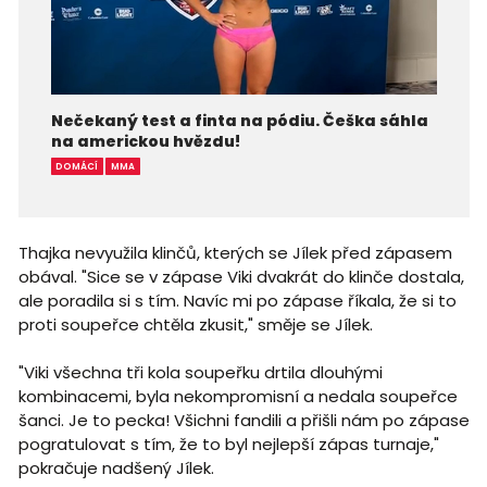
Nečekaný test a finta na pódiu. Češka sáhla
na americkou hvězdu!
DOMÁCÍ
MMA
Thajka nevyužila klinčů, kterých se Jílek před zápasem
obával. "Sice se v zápase Viki dvakrát do klinče dostala,
ale poradila si s tím. Navíc mi po zápase říkala, že si to
proti soupeřce chtěla zkusit," směje se Jílek.
"Viki všechna tři kola soupeřku drtila dlouhými
kombinacemi, byla nekompromisní a nedala soupeřce
šanci. Je to pecka! Všichni fandili a přišli nám po zápase
pogratulovat s tím, že to byl nejlepší zápas turnaje,"
pokračuje nadšený Jílek.