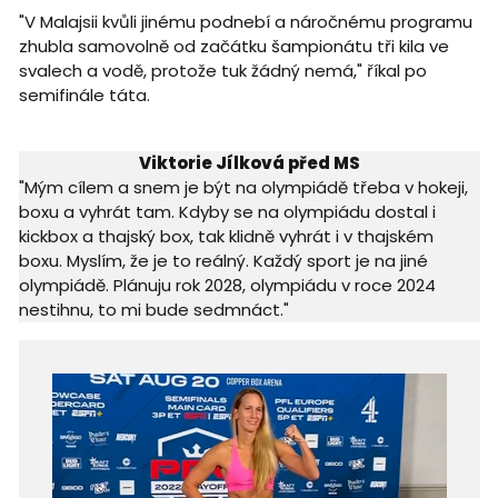
"V Malajsii kvůli jinému podnebí a náročnému programu
zhubla samovolně od začátku šampionátu tři kila ve
svalech a vodě, protože tuk žádný nemá," říkal po
semifinále táta.
Viktorie Jílková před MS
"Mým cílem a snem je být na olympiádě třeba v hokeji,
boxu a vyhrát tam. Kdyby se na olympiádu dostal i
kickbox a thajský box, tak klidně vyhrát i v thajském
boxu. Myslím, že je to reálný. Každý sport je na jiné
olympiádě. Plánuju rok 2028, olympiádu v roce 2024
nestihnu, to mi bude sedmnáct."