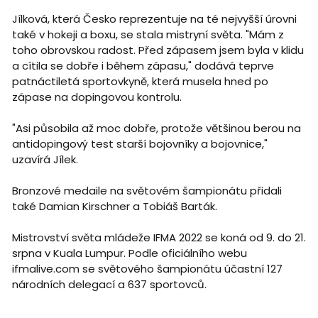
Jílková, která Česko reprezentuje na té nejvyšší úrovni
také v hokeji a boxu, se stala mistryní světa. "Mám z
toho obrovskou radost. Před zápasem jsem byla v klidu
a cítila se dobře i během zápasu," dodává teprve
patnáctiletá sportovkyně, která musela hned po
zápase na dopingovou kontrolu.
"Asi působila až moc dobře, protože většinou berou na
antidopingový test starší bojovníky a bojovnice,"
uzavírá Jílek.
Bronzové medaile na světovém šampionátu přidali
také Damian Kirschner a Tobiáš Barták.
Mistrovství světa mládeže IFMA 2022 se koná od 9. do 21.
srpna v Kuala Lumpur. Podle oficiálního webu
ifmalive.com se světového šampionátu účastní 127
národních delegací a 637 sportovců.