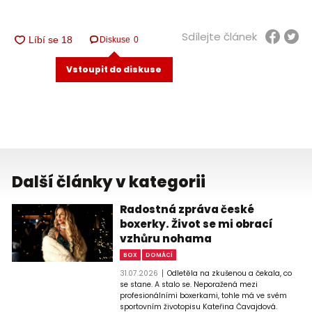
Sdílejte článek
Diskuse
0
Vstoupit do diskuse
Další články v kategorii
Radostná zpráva české
boxerky. Život se mi obrací
vzhůru nohama
BOX
DOMÁCÍ
31.07.2026
Odletěla na zkušenou a čekala, co
se stane. A stalo se. Neporažená mezi
profesionálními boxerkami, tohle má ve svém
sportovním životopisu Kateřina Čavajdová.