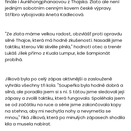
finále i Aunkhongphanaovou z Thajska. Zlato ale není
jediným sobotním cenným kovem české výpravy.
Stříbro vybojovala Aneta Kadlecová.
"Ze zlata máme velkou radost, obzvlášť proti opravdu
silné Thajce, která má hodně zkušeností. Nasadili jsme
taktiku, kterou Viki skvěle plnila," hodnotí otec a trenér
Lukáš Jílek přímo z Kuala Lumpur, kde šampionát
probíhá.
Jílková byla po celý zápas aktivnější a zaslouženě
vyhrála všechny tři kola. "Soupeřka byla hodně dobrá a
silná, ale poradila jsem si s ní. S tátou jsme sledovali její
zápasy a zvolili taktiku, která fungovala. Spoléhala jsem
se od začátku na ruce a série jsme zakončovala kopy
na stehna, aby mi nechytla nohy a nevymetla se
mnou," říká Jílková, která po minulých zápasech shodila
kila a musela nabírat.