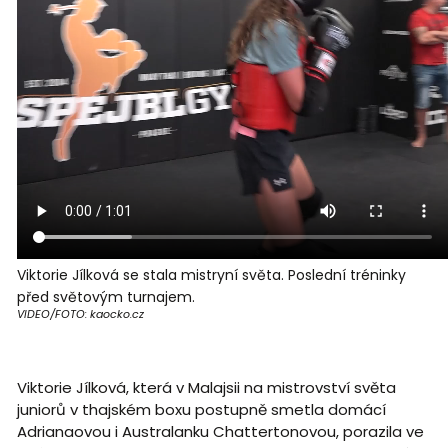
Viktorie Jílková se stala mistryní světa. Poslední tréninky
před světovým turnajem.
VIDEO/FOTO: kaocko.cz
Viktorie Jílková, která v Malajsii na mistrovství světa
juniorů v thajském boxu postupně smetla domácí
Adrianaovou i Australanku Chattertonovou, porazila ve