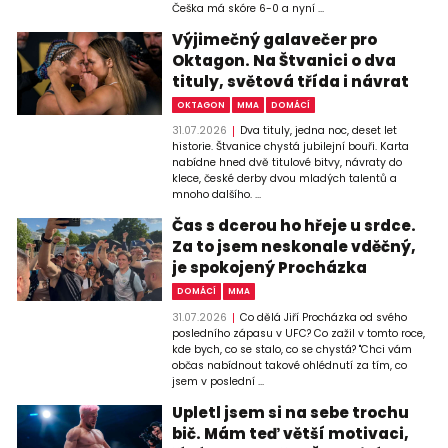
Češka má skóre 6-0 a nyní ...
Výjimečný galavečer pro
Oktagon. Na Štvanici o dva
tituly, světová třída i návrat
OKTAGON
MMA
DOMÁCÍ
31.07.2026
Dva tituly, jedna noc, deset let
historie. Štvanice chystá jubilejní bouři. Karta
nabídne hned dvě titulové bitvy, návraty do
klece, české derby dvou mladých talentů a
mnoho dalšího. ...
Čas s dcerou ho hřeje u srdce.
Za to jsem neskonale vděčný,
je spokojený Procházka
DOMÁCÍ
MMA
31.07.2026
Co dělá Jiří Procházka od svého
posledního zápasu v UFC? Co zažil v tomto roce,
kde bych, co se stalo, co se chystá? "Chci vám
občas nabídnout takové ohlédnutí za tím, co
jsem v poslední ...
Upletl jsem si na sebe trochu
bič. Mám teď větší motivaci,