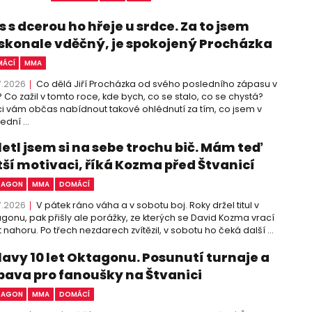
 s dcerou ho hřeje u srdce. Za to jsem
skonale vděčný, je spokojený Procházka
ÁCÍ
MMA
7.2026
Co dělá Jiří Procházka od svého posledního zápasu v
 Co zažil v tomto roce, kde bych, co se stalo, co se chystá?
i vám občas nabídnout takové ohlédnutí za tím, co jsem v
ední ...
letl jsem si na sebe trochu bič. Mám teď
tší motivaci, říká Kozma před Štvanicí
TAGON
MMA
DOMÁCÍ
7.2026
V pátek ráno váha a v sobotu boj. Roky držel titul v
gonu, pak přišly ale porážky, ze kterých se David Kozma vrací
 nahoru. Po třech nezdarech zvítězil, v sobotu ho čeká další ...
lavy 10 let Oktagonu. Posunutí turnaje a
bava pro fanoušky na Štvanici
TAGON
MMA
DOMÁCÍ