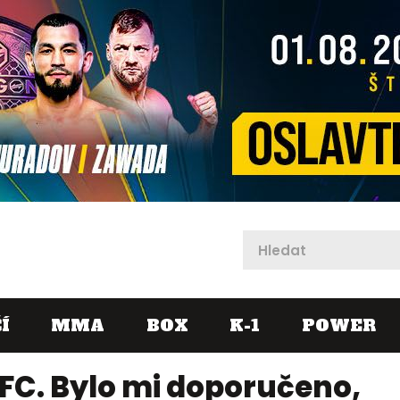
X
Í
MMA
BOX
K-1
POWER
UFC. Bylo mi doporučeno,