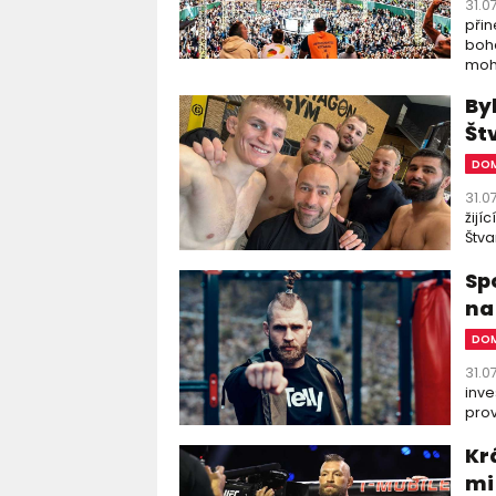
31.0
přin
boha
moho
By
Št
DOM
31.0
žijí
Štva
Sp
na
DOM
31.0
inve
prov
Kr
mi 