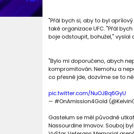
"Přál bych si, aby to byl aprílov
také organizace UFC. "Přál bych 
boje odstoupit, bohužel," vyslal 
"Bylo mi doporučeno, abych nepr
kompromitován. Nemohu a nepůj
co přesně jde, dozvíme se to n
pic.twitter.com/NuOJBq6GyU
— #OnAmission4Gold (@Kelvin
Gastelum se měl původně utkat
Nassourdine Imavov. Souboj byl
VyStar Veterans Memorial areně