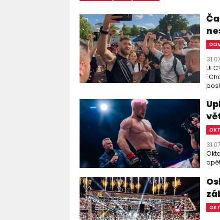
Čas
ne
DOM
31.0
UFC?
"Chc
posl
Up
vě
OK
31.0
Okta
opět
Os
zá
OK