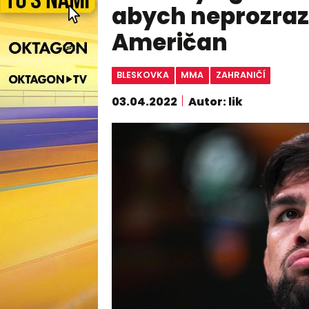
abych neprozrazo
Američan
BLESKOVKA
MMA
ZAHRANIČÍ
03.04.2022
Autor: lik