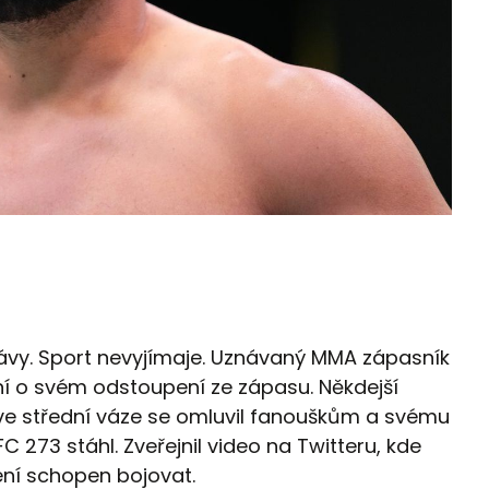
ávy. Sport nevyjímaje. Uznávaný MMA zápasník
ní o svém odstoupení ze zápasu. Někdejší
 ve střední váze se omluvil fanouškům a svému
FC 273 stáhl. Zveřejnil video na Twitteru, kde
ení schopen bojovat.