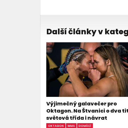
Další články v kateg
Výjimečný galavečer pro
Oktagon. Na Štvanici o dva ti
světová třída i návrat
OKTAGON
MMA
DOMÁCÍ