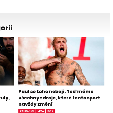
orii
Paul se toho nebojí. Teď máme
tuly,
všechny zdroje, které tento sport
navždy změní
ZAHRANIČÍ
MMA
BOX