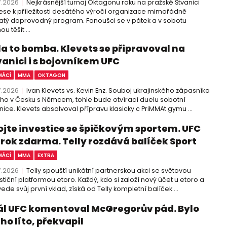
7.2026
Nejkrásnější turnaj Oktagonu roku na pražské Štvanici
ese k příležitosti desátého výročí organizace mimořádně
tý doprovodný program. Fanoušci se v pátek a v sobotu
u těšit ...
la to bomba. Klevets se připravoval na
vanici i s bojovníkem UFC
ÁCÍ
MMA
OKTAGON
7.2026
Ivan Klevets vs. Kevin Enz. Souboj ukrajinského zápasníka
cího v Česku s Němcem, tohle bude otvírací duelu sobotní
nice. Klevets absolvoval přípravu klasicky c PriMMAt gymu ...
ojte investice se špičkovým sportem. UFC
 rok zdarma. Telly rozdává balíček Sport
ÁCÍ
MMA
EXTRA
7.2026
Telly spouští unikátní partnerskou akci se světovou
stiční platformou etoro. Každý, kdo si založí nový účet u etoro a
ede svůj první vklad, získá od Telly kompletní balíček ...
ál UFC komentoval McGregorův pád. Bylo
ho líto, překvapil