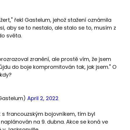
ý žert," řekl Gastelum, jehož stažení oznámila
si, aby se to nestalo, ale stalo se to, musím z
do světa.
ozrazoval zranění, ale prostě vím, že jsem
du do boje kompromitován tak, jak jsem." O
ěkdy?
Gastelum)
April 2, 2022
 s francouzským bojovníkem, tím byl
 naplánován na 9. dubna. Akce se koná ve
 v Jacksonville.