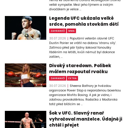
nemá ke slavnému Conoru McGregorovi zrovna
velké sympatie. Mezi jeho týmem a irským
divočákem je velice ...
Legenda UFC ukázala velké
srdce, pomohla stovkám dětí
ZAHRANIČÍ
MMA
30.07.2026
Populární veterán slavné UFC
Dustin Poirier se vrátil na dobrou 'stranu síly'.
Zatímco před pár týdny šokoval fanoušky
řáděním na letišti, kvůli němuž byl dokonce
zatčen, ...
Divoký staredown. Polibek
málem rozpoutal rvačku
ZAHRANIČÍ
EXTRA
30.07.2026
Sheena Bathory je hvězdou
organizace Power Slap a neporaženou boxerkou
organizace Misfits Boxing. A jak je vidno, i
zdatnou provokatérkou. Rodačka z Maďarska
totiž před blížícím se ...
Šok v UFC. Slavný ranař
vyhrožoval manželce. Údajně ji
chtěl i přejet