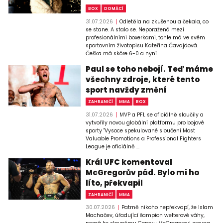
BOX
DOMÁCÍ
31.07.2026
Odletěla na zkušenou a čekala, co
se stane. A stalo se. Neporažená mezi
profesionálními boxerkami, tohle má ve svém
sportovním životopisu Kateřina Čavajdová.
Češka má skóre 6-0 a nyní ...
Paul se toho nebojí. Teď máme
všechny zdroje, které tento
sport navždy změní
ZAHRANIČÍ
MMA
BOX
31.07.2026
MVP a PFL se oficiálně sloučily a
vytvořily novou globální platformu pro bojové
sporty "Vysoce spekulované sloučení Most
Valuable Promotions a Professional Fighters
League je oficiálně ...
Král UFC komentoval
McGregorův pád. Bylo mi ho
líto, překvapil
ZAHRANIČÍ
MMA
30.07.2026
Patrně nikoho nepřekvapí, že Islam
Machačev, úřadující šampion welterové váhy,