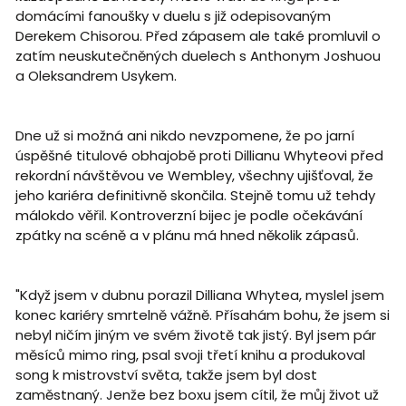
domácími fanoušky v duelu s již odepisovaným
Derekem Chisorou. Před zápasem ale také promluvil o
zatím neuskutečněných duelech s Anthonym Joshuou
a Oleksandrem Usykem.
Dne už si možná ani nikdo nevzpomene, že po jarní
úspěšné titulové obhajobě proti Dillianu Whyteovi před
rekordní návštěvou ve Wembley, všechny ujišťoval, že
jeho kariéra definitivně skončila. Stejně tomu už tehdy
málokdo věřil. Kontroverzní bijec je podle očekávání
zpátky na scéně a v plánu má hned několik zápasů.
"Když jsem v dubnu porazil Dilliana Whytea, myslel jsem
konec kariéry smrtelně vážně. Přísahám bohu, že jsem si
nebyl ničím jiným ve svém životě tak jistý. Byl jsem pár
měsíců mimo ring, psal svoji třetí knihu a produkoval
song k mistrovství světa, takže jsem byl dost
zaměstnaný. Jenže bez boxu jsem cítil, že můj život už