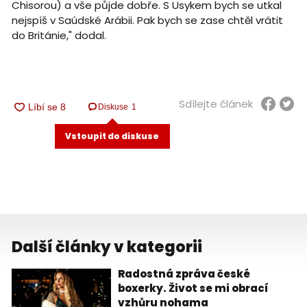
Chisorou) a vše půjde dobře. S Usykem bych se utkal
nejspíš v Saúdské Arábii. Pak bych se zase chtěl vrátit
do Británie," dodal.
Sdílejte článek
Diskuse
1
Vstoupit do diskuse
Další články v kategorii
Radostná zpráva české
boxerky. Život se mi obrací
vzhůru nohama