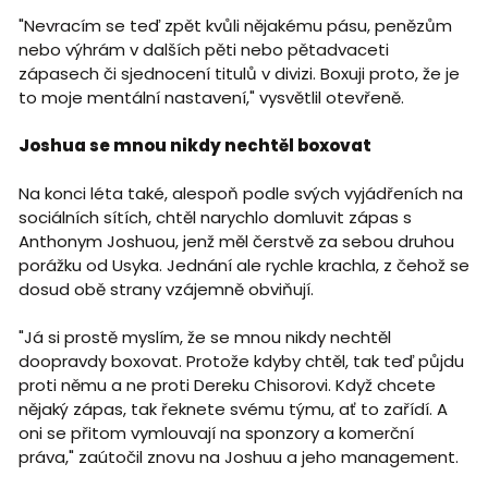
"Nevracím se teď zpět kvůli nějakému pásu, penězům
nebo výhrám v dalších pěti nebo pětadvaceti
zápasech či sjednocení titulů v divizi. Boxuji proto, že je
to moje mentální nastavení," vysvětlil otevřeně.
Joshua se mnou nikdy nechtěl boxovat
Na konci léta také, alespoň podle svých vyjádřeních na
sociálních sítích, chtěl narychlo domluvit zápas s
Anthonym Joshuou, jenž měl čerstvě za sebou druhou
porážku od Usyka. Jednání ale rychle krachla, z čehož se
dosud obě strany vzájemně obviňují.
"Já si prostě myslím, že se mnou nikdy nechtěl
doopravdy boxovat. Protože kdyby chtěl, tak teď půjdu
proti němu a ne proti Dereku Chisorovi. Když chcete
nějaký zápas, tak řeknete svému týmu, ať to zařídí. A
oni se přitom vymlouvají na sponzory a komerční
práva," zaútočil znovu na Joshuu a jeho management.