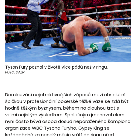
Tyson Fury poznal v životě více pádů než v ringu.
FOTO: DAZN
Domlouvání nejatraktivnějších zápasů mezi absolutní
špičkou v profesionální boxerské těžké váze se zdá být
hodně těžkým byznysem, během na dlouhou trať s
velmi nejistým výsledkem. Společným jmenovatelem
nyní často bývá osoba dosud neporaženého šampiona
organizace WBC Tysona Furyho. Gypsy King se
každopádně za necelý měsíc vrátí do ringu před