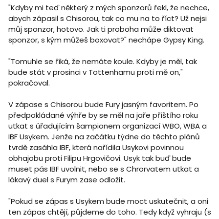
"Kdyby mi teď některý z mých sponzorů řekl, že nechce,
abych zápasil s Chisorou, tak co mu na to říct? Už nejsi
můj sponzor, hotovo. Jak ti proboha může diktovat
sponzor, s kým můžeš boxovat?" nechápe Gypsy King.
"Tomuhle se říká, že nemáte koule. Kdyby je měl, tak
bude stát v prosinci v Tottenhamu proti mě on,"
pokračoval.
V zápase s Chisorou bude Fury jasným favoritem. Po
předpokládané výhře by se měl na jaře příštího roku
utkat s úřadujícím šampionem organizací WBO, WBA a
IBF Usykem. Jenže na začátku týdne do těchto plánů
tvrdě zasáhla IBF, která nařídila Usykovi povinnou
obhajobu proti Filipu Hrgovičovi. Usyk tak buď bude
muset pás IBF uvolnit, nebo se s Chrorvatem utkat a
lákavý duel s Furym zase odložit.
"Pokud se zápas s Usykem bude moct uskutečnit, a oni
ten zápas chtějí, půjdeme do toho. Tedy když vyhraju (s