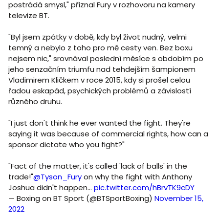
postrádá smysl," přiznal Fury v rozhovoru na kamery
televize BT.
"Byl jsem zpátky v době, kdy byl život nudný, velmi
temný a nebylo z toho pro mě cesty ven. Bez boxu
nejsem nic," srovnával poslední měsíce s obdobím po
jeho senzačním triumfu nad tehdejším šampionem
Vladimirem Kličkem v roce 2015, kdy si prošel celou
řadou eskapád, psychických problémů a závislostí
různého druhu.
"I just don't think he ever wanted the fight. They're
saying it was because of commercial rights, how can a
sponsor dictate who you fight?"
"Fact of the matter, it's called 'lack of balls' in the
trade!"
@Tyson_Fury
on why the fight with Anthony
Joshua didn't happen...
pic.twitter.com/hBrvTK9cDY
— Boxing on BT Sport (@BTSportBoxing)
November 15,
2022