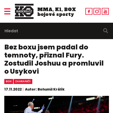
MMA, K1, BOX
bojové sporty
Bez boxu jsem padal do
temnoty, přiznal Fury.
Zostudil Joshuu a promluvil
o Usykovi
BOX
ZAHRANIČÍ
17.11.2022
Autor: Bohumil Králík