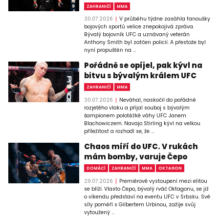
ZAHRANIČÍ
MMA
30.07.2026
V průběhu týdne zasáhla fanoušky
bojových sportů velice znepokojivá zpráva.
Bývalý bojovník UFC a uznávaný veterán
Anthony Smith byl zatčen policií. A přestože byl
nyní propuštěn na ...
Pořádně se opíjel, pak kývl na
bitvu s bývalým králem UFC
ZAHRANIČÍ
MMA
30.07.2026
Neváhal, naskočil do pořádně
rozjetého vlaku a přijal souboj s bývalým
šampionem polotěžké váhy UFC Janem
Blachowiczem. Navajo Stirling kývl na velkou
příležitost a rozhodl se, že ...
Chaos míří do UFC. V rukách
mám bomby, varuje Čepo
DOMÁCÍ
ZAHRANIČÍ
MMA
OKTAGON
29.07.2026
Premiérové vystoupení mezi elitou
se blíží. Vlasto Čepo, bývalý rváč Oktagonu, se již
o víkendu představí na eventu UFC v Srbsku. Své
síly poměří s Gilbertem Urbinou, zažije svůj
vytoužený ...