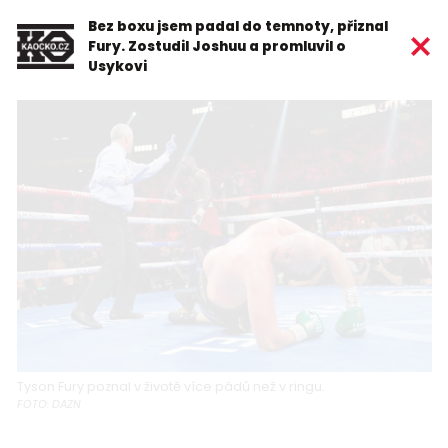
Bez boxu jsem padal do temnoty, přiznal
Fury. Zostudil Joshuu a promluvil o
Usykovi
Tyson Fury poznal v životě více pádů než v ringu.
FOTO: DAZN