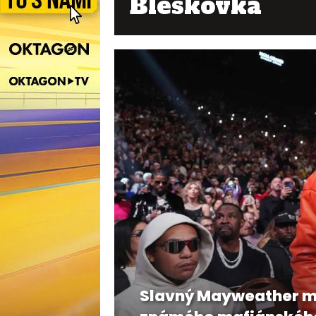
Bleskovka
Slavný Mayweather má