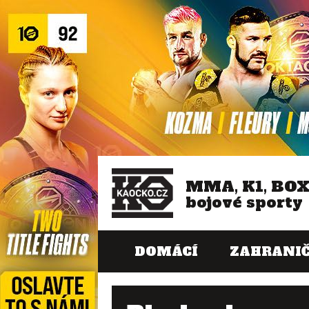
MMA, K1, BO
bojové sporty
DOMÁCÍ
ZAHRANIČ