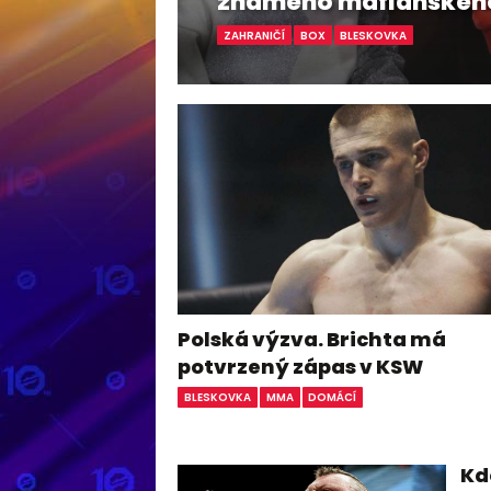
známého mafiánskéh
ZAHRANIČÍ
BOX
BLESKOVKA
Polská výzva. Brichta má
potvrzený zápas v KSW
BLESKOVKA
MMA
DOMÁCÍ
Kdo