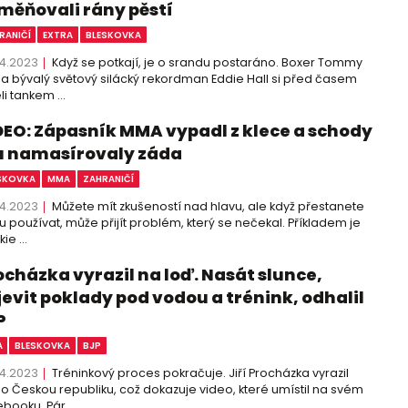
měňovali rány pěstí
RANIČÍ
EXTRA
BLESKOVKA
4.2023
Když se potkají, je o srandu postaráno. Boxer Tommy
 a bývalý světový silácký rekordman Eddie Hall si před časem
li tankem ...
DEO: Zápasník MMA vypadl z klece a schody
 namasírovaly záda
SKOVKA
MMA
ZAHRANIČÍ
4.2023
Můžete mít zkušeností nad hlavu, ale když přestanete
u používat, může přijít problém, který se nečekal. Příkladem je
ie ...
ocházka vyrazil na loď. Nasát slunce,
jevit poklady pod vodou a trénink, odhalil
P
A
BLESKOVKA
BJP
4.2023
Tréninkový proces pokračuje. Jiří Procházka vyrazil
 Českou republiku, což dokazuje video, které umístil na svém
booku. Pár ...