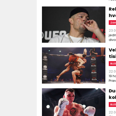
Reb
hv
ZAH
23.0
jedn
divo
Ve
tis
BLE
22.0
19 h
Priev
Du
ko
BLE
22.0