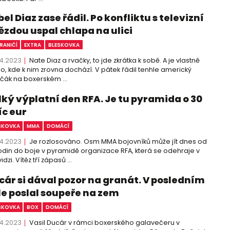
el Diaz zase řádil. Po konfliktu s televizní
ězdou uspal chlapa na ulici
RANIČÍ
EXTRA
BLESKOVKA
4.2023
Nate Diaz a rvačky, to jde zkrátka k sobě. A je vlastně
o, kde k nim zrovna dochází. V pátek řádil tenhle americký
čák na boxerském ...
lký výplatní den RFA. Je tu pyramida o 30
íc eur
SKOVKA
MMA
DOMÁCÍ
4.2023
Je rozlosováno. Osm MMA bojovníků může jít dnes od
odin do boje v pyramidě organizace RFA, která se odehraje v
idzi. Vítěz tří zápasů ...
cár si dával pozor na granát. V posledním
le poslal soupeře na zem
SKOVKA
BOX
DOMÁCÍ
4.2023
Vasil Ducár v rámci boxerského galavečeru v