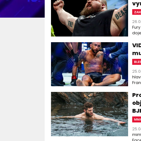
vy
ZAH
26.0
Fury
doje
VI
mu
BLE
25.0
hlav
Frank
Pr
ob
BJ
MM
25.0
mimo
Face