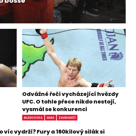
o bosse
Odvážné řeči vycházející hvězdy
UFC. O tohle přece nikdo nestojí,
vysmál se konkurenci
BLESKOVKA
MMA
ZAHRANIČÍ
 víc vydrží? Fury a 160kilový silák si