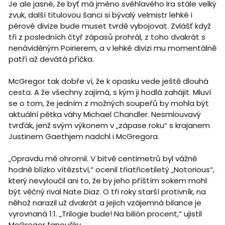
Je ale jasné, že byť má jméno svéhlavého Ira stále velký
zvuk, další titulovou šanci si bývalý velmistr lehké i
pérové divize bude muset tvrdě vybojovat. Zvlášť když
tři z posledních čtyř zápasů prohrál, z toho dvakrát s
nenáviděným Poirierem, a v lehké divizi mu momentálně
patří až devátá příčka.
McGregor tak dobře ví, že k opasku vede ještě dlouhá
cesta. A že všechny zajímá, s kým ji hodlá zahájit. Mluví
se o tom, že jedním z možných soupeřů by mohla být
aktuální pětka váhy Michael Chandler. Nesmlouvavý
tvrďák, jenž svým výkonem v „zápase roku“ s krajanem
Justinem Gaethjem nadchl i McGregora.
„Opravdu mě ohromil. V bitvě centimetrů byl vážně
hodně blízko vítězství,“ ocenil třiatřicetiletý „Notorious“,
který nevyloučil ani to, že by jeho příštím sokem mohl
být věčný rival Nate Diaz. O tři roky starší protivník, na
něhož narazil už dvakrát a jejich vzájemná bilance je
vyrovnaná 1:1. „Trilogie bude! Na bilión procent,“ ujistil
McGregor fanoušky.