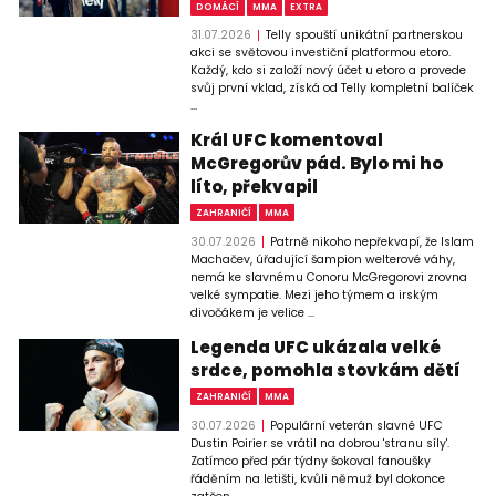
DOMÁCÍ
MMA
EXTRA
31.07.2026
Telly spouští unikátní partnerskou
akci se světovou investiční platformou etoro.
Každý, kdo si založí nový účet u etoro a provede
svůj první vklad, získá od Telly kompletní balíček
...
Král UFC komentoval
McGregorův pád. Bylo mi ho
líto, překvapil
ZAHRANIČÍ
MMA
30.07.2026
Patrně nikoho nepřekvapí, že Islam
Machačev, úřadující šampion welterové váhy,
nemá ke slavnému Conoru McGregorovi zrovna
velké sympatie. Mezi jeho týmem a irským
divočákem je velice ...
Legenda UFC ukázala velké
srdce, pomohla stovkám dětí
ZAHRANIČÍ
MMA
30.07.2026
Populární veterán slavné UFC
Dustin Poirier se vrátil na dobrou 'stranu síly'.
Zatímco před pár týdny šokoval fanoušky
řáděním na letišti, kvůli němuž byl dokonce