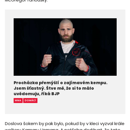
Procházka přemýšlí o zajímavém kempu.
Jsem šťastný. Štve mě, že si to málo
uvědomuju, říká BJP
MMA
DOMÁCÍ
Doslova šokem by pak bylo, pokud by v kleci vyzval krále
welteru Kamaru Usmana. A netřeba dodávat, že tato