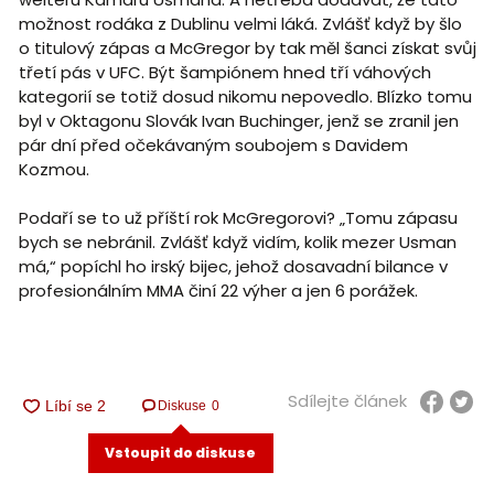
možnost rodáka z Dublinu velmi láká. Zvlášť když by šlo
o titulový zápas a McGregor by tak měl šanci získat svůj
třetí pás v UFC. Být šampiónem hned tří váhových
kategorií se totiž dosud nikomu nepovedlo. Blízko tomu
byl v Oktagonu Slovák Ivan Buchinger, jenž se zranil jen
pár dní před očekávaným soubojem s Davidem
Kozmou.
Podaří se to už příští rok McGregorovi? „Tomu zápasu
bych se nebránil. Zvlášť když vidím, kolik mezer Usman
má,“ popíchl ho irský bijec, jehož dosavadní bilance v
profesionálním MMA činí 22 výher a jen 6 porážek.
Sdílejte článek
Diskuse
0
Vstoupit do diskuse