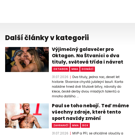
Další články v kategorii
Výjimečný galavečer pro
Oktagon. Na Štvanici o dva
tituly, světová třída i návrat
OKTAGON
MMA
DOMÁCÍ
31.07.2026
Dva tituly, jedna noc, deset let
historie. Štvanice chystá jubilejní bouři. Karta
nabídne hned dvě titulové bitvy, návraty do
klece, české derby dvou mladých talentů a
mnoho dalšího. ...
Paul se toho nebojí. Teď máme
všechny zdroje, které tento
sport navždy změní
ZAHRANIČÍ
MMA
BOX
31.07.2026
MVP a PFL se oficiálně sloučily a