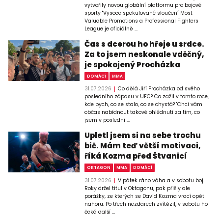
vytvořily novou globální platformu pro bojové
sporty "Vysoce spekulované sloučení Most
Valuable Promotions a Professional Fighters
League je oficiálně ...
Čas s dcerou ho hřeje u srdce.
Za to jsem neskonale vděčný,
je spokojený Procházka
DOMÁCÍ
MMA
31.07.2026
Co dělá Jiří Procházka od svého
posledního zápasu v UFC? Co zažil v tomto roce,
kde bych, co se stalo, co se chystá? "Chci vám
občas nabídnout takové ohlédnutí za tím, co
jsem v poslední ...
Upletl jsem si na sebe trochu
bič. Mám teď větší motivaci,
říká Kozma před Štvanicí
OKTAGON
MMA
DOMÁCÍ
31.07.2026
V pátek ráno váha a v sobotu boj.
Roky držel titul v Oktagonu, pak přišly ale
porážky, ze kterých se David Kozma vrací opět
nahoru. Po třech nezdarech zvítězil, v sobotu ho
čeká další ...