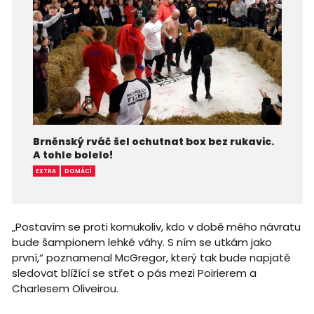
Brněnský rváč šel ochutnat box bez rukavic.
A tohle bolelo!
EXTRA
DOMÁCÍ
„Postavím se proti komukoliv, kdo v době mého návratu
bude šampionem lehké váhy. S ním se utkám jako
první,“ poznamenal McGregor, který tak bude napjatě
sledovat blížící se střet o pás mezi Poirierem a
Charlesem Oliveirou.