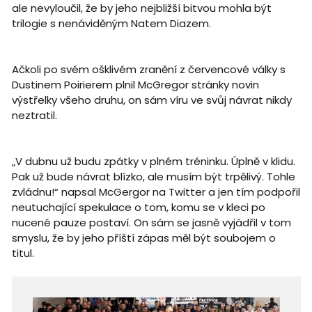
ale nevyloučil, že by jeho nejbližší bitvou mohla být
trilogie s nenáviděným Natem Diazem.
Ačkoli po svém ošklivém zranění z červencové války s
Dustinem Poirierem plnil McGregor stránky novin
výstřelky všeho druhu, on sám víru ve svůj návrat nikdy
neztratil.
„V dubnu už budu zpátky v plném tréninku. Úplně v klidu.
Pak už bude návrat blízko, ale musím být trpělivý. Tohle
zvládnu!“ napsal McGergor na Twitter a jen tím podpořil
neutuchající spekulace o tom, komu se v kleci po
nucené pauze postaví. On sám se jasně vyjádřil v tom
smyslu, že by jeho příští zápas měl být soubojem o
titul.