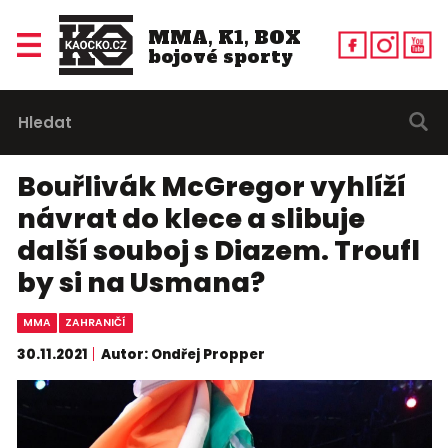
MMA, K1, BOX
bojové sporty
Bouřlivák McGregor vyhlíží
návrat do klece a slibuje
další souboj s Diazem. Troufl
by si na Usmana?
MMA
ZAHRANIČÍ
30.11.2021
Autor: Ondřej Propper