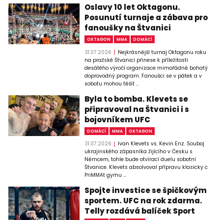
Oslavy 10 let Oktagonu.
Posunutí turnaje a zábava pro
fanoušky na Štvanici
OKTAGON
MMA
DOMÁCÍ
31.07.2026
Nejkrásnější turnaj Oktagonu roku
na pražské Štvanici přinese k příležitosti
desátého výročí organizace mimořádně bohatý
doprovodný program. Fanoušci se v pátek a v
sobotu mohou těšit ...
Byla to bomba. Klevets se
připravoval na Štvanici i s
bojovníkem UFC
DOMÁCÍ
MMA
OKTAGON
31.07.2026
Ivan Klevets vs. Kevin Enz. Souboj
ukrajinského zápasníka žijícího v Česku s
Němcem, tohle bude otvírací duelu sobotní
Štvanice. Klevets absolvoval přípravu klasicky c
PriMMAt gymu ...
Spojte investice se špičkovým
sportem. UFC na rok zdarma.
Telly rozdává balíček Sport