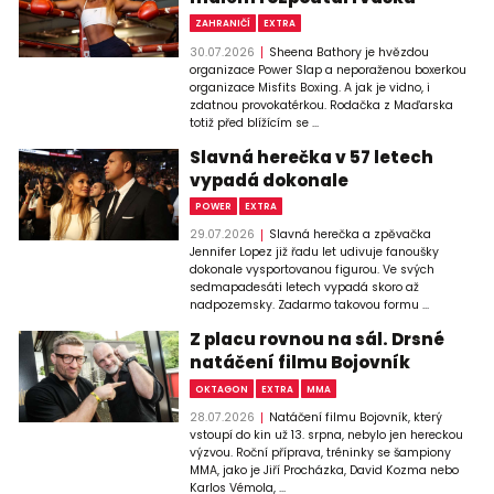
ZAHRANIČÍ
EXTRA
30.07.2026
Sheena Bathory je hvězdou
organizace Power Slap a neporaženou boxerkou
organizace Misfits Boxing. A jak je vidno, i
zdatnou provokatérkou. Rodačka z Maďarska
totiž před blížícím se ...
Slavná herečka v 57 letech
vypadá dokonale
POWER
EXTRA
29.07.2026
Slavná herečka a zpěvačka
Jennifer Lopez již řadu let udivuje fanoušky
dokonale vysportovanou figurou. Ve svých
sedmapadesáti letech vypadá skoro až
nadpozemsky. Zadarmo takovou formu ...
Z placu rovnou na sál. Drsné
natáčení filmu Bojovník
OKTAGON
EXTRA
MMA
28.07.2026
Natáčení filmu Bojovník, který
vstoupí do kin už 13. srpna, nebylo jen hereckou
výzvou. Roční příprava, tréninky se šampiony
MMA, jako je Jiří Procházka, David Kozma nebo
Karlos Vémola, ...