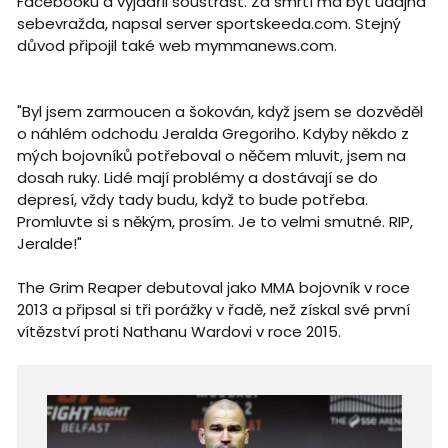
Facebooku a vyjádřil soustrast. Za smrtí má být údajná
sebevražda, napsal server sportskeeda.com. Stejný
důvod připojil také web mymmanews.com.
"Byl jsem zarmoucen a šokován, když jsem se dozvěděl
o náhlém odchodu Jeralda Gregoriho. Kdyby někdo z
mých bojovníků potřeboval o něčem mluvit, jsem na
dosah ruky. Lidé mají problémy a dostávají se do
depresí, vždy tady budu, když to bude potřeba.
Promluvte si s někým, prosím. Je to velmi smutné. RIP,
Jeralde!"
The Grim Reaper debutoval jako MMA bojovník v roce
2013 a připsal si tři porážky v řadě, než získal své první
vítězství proti Nathanu Wardovi v roce 2015.