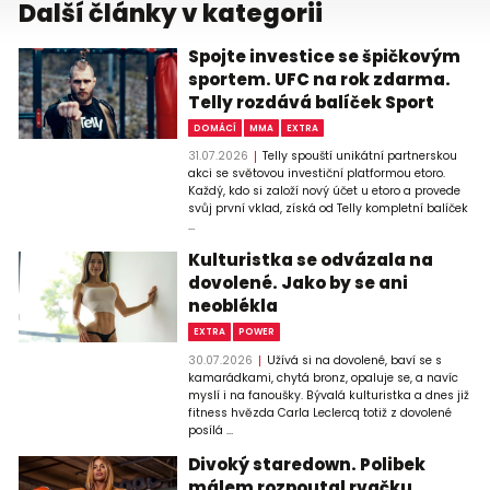
Další články v kategorii
Spojte investice se špičkovým
sportem. UFC na rok zdarma.
Telly rozdává balíček Sport
DOMÁCÍ
MMA
EXTRA
31.07.2026
Telly spouští unikátní partnerskou
akci se světovou investiční platformou etoro.
Každý, kdo si založí nový účet u etoro a provede
svůj první vklad, získá od Telly kompletní balíček
...
Kulturistka se odvázala na
dovolené. Jako by se ani
neoblékla
EXTRA
POWER
30.07.2026
Užívá si na dovolené, baví se s
kamarádkami, chytá bronz, opaluje se, a navíc
myslí i na fanoušky. Bývalá kulturistka a dnes již
fitness hvězda Carla Leclercq totiž z dovolené
posílá ...
Divoký staredown. Polibek
málem rozpoutal rvačku