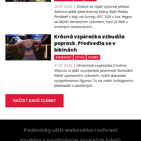
28.07.2026
Změnil se. Opět výrazně přibral.
Zatímco ještě před dvěma týdny řádil Paddy
Pimblett v boji, na turnaji UFC 329 v Las Vegas
se blýskl senzačním výkonem, nyní již řádí v
mnohých restauracích ...
Krásná vzpěračka vzbudila
poprask. Předvedla se v
bikinách
ZAHRANIČÍ
EXTRA
POWER
27.07.2026
Uhrančivá vzpěračka Cristina
Stanciu si opět uzurpovala pozornost fanoušků.
Nikoli sportovním výkonem, nýbrž dokonale
vysportovanou figurou. Tu na svém Instagramu
předvedla v odvážných ...
NAČÍST DALŠÍ ČLÁNKY
Podmínky užití webového rozhraní
Souhlas s používáním osobních údajů