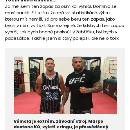
Za mě jsem ten zápas za osm kol vyhrál. Dominic se
musí naučit žít s tím, že má ve statistikách výhru,
kterou mít neměl. Já pro sebe beru ten zápas, jako
bych v něm zvítězil. Samozřejmě, že kdybych ten zápas
vyhrál, tak bych hodně poskočil v žebříčku, byl bych v
padesátce. Takhle jsem si taky polepšil, ale ne o tolik.
Vémola je extrém, závodní stroj, Marpo
dostane KO, vyletí z ringu, je přesvědčený