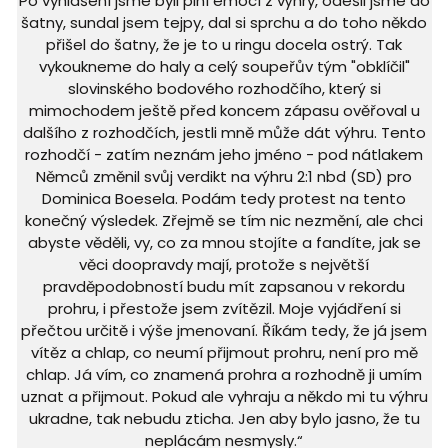
Po vyhlášení jsme byli plní emocí z výhry, odešli jsme do
šatny, sundal jsem tejpy, dal si sprchu a do toho někdo
přišel do šatny, že je to u ringu docela ostrý. Tak
vykoukneme do haly a celý soupeřův tým "obklíčil"
slovinského bodového rozhodčího, který si
mimochodem ještě před koncem zápasu ověřoval u
dalšího z rozhodčích, jestli mně může dát výhru. Tento
rozhodčí - zatím neznám jeho jméno - pod nátlakem
Němců změnil svůj verdikt na výhru 2:1 nbd (SD) pro
Dominica Boesela. Podám tedy protest na tento
konečný výsledek. Zřejmě se tím nic nezmění, ale chci
abyste věděli, vy, co za mnou stojíte a fandíte, jak se
věci doopravdy mají, protože s největší
pravděpodobností budu mít zapsanou v rekordu
prohru, i přestože jsem zvítězil. Moje vyjádření si
přečtou určitě i výše jmenovaní. Říkám tedy, že já jsem
vítěz a chlap, co neumí přijmout prohru, není pro mě
chlap. Já vím, co znamená prohra a rozhodně ji umím
uznat a přijmout. Pokud ale vyhraju a někdo mi tu výhru
ukradne, tak nebudu zticha. Jen aby bylo jasno, že tu
neplácám nesmysly.“