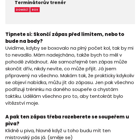
Terminátorův trenér
DOMÁCÍ
BOX
Tipnete si: Skončí zápas před limitem, nebo to
bude na body?
Uvidíme, kdyby se boxovalo na plný počet kol, tak by mi
to nevadilo. Mám nadejcháno, takže bych to měl v
pohodě zvládnout. Ale samozřejmě ten zápas může
skončit dřív, nikdy nevíte, co může přijít. Já jsem
připravený na všechno. Makám tak, že prakticky kdykoliv
se objeví nabídka, můžu jít do zápasu. Jen pak všechno
podřizuji tréninku na daného soupeře a chystám
taktiku. Udělám všechno pro to, aby tentokrát bylo
vítězství moje.
A pak ten zápas třeba rozeberete se soupeřem u
piva?
Klidně u piva, hlavně když u toho budu mít ten
mistrovský pás já. (směje se)