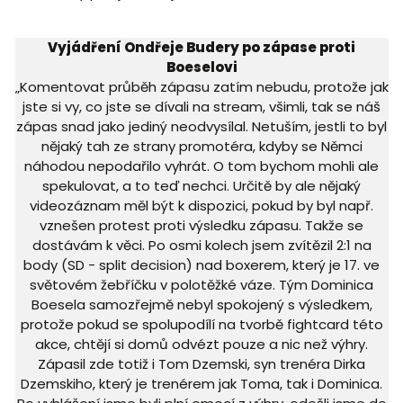
Vyjádření Ondřeje Budery po zápase proti
Boeselovi
„Komentovat průběh zápasu zatím nebudu, protože jak
jste si vy, co jste se dívali na stream, všimli, tak se náš
zápas snad jako jediný neodvysílal. Netuším, jestli to byl
nějaký tah ze strany promotéra, kdyby se Němci
náhodou nepodařilo vyhrát. O tom bychom mohli ale
spekulovat, a to teď nechci. Určitě by ale nějaký
videozáznam měl být k dispozici, pokud by byl např.
vznešen protest proti výsledku zápasu. Takže se
dostávám k věci. Po osmi kolech jsem zvítězil 2:1 na
body (SD - split decision) nad boxerem, který je 17. ve
světovém žebříčku v polotěžké váze. Tým Dominica
Boesela samozřejmě nebyl spokojený s výsledkem,
protože pokud se spolupodílí na tvorbě fightcard této
akce, chtějí si domů odvézt pouze a nic než výhry.
Zápasil zde totiž i Tom Dzemski, syn trenéra Dirka
Dzemskiho, který je trenérem jak Toma, tak i Dominica.