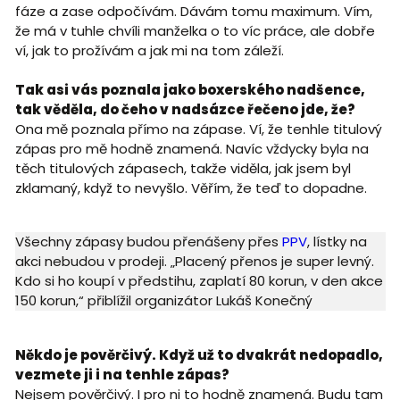
fáze a zase odpočívám. Dávám tomu maximum. Vím,
že má v tuhle chvíli manželka o to víc práce, ale dobře
ví, jak to prožívám a jak mi na tom záleží.
Tak asi vás poznala jako boxerského nadšence,
tak věděla, do čeho v nadsázce řečeno jde, že?
Ona mě poznala přímo na zápase. Ví, že tenhle titulový
zápas pro mě hodně znamená. Navíc vždycky byla na
těch titulových zápasech, takže viděla, jak jsem byl
zklamaný, když to nevyšlo. Věřím, že teď to dopadne.
Všechny zápasy budou přenášeny přes
PPV
, lístky na
akci nebudou v prodeji. „Placený přenos je super levný.
Kdo si ho koupí v předstihu, zaplatí 80 korun, v den akce
150 korun,“ přiblížil organizátor Lukáš Konečný
Někdo je pověrčivý. Když už to dvakrát nedopadlo,
vezmete ji i na tenhle zápas?
Nejsem pověrčivý. I pro ni to hodně znamená. Budu tam