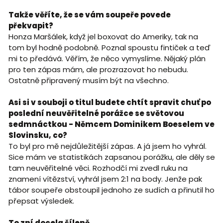
Takže věříte, že se vám soupeře povede
překvapit?
Honza Maršálek, když jel boxovat do Ameriky, tak na
tom byl hodně podobně. Poznal spoustu fintiček a teď
mi to předává. Věřím, že něco vymyslíme. Nějaký plán
pro ten zápas mám, ale prozrazovat ho nebudu.
Ostatně připravený musím být na všechno.
Asi si v souboji o titul budete chtít spravit chuť po
poslední neuvěřitelné porážce se světovou
sedmnáctkou - Němcem Dominikem Boeselem ve
Slovinsku, co?
To byl pro mě nejdůležitější zápas. A já jsem ho vyhrál.
Sice mám ve statistikách zapsanou porážku, ale děly se
tam neuvěřitelné věci. Rozhodčí mi zvedl ruku na
znamení vítězství, vyhrál jsem 2:1 na body. Jenže pak
tábor soupeře obstoupil jednoho ze sudích a přinutil ho
přepsat výsledek.
To zní docela šíleně...