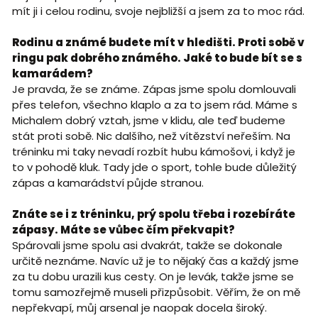
mít ji i celou rodinu, svoje nejbližší a jsem za to moc rád.
Rodinu a známé budete mít v hledišti. Proti sobě v
ringu pak dobrého známého. Jaké to bude bít se s
kamarádem?
Je pravda, že se známe. Zápas jsme spolu domlouvali
přes telefon, všechno klaplo a za to jsem rád. Máme s
Michalem dobrý vztah, jsme v klidu, ale teď budeme
stát proti sobě. Nic dalšího, než vítězství neřeším. Na
tréninku mi taky nevadí rozbít hubu kámošovi, i když je
to v pohodě kluk. Tady jde o sport, tohle bude důležitý
zápas a kamarádství půjde stranou.
Znáte se i z tréninku, prý spolu třeba i rozebíráte
zápasy. Máte se vůbec čím překvapit?
Spárovali jsme spolu asi dvakrát, takže se dokonale
určitě neznáme. Navíc už je to nějaký čas a každý jsme
za tu dobu urazili kus cesty. On je levák, takže jsme se
tomu samozřejmě museli přizpůsobit. Věřím, že on mě
nepřekvapí, můj arsenal je naopak docela široký.