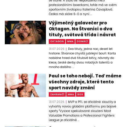
se stane. A stalo se. Neporažená mezi
profesionálními boxerkami, tohle má ve svém
sportovním životopisu Kateřina Čavajdová.
Češka má skóre 6-0 a nyní ...
Výjimečný galavečer pro
Oktagon. Na Štvanici o dva
tituly, světová třída i návrat
OKTAGON
MMA
DOMÁCÍ
31.07.2026
Dva tituly, jedna noc, deset let
historie. Štvanice chystá jubilejní bouři. Karta
nabídne hned dvě titulové bitvy, návraty do
klece, české derby dvou mladých talentů a
mnoho dalšího. ...
Paul se toho nebojí. Teď máme
všechny zdroje, které tento
sport navždy změní
ZAHRANIČÍ
MMA
BOX
31.07.2026
MVP a PFL se oficiálně sloučily a
vytvořily novou globální platformu pro bojové
sporty "Vysoce spekulované sloučení Most
Valuable Promotions a Professional Fighters
League je oficiálně ...