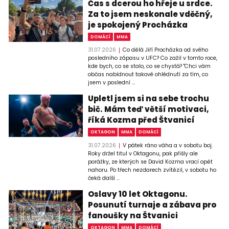
Čas s dcerou ho hřeje u srdce.
Za to jsem neskonale vděčný,
je spokojený Procházka
DOMÁCÍ
MMA
31.07.2026
Co dělá Jiří Procházka od svého
posledního zápasu v UFC? Co zažil v tomto roce,
kde bych, co se stalo, co se chystá? "Chci vám
občas nabídnout takové ohlédnutí za tím, co
jsem v poslední ...
Upletl jsem si na sebe trochu
bič. Mám teď větší motivaci,
říká Kozma před Štvanicí
OKTAGON
MMA
DOMÁCÍ
31.07.2026
V pátek ráno váha a v sobotu boj.
Roky držel titul v Oktagonu, pak přišly ale
porážky, ze kterých se David Kozma vrací opět
nahoru. Po třech nezdarech zvítězil, v sobotu ho
čeká další ...
Oslavy 10 let Oktagonu.
Posunutí turnaje a zábava pro
fanoušky na Štvanici
OKTAGON
MMA
DOMÁCÍ