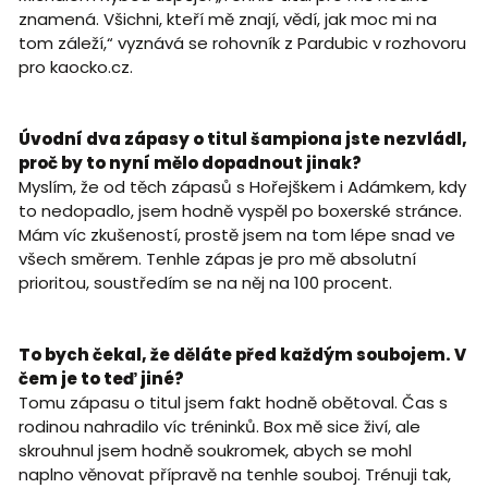
znamená. Všichni, kteří mě znají, vědí, jak moc mi na
tom záleží,“ vyznává se rohovník z Pardubic v rozhovoru
pro kaocko.cz.
Úvodní dva zápasy o titul šampiona jste nezvládl,
proč by to nyní mělo dopadnout jinak?
Myslím, že od těch zápasů s Hořejškem i Adámkem, kdy
to nedopadlo, jsem hodně vyspěl po boxerské stránce.
Mám víc zkušeností, prostě jsem na tom lépe snad ve
všech směrem. Tenhle zápas je pro mě absolutní
prioritou, soustředím se na něj na 100 procent.
To bych čekal, že děláte před každým soubojem. V
čem je to teď jiné?
Tomu zápasu o titul jsem fakt hodně obětoval. Čas s
rodinou nahradilo víc tréninků. Box mě sice živí, ale
skrouhnul jsem hodně soukromek, abych se mohl
naplno věnovat přípravě na tenhle souboj. Trénuji tak,