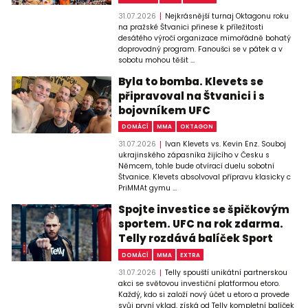
31.07.2026
Nejkrásnější turnaj Oktagonu roku
na pražské Štvanici přinese k příležitosti
desátého výročí organizace mimořádně bohatý
doprovodný program. Fanoušci se v pátek a v
sobotu mohou těšit ...
Byla to bomba. Klevets se
připravoval na Štvanici i s
bojovníkem UFC
DOMÁCÍ
MMA
OKTAGON
31.07.2026
Ivan Klevets vs. Kevin Enz. Souboj
ukrajinského zápasníka žijícího v Česku s
Němcem, tohle bude otvírací duelu sobotní
Štvanice. Klevets absolvoval přípravu klasicky c
PriMMAt gymu ...
Spojte investice se špičkovým
sportem. UFC na rok zdarma.
Telly rozdává balíček Sport
DOMÁCÍ
MMA
EXTRA
31.07.2026
Telly spouští unikátní partnerskou
akci se světovou investiční platformou etoro.
Každý, kdo si založí nový účet u etoro a provede
svůj první vklad, získá od Telly kompletní balíček