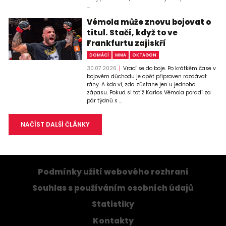
...
Vémola může znovu bojovat o
titul. Stačí, když to ve
Frankfurtu zajiskří
DOMÁCÍ
MMA
OKTAGON
30.07.2026
Vrací se do boje. Po krátkém čase v
bojovém důchodu je opět připraven rozdávat
rány. A kdo ví, zda zůstane jen u jednoho
zápasu. Pokud si totiž Karlos Vémola poradí za
pár týdnů s ...
NAČÍST DALŠÍ ČLÁNKY
Podmínky užití webového rozhraní
Souhlas s používáním osobních údajů
Statistiky
Kontakty