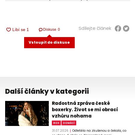
Sdílejte článek
Diskuse
0
Vstoupit do diskuse
Další články v kategorii
Radostná zpráva české
boxerky. Život se mi obrací
vzhůru nohama
BOX
DOMÁCÍ
31.07.2026
Odletěla na zkušenou a čekala, co