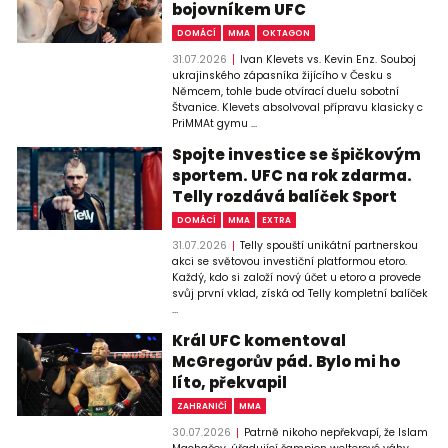
bojovníkem UFC
DOMÁCÍ
MMA
OKTAGON
31.07.2026
Ivan Klevets vs. Kevin Enz. Souboj
ukrajinského zápasníka žijícího v Česku s
Němcem, tohle bude otvírací duelu sobotní
Štvanice. Klevets absolvoval přípravu klasicky c
PriMMAt gymu ...
Spojte investice se špičkovým
sportem. UFC na rok zdarma.
Telly rozdává balíček Sport
DOMÁCÍ
MMA
EXTRA
31.07.2026
Telly spouští unikátní partnerskou
akci se světovou investiční platformou etoro.
Každý, kdo si založí nový účet u etoro a provede
svůj první vklad, získá od Telly kompletní balíček
...
Král UFC komentoval
McGregorův pád. Bylo mi ho
líto, překvapil
ZAHRANIČÍ
MMA
30.07.2026
Patrně nikoho nepřekvapí, že Islam