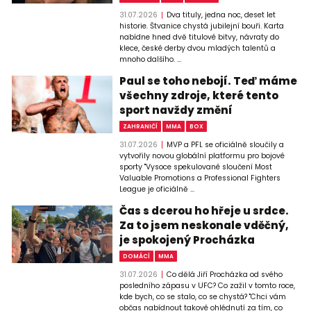
31.07.2026
Dva tituly, jedna noc, deset let
historie. Štvanice chystá jubilejní bouři. Karta
nabídne hned dvě titulové bitvy, návraty do
klece, české derby dvou mladých talentů a
mnoho dalšího. ...
Paul se toho nebojí. Teď máme
všechny zdroje, které tento
sport navždy změní
ZAHRANIČÍ
MMA
BOX
31.07.2026
MVP a PFL se oficiálně sloučily a
vytvořily novou globální platformu pro bojové
sporty "Vysoce spekulované sloučení Most
Valuable Promotions a Professional Fighters
League je oficiálně ...
Čas s dcerou ho hřeje u srdce.
Za to jsem neskonale vděčný,
je spokojený Procházka
DOMÁCÍ
MMA
31.07.2026
Co dělá Jiří Procházka od svého
posledního zápasu v UFC? Co zažil v tomto roce,
kde bych, co se stalo, co se chystá? "Chci vám
občas nabídnout takové ohlédnutí za tím, co