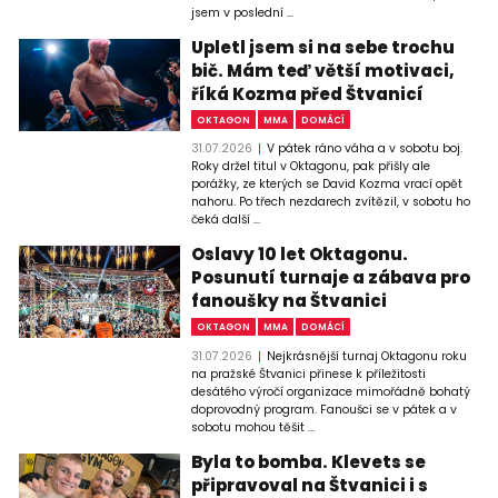
jsem v poslední ...
Upletl jsem si na sebe trochu
bič. Mám teď větší motivaci,
říká Kozma před Štvanicí
OKTAGON
MMA
DOMÁCÍ
31.07.2026
V pátek ráno váha a v sobotu boj.
Roky držel titul v Oktagonu, pak přišly ale
porážky, ze kterých se David Kozma vrací opět
nahoru. Po třech nezdarech zvítězil, v sobotu ho
čeká další ...
Oslavy 10 let Oktagonu.
Posunutí turnaje a zábava pro
fanoušky na Štvanici
OKTAGON
MMA
DOMÁCÍ
31.07.2026
Nejkrásnější turnaj Oktagonu roku
na pražské Štvanici přinese k příležitosti
desátého výročí organizace mimořádně bohatý
doprovodný program. Fanoušci se v pátek a v
sobotu mohou těšit ...
Byla to bomba. Klevets se
připravoval na Štvanici i s