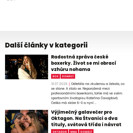
Další články v kategorii
Radostná zpráva české
boxerky. Život se mi obrací
vzhůru nohama
BOX
DOMÁCÍ
31.07.2026
Odletěla na zkušenou a čekala, co
se stane. A stalo se. Neporažená mezi
profesionálními boxerkami, tohle má ve svém
sportovním životopisu Kateřina Čavajdová.
Češka má skóre 6-0 a nyní ...
Výjimečný galavečer pro
Oktagon. Na Štvanici o dva
tituly, světová třída i návrat
OKTAGON
MMA
DOMÁCÍ