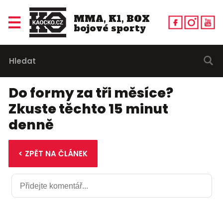
MMA, K1, BOX
bojové sporty
Do formy za tři měsíce?
Zkuste těchto 15 minut
denně
< ZPĚT NA ČLÁNEK