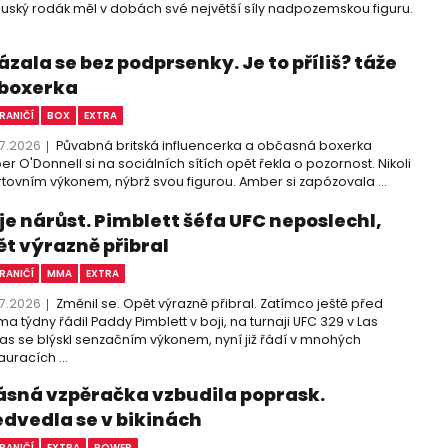
uský rodák měl v dobách své největší síly nadpozemskou figuru.
zala se bez podprsenky. Je to příliš? táže
 boxerka
RANIČÍ
BOX
EXTRA
7.2026
Půvabná britská influencerka a občasná boxerka
r O'Donnell si na sociálních sítích opět řekla o pozornost. Nikoli
tovním výkonem, nýbrž svou figurou. Amber si zapózovala ...
 je nárůst. Pimblett šéfa UFC neposlechl,
ět výrazně přibral
RANIČÍ
MMA
EXTRA
7.2026
Změnil se. Opět výrazně přibral. Zatímco ještě před
a týdny řádil Paddy Pimblett v boji, na turnaji UFC 329 v Las
s se blýskl senzačním výkonem, nyní již řádí v mnohých
auracích ...
ásná vzpěračka vzbudila poprask.
edvedla se v bikinách
RANIČÍ
EXTRA
POWER