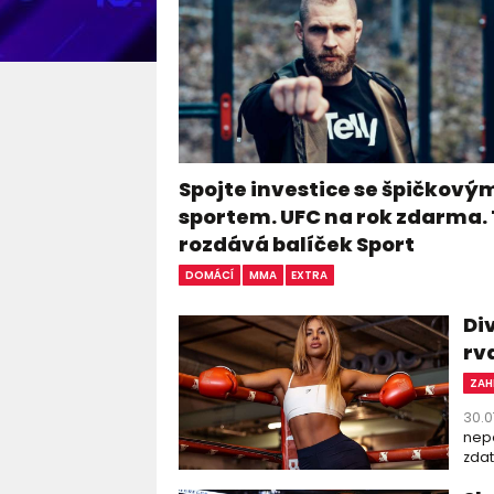
Spojte investice se špičkový
sportem. UFC na rok zdarma. 
rozdává balíček Sport
DOMÁCÍ
MMA
EXTRA
Di
rv
ZAH
30.0
nepo
zdat