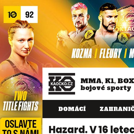
MMA, K1, BO
bojové sporty
DOMÁCÍ
ZAHRANIČ
Hazard. V 16 lete