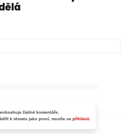
edělá