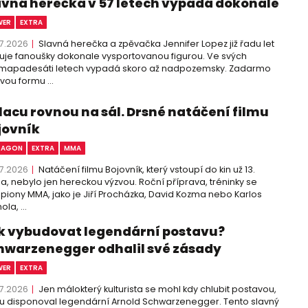
avná herečka v 57 letech vypadá dokonale
WER
EXTRA
7.2026
Slavná herečka a zpěvačka Jennifer Lopez již řadu let
uje fanoušky dokonale vysportovanou figurou. Ve svých
mapadesáti letech vypadá skoro až nadpozemsky. Zadarmo
vou formu ...
placu rovnou na sál. Drsné natáčení filmu
jovník
TAGON
EXTRA
MMA
7.2026
Natáčení filmu Bojovník, který vstoupí do kin už 13.
a, nebylo jen hereckou výzvou. Roční příprava, tréninky se
iony MMA, jako je Jiří Procházka, David Kozma nebo Karlos
la, ...
k vybudovat legendární postavu?
hwarzenegger odhalil své zásady
WER
EXTRA
7.2026
Jen málokterý kulturista se mohl kdy chlubit postavou,
u disponoval legendární Arnold Schwarzenegger. Tento slavný