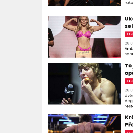
rako
...
Uká
se
ZAH
28.0
Ambe
spor
To
op
ZAH
28.0
dvěm
Vega
rest
Kr
Př
ZAH