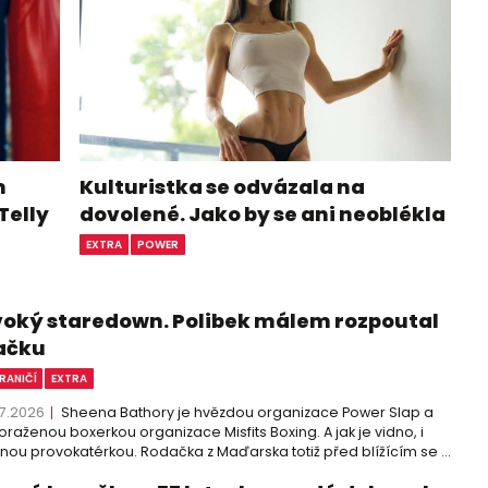
m
Kulturistka se odvázala na
Telly
dovolené. Jako by se ani neoblékla
EXTRA
POWER
voký staredown. Polibek málem rozpoutal
ačku
RANIČÍ
EXTRA
7.2026
Sheena Bathory je hvězdou organizace Power Slap a
raženou boxerkou organizace Misfits Boxing. A jak je vidno, i
nou provokatérkou. Rodačka z Maďarska totiž před blížícím se ...