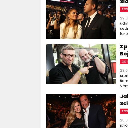
Sl
PO
29.0
udiv
sed
tako
Z 
Bo
OK
28.0
srpn
šamp
Vémo
Ja
Sc
PO
28.0
jako