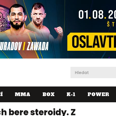
X
Í
MMA
BOX
K-1
POWER
ch bere steroidy. Z