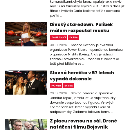
kamarádkami, chytá bronz, opaluje se, a navíc
myslí i na fanoušky. Bývalá kulturistka a dnes již
fitness hvězda Carla Leclercq totiž z dovolené
posílá ...
Divoký staredown. Polibek
málem rozpoutal rvačku
ZAHRANIČÍ
EXTRA
30.07.2026
Sheena Bathory je hvězdou
organizace Power Slap a neporaženou boxerkou
organizace Misfits Boxing. A jak je vidno, i
zdatnou provokatérkou. Rodačka z Maďarska
totiž před blížícím se ...
Slavná herečka v 57 letech
vypadá dokonale
POWER
EXTRA
29.07.2026
Slavná herečka a zpěvačka
Jennifer Lopez již řadu let udivuje fanoušky
dokonale vysportovanou figurou. Ve svých
sedmapadesáti letech vypadá skoro až
nadpozemsky. Zadarmo takovou formu ...
Z placu rovnou na sál. Drsné
natáčení filmu Bojovník