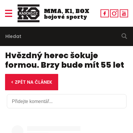
MMA, K1, BOX
bojové sporty
Hvězdný herec šokuje
formou. Brzy bude mít 55 let
< ZPĚT NA ČLÁNEK