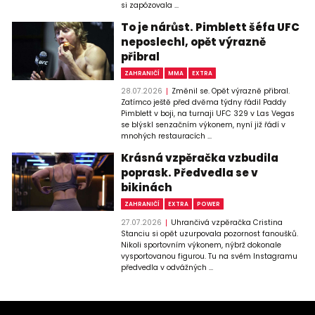
si zapózovala ...
To je nárůst. Pimblett šéfa UFC
neposlechl, opět výrazně
přibral
ZAHRANIČÍ
MMA
EXTRA
28.07.2026
Změnil se. Opět výrazně přibral.
Zatímco ještě před dvěma týdny řádil Paddy
Pimblett v boji, na turnaji UFC 329 v Las Vegas
se blýskl senzačním výkonem, nyní již řádí v
mnohých restauracích ...
Krásná vzpěračka vzbudila
poprask. Předvedla se v
bikinách
ZAHRANIČÍ
EXTRA
POWER
27.07.2026
Uhrančivá vzpěračka Cristina
Stanciu si opět uzurpovala pozornost fanoušků.
Nikoli sportovním výkonem, nýbrž dokonale
vysportovanou figurou. Tu na svém Instagramu
předvedla v odvážných ...