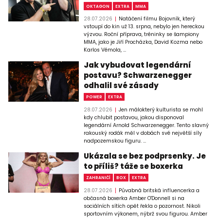
OKTAGON
EXTRA
MMA
28.07.2026
Natáčení filmu Bojovník, který
vstoupí do kin už 13. srpna, nebylo jen hereckou
výzvou. Roční příprava, tréninky se šampiony
MMA, jako je Jiří Procházka, David Kozma nebo
Karlos Vémola, ...
Jak vybudovat legendární
postavu? Schwarzenegger
odhalil své zásady
POWER
EXTRA
28.07.2026
Jen málokterý kulturista se mohl
kdy chlubit postavou, jakou disponoval
legendární Arnold Schwarzenegger. Tento slavný
rakouský rodák měl v dobách své největší síly
nadpozemskou figuru. ...
Ukázala se bez podprsenky. Je
to příliš? táže se boxerka
ZAHRANIČÍ
BOX
EXTRA
28.07.2026
Půvabná britská influencerka a
občasná boxerka Amber O'Donnell si na
sociálních sítích opět řekla o pozornost. Nikoli
sportovním výkonem, nýbrž svou figurou. Amber