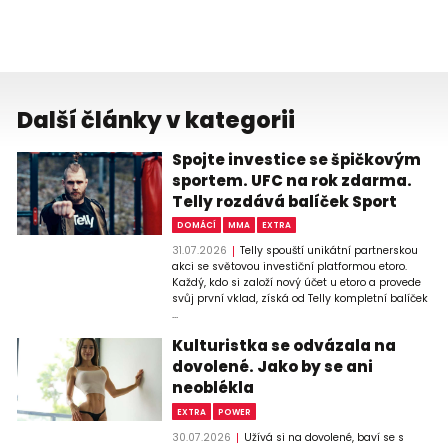
Další články v kategorii
Spojte investice se špičkovým
sportem. UFC na rok zdarma.
Telly rozdává balíček Sport
DOMÁCÍ
MMA
EXTRA
31.07.2026
Telly spouští unikátní partnerskou
akci se světovou investiční platformou etoro.
Každý, kdo si založí nový účet u etoro a provede
svůj první vklad, získá od Telly kompletní balíček
...
Kulturistka se odvázala na
dovolené. Jako by se ani
neoblékla
EXTRA
POWER
30.07.2026
Užívá si na dovolené, baví se s