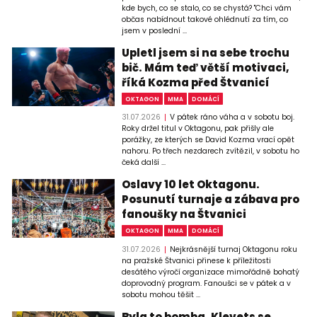
kde bych, co se stalo, co se chystá? "Chci vám
občas nabídnout takové ohlédnutí za tím, co
jsem v poslední ...
Upletl jsem si na sebe trochu
bič. Mám teď větší motivaci,
říká Kozma před Štvanicí
OKTAGON
MMA
DOMÁCÍ
31.07.2026
V pátek ráno váha a v sobotu boj.
Roky držel titul v Oktagonu, pak přišly ale
porážky, ze kterých se David Kozma vrací opět
nahoru. Po třech nezdarech zvítězil, v sobotu ho
čeká další ...
Oslavy 10 let Oktagonu.
Posunutí turnaje a zábava pro
fanoušky na Štvanici
OKTAGON
MMA
DOMÁCÍ
31.07.2026
Nejkrásnější turnaj Oktagonu roku
na pražské Štvanici přinese k příležitosti
desátého výročí organizace mimořádně bohatý
doprovodný program. Fanoušci se v pátek a v
sobotu mohou těšit ...
Byla to bomba. Klevets se