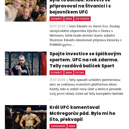
připravoval na Štvanici i s
bojovníkem UFC
DOMÁCÍ
MMA
OKTAGON
31.07.2026
Ivan Klevets vs. Kevin Enz. Souboj
ukrajinského zápasníka žijícího v Česku s
Němcem, tohle bude otvírací duelu sobotní
Štvanice. Klevets absolvoval přípravu klasicky c
PriMMAt gymu ...
Spojte investice se špičkovým
sportem. UFC na rok zdarma.
Telly rozdává balíček Sport
DOMÁCÍ
MMA
EXTRA
31.07.2026
Telly spouští unikátní partnerskou
akci se světovou investiční platformou etoro.
Každý, kdo si založí nový účet u etoro a provede
svůj první vklad, získá od Telly kompletní balíček
...
Král UFC komentoval
McGregorův pád. Bylo mi ho
líto, překvapil
ZAHRANIČÍ
MMA