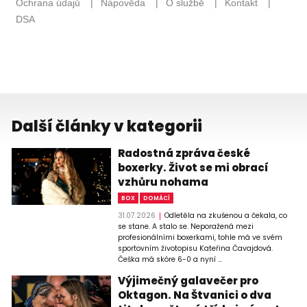
Další články v kategorii
Radostná zpráva české
boxerky. Život se mi obrací
vzhůru nohama
BOX
DOMÁCÍ
31.07.2026
Odletěla na zkušenou a čekala, co
se stane. A stalo se. Neporažená mezi
profesionálními boxerkami, tohle má ve svém
sportovním životopisu Kateřina Čavajdová.
Češka má skóre 6-0 a nyní ...
Výjimečný galavečer pro
Oktagon. Na Štvanici o dva