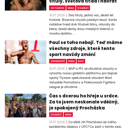
tituly, světová třída i návrat
OKTAGON
MMA
DOMÁCÍ
31.07.2026
Dva tituly, jedna noc, deset let
historie. Štvanice chystá jubilejní bouři. Karta
nabídne hned dvě titulové bitvy, návraty do
klece, české derby dvou mladých talentů a
mnoho dalšího. ...
Paul se toho nebojí. Teď máme
všechny zdroje, které tento
sport navždy změní
ZAHRANIČÍ
MMA
BOX
31.07.2026
MVP a PFL se oficiálně sloučily a
vytvořily novou globální platformu pro bojové
sporty "Vysoce spekulované sloučení Most
Valuable Promotions a Professional Fighters
League je oficiálně ...
Čas s dcerou ho hřeje u srdce.
Za to jsem neskonale vděčný,
je spokojený Procházka
DOMÁCÍ
MMA
31.07.2026
Co dělá Jiří Procházka od svého
posledního zápasu v UFC? Co zažil v tomto roce,