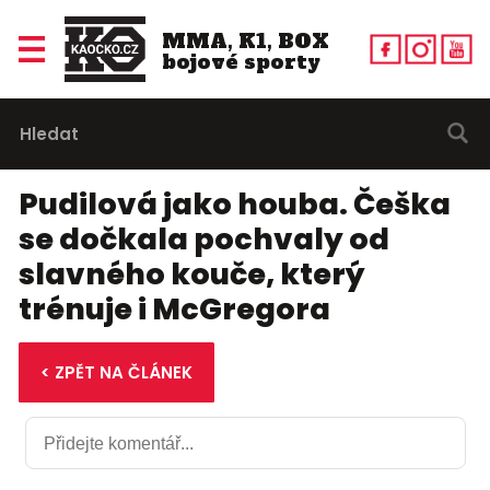
MMA, K1, BOX
bojové sporty
Pudilová jako houba. Češka
se dočkala pochvaly od
slavného kouče, který
trénuje i McGregora
< ZPĚT NA ČLÁNEK