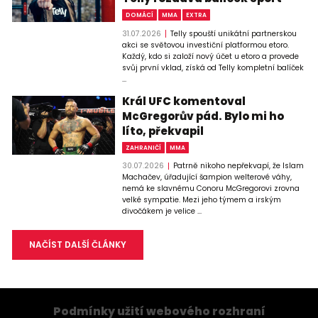
DOMÁCÍ
MMA
EXTRA
31.07.2026
Telly spouští unikátní partnerskou
akci se světovou investiční platformou etoro.
Každý, kdo si založí nový účet u etoro a provede
svůj první vklad, získá od Telly kompletní balíček
...
Král UFC komentoval
McGregorův pád. Bylo mi ho
líto, překvapil
ZAHRANIČÍ
MMA
30.07.2026
Patrně nikoho nepřekvapí, že Islam
Machačev, úřadující šampion welterové váhy,
nemá ke slavnému Conoru McGregorovi zrovna
velké sympatie. Mezi jeho týmem a irským
divočákem je velice ...
NAČÍST DALŠÍ ČLÁNKY
Podmínky užití webového rozhraní