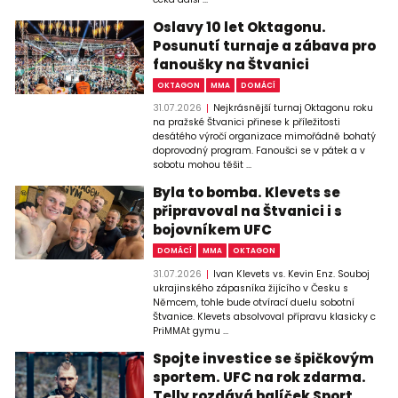
Oslavy 10 let Oktagonu.
Posunutí turnaje a zábava pro
fanoušky na Štvanici
OKTAGON
MMA
DOMÁCÍ
31.07.2026
Nejkrásnější turnaj Oktagonu roku
na pražské Štvanici přinese k příležitosti
desátého výročí organizace mimořádně bohatý
doprovodný program. Fanoušci se v pátek a v
sobotu mohou těšit ...
Byla to bomba. Klevets se
připravoval na Štvanici i s
bojovníkem UFC
DOMÁCÍ
MMA
OKTAGON
31.07.2026
Ivan Klevets vs. Kevin Enz. Souboj
ukrajinského zápasníka žijícího v Česku s
Němcem, tohle bude otvírací duelu sobotní
Štvanice. Klevets absolvoval přípravu klasicky c
PriMMAt gymu ...
Spojte investice se špičkovým
sportem. UFC na rok zdarma.
Telly rozdává balíček Sport