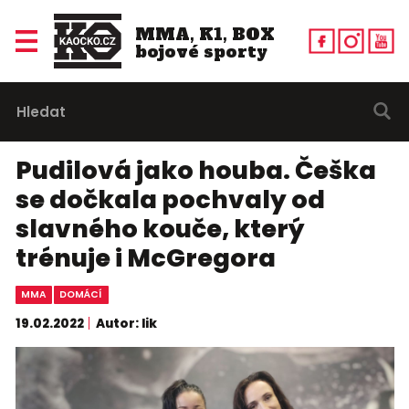
MMA, K1, BOX
bojové sporty
Pudilová jako houba. Češka
se dočkala pochvaly od
slavného kouče, který
trénuje i McGregora
MMA
DOMÁCÍ
19.02.2022
Autor: lik