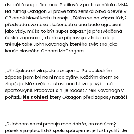
dvacátá soupeřka Lucie Pudilové v profesionálním MMA.
Na turnaji Oktagon 31 právě tato ženská bitva otevře v
O2 areně hlavní kartu turnaje. „Těším se na zápas. Když
předvedu své nové zkušenosti a ona bude agresivní
jako vždy, může to být super zápas,“ je přesvědčená
česká zápasnice, která se připravuje v Irsku, kde ji
trénuje také John Kavanagh, kterého svět zná jako
kouče slavného Conora McGregora.
„Už nějakou chvíli spolu trénujeme. Po posledním
zápase jsem byl na ni moc pyšný. Každým dnem se
zlepšuje. Má skvěle nastavenou hlavu, je výborná
sportovkyně. Pracovat s ní je radost,“ řekl Kavanagh v
pořadu
Na dohled
, který Oktagon před zápasy natáčí.
„S Johnem se mi pracuje moc dobře, on má černý
pásek v jiu-jitsu. Když spolu spárujeme, je fakt rychlý. Je