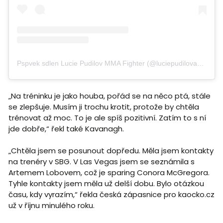
Pspvek sdlen Lucie Pudilov MMA Fighter (@luciepudilovamma)
„Na tréninku je jako houba, pořád se na něco ptá, stále
se zlepšuje. Musím ji trochu krotit, protože by chtěla
trénovat až moc. To je ale spíš pozitivní. Zatím to s ní
jde dobře,“ řekl také Kavanagh.
„Chtěla jsem se posunout dopředu. Měla jsem kontakty
na trenéry v SBG. V Las Vegas jsem se seznámila s
Artemem Lobovem, což je sparing Conora McGregora.
Tyhle kontakty jsem měla už delší dobu. Bylo otázkou
času, kdy vyrazím,“ řekla česká zápasnice pro kaocko.cz
už v říjnu minulého roku.