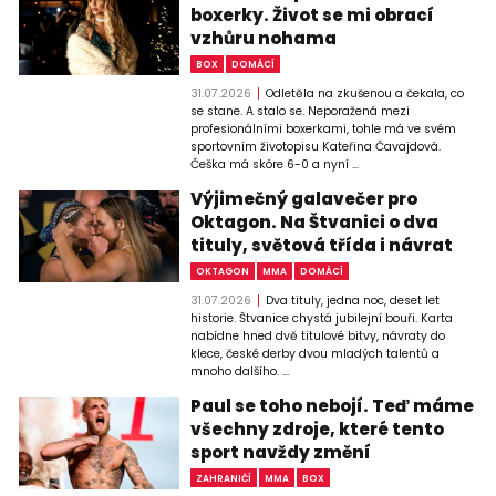
boxerky. Život se mi obrací
vzhůru nohama
BOX
DOMÁCÍ
31.07.2026
Odletěla na zkušenou a čekala, co
se stane. A stalo se. Neporažená mezi
profesionálními boxerkami, tohle má ve svém
sportovním životopisu Kateřina Čavajdová.
Češka má skóre 6-0 a nyní ...
Výjimečný galavečer pro
Oktagon. Na Štvanici o dva
tituly, světová třída i návrat
OKTAGON
MMA
DOMÁCÍ
31.07.2026
Dva tituly, jedna noc, deset let
historie. Štvanice chystá jubilejní bouři. Karta
nabídne hned dvě titulové bitvy, návraty do
klece, české derby dvou mladých talentů a
mnoho dalšího. ...
Paul se toho nebojí. Teď máme
všechny zdroje, které tento
sport navždy změní
ZAHRANIČÍ
MMA
BOX