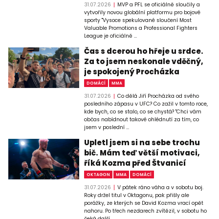
31.07.2026
MVP a PFL se oficiálně sloučily a
vytvořily novou globální platformu pro bojové
sporty "Vysoce spekulované sloučení Most
Valuable Promotions a Professional Fighters
League je oficiálně ...
Čas s dcerou ho hřeje u srdce.
Za to jsem neskonale vděčný,
je spokojený Procházka
DOMÁCÍ
MMA
31.07.2026
Co dělá Jiří Procházka od svého
posledního zápasu v UFC? Co zažil v tomto roce,
kde bych, co se stalo, co se chystá? "Chci vám
občas nabídnout takové ohlédnutí za tím, co
jsem v poslední ...
Upletl jsem si na sebe trochu
bič. Mám teď větší motivaci,
říká Kozma před Štvanicí
OKTAGON
MMA
DOMÁCÍ
31.07.2026
V pátek ráno váha a v sobotu boj.
Roky držel titul v Oktagonu, pak přišly ale
porážky, ze kterých se David Kozma vrací opět
nahoru. Po třech nezdarech zvítězil, v sobotu ho
čeká další ...