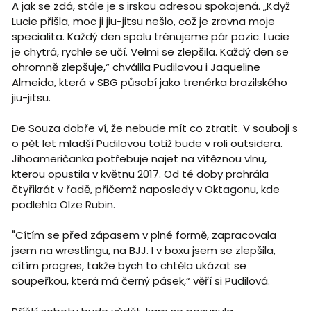
A jak se zdá, stále je s irskou adresou spokojená. „Když
Lucie přišla, moc ji jiu-jitsu nešlo, což je zrovna moje
specialita. Každý den spolu trénujeme pár pozic. Lucie
je chytrá, rychle se učí. Velmi se zlepšila. Každý den se
ohromně zlepšuje,“ chválila Pudilovou i Jaqueline
Almeida, která v SBG působí jako trenérka brazilského
jiu-jitsu.
De Souza dobře ví, že nebude mít co ztratit. V souboji s
o pět let mladší Pudilovou totiž bude v roli outsidera.
Jihoameričanka potřebuje najet na vítěznou vlnu,
kterou opustila v květnu 2017. Od té doby prohrála
čtyřikrát v řadě, přičemž naposledy v Oktagonu, kde
podlehla Olze Rubin.
"Cítím se před zápasem v plné formě, zapracovala
jsem na wrestlingu, na BJJ. I v boxu jsem se zlepšila,
cítím progres, takže bych to chtěla ukázat se
soupeřkou, která má černý pásek,“ věří si Pudilová.