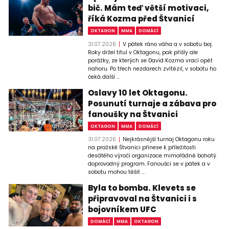
bič. Mám teď větší motivaci,
říká Kozma před Štvanicí
OKTAGON
MMA
DOMÁCÍ
31.07.2026
V pátek ráno váha a v sobotu boj.
Roky držel titul v Oktagonu, pak přišly ale
porážky, ze kterých se David Kozma vrací opět
nahoru. Po třech nezdarech zvítězil, v sobotu ho
čeká další ...
Oslavy 10 let Oktagonu.
Posunutí turnaje a zábava pro
fanoušky na Štvanici
OKTAGON
MMA
DOMÁCÍ
31.07.2026
Nejkrásnější turnaj Oktagonu roku
na pražské Štvanici přinese k příležitosti
desátého výročí organizace mimořádně bohatý
doprovodný program. Fanoušci se v pátek a v
sobotu mohou těšit ...
Byla to bomba. Klevets se
připravoval na Štvanici i s
bojovníkem UFC
DOMÁCÍ
MMA
OKTAGON