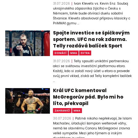
31.07.2026
Ivan Klevets vs. Kevin Enz. Souboj
ukrajinského zápasníka žijícího v Česku s
Němcem, tohle bude otvírací duelu sobotní
Štvanice. Klevets absolvoval přípravu klasicky c
PriMMAt gymu ...
Spojte investice se špičkovým
sportem. UFC na rok zdarma.
Telly rozdává balíček Sport
DOMÁCÍ
MMA
EXTRA
31.07.2026
Telly spouští unikátní partnerskou
akci se světovou investiční platformou etoro.
Každý, kdo si založí nový účet u etoro a provede
svůj první vklad, získá od Telly kompletní balíček
...
Král UFC komentoval
McGregorův pád. Bylo mi ho
líto, překvapil
ZAHRANIČÍ
MMA
30.07.2026
Patrně nikoho nepřekvapí, že Islam
Machačev, úřadující šampion welterové váhy,
nemá ke slavnému Conoru McGregorovi zrovna
velké sympatie. Mezi jeho týmem a irským