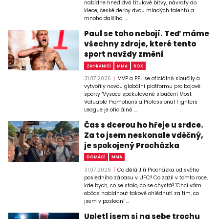
nabídne hned dvě titulové bitvy, návraty do
klece, české derby dvou mladých talentů a
mnoho dalšího. ...
Paul se toho nebojí. Teď máme
všechny zdroje, které tento
sport navždy změní
ZAHRANIČÍ
MMA
BOX
31.07.2026
MVP a PFL se oficiálně sloučily a
vytvořily novou globální platformu pro bojové
sporty "Vysoce spekulované sloučení Most
Valuable Promotions a Professional Fighters
League je oficiálně ...
Čas s dcerou ho hřeje u srdce.
Za to jsem neskonale vděčný,
je spokojený Procházka
DOMÁCÍ
MMA
31.07.2026
Co dělá Jiří Procházka od svého
posledního zápasu v UFC? Co zažil v tomto roce,
kde bych, co se stalo, co se chystá? "Chci vám
občas nabídnout takové ohlédnutí za tím, co
jsem v poslední ...
Upletl jsem si na sebe trochu