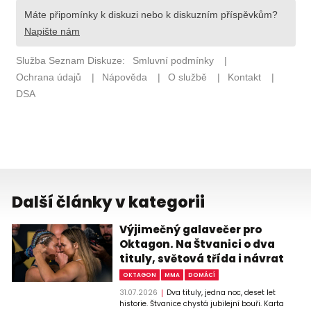
Další články v kategorii
Výjimečný galavečer pro
Oktagon. Na Štvanici o dva
tituly, světová třída i návrat
OKTAGON
MMA
DOMÁCÍ
31.07.2026
Dva tituly, jedna noc, deset let
historie. Štvanice chystá jubilejní bouři. Karta