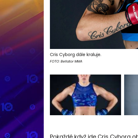
Cris Cyborg dále kraluje.
FOTO: Bellator MMA
Pokaždé když jde Cris Cyborg ob