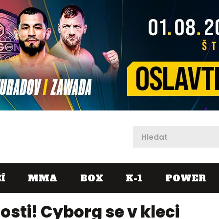
X
Í
MMA
BOX
K-1
POWER
sti! Cyborg se v kleci