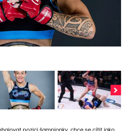
hajovat pozici šampionky, chce se cítit jako