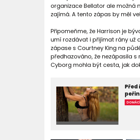
organizace Bellator ale možná na
zajímá. A tento zápas by měl ve
Připomeňme, že Harrison je býva
umí rozdávat i přijímat rány už
zápase s Courtney King na půdě 
předhazováno, že nezápasila s n
Cyborg mohla být cesta, jak dok
Před 
peři
DOMÁC