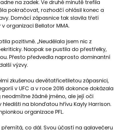
padne na zadek. Ve druhé minutě trefila
těla pokračovat, rozhodčí ohlásil konec a
lavy. Domácí zápasnice tak slavila třetí
v organizaci Bellator MMA.
tila pozitivně. „Neudělala jsem nic z
ekriticky. Naopak se pustila do přestřelky,
ou. Přesto předvedla naprosto dominantní
alší výzvy.
lmi zkušenou devětatřicetiletou zápasnici,
egorií v UFC a v roce 2016 dokonce dokázala
neodmítne žádné jméno, ale její oči
 hledišti na blonďatou hřívu Kayly Harrison.
pionkou organizace PFL.
 přemítá, co dál. Svou účastí na galavečeru