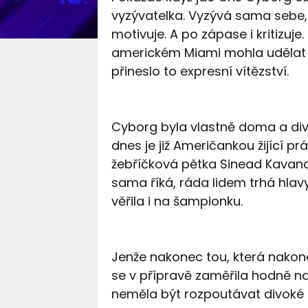
vyzývatelka. Vyzývá sama sebe,
motivuje. A po zápase i kritizuje
americkém Miami mohla udělat obo
přineslo to expresní vítězství.
Cyborg byla vlastně doma a divác
dnes je již Američankou žijící pr
žebříčková pětka Sinead Kavana
sama říká, ráda lidem trhá hlavy.
věřila i na šampionku.
Jenže nakonec tou, která nakonec
se v přípravě zaměřila hodně na
neměla být rozpoutávat divoké př