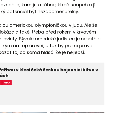
značila, kam jí to táhne, která soupeřka jí
lký potenciál být nezapomenutelný.
lou americkou olympioničkou v judu. Ale že
 dokázala také, třeba před rokem v krvavém
Invicty. Bývalé americké judistce je neustále
ikým na top úrovni, a tak by pro ní právě
ázat to, co sama hlásá. Že je nejlepší.
řežbou v kleci čeká českou bojovnici bitva v
nách
Í
MMA