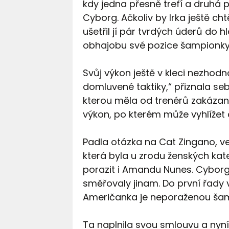
kdy jedna přesně trefí a druhá 
Cyborg. Ačkoliv by Irka ještě ch
ušetřil jí pár tvrdých úderů do h
obhajobu své pozice šampionky 
Svůj výkon ještě v kleci nezhodno
domluvené taktiky,“ přiznala seb
kterou měla od trenérů zakázan
výkon, po kterém může vyhlížet d
Padla otázka na Cat Zingano, ve
která byla u zrodu ženských kat
porazit i Amandu Nunes. Cyborg 
směřovaly jinam. Do první řady v
Američanka je neporaženou šam
Ta naplnila svou smlouvu a nyní