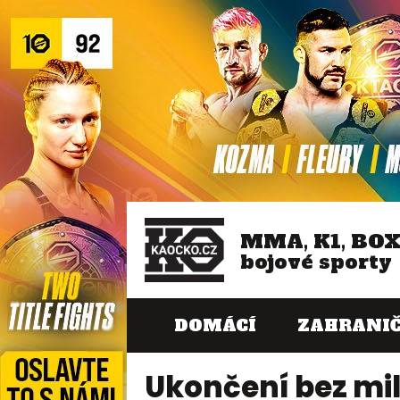
MMA, K1, BO
bojové sporty
DOMÁCÍ
ZAHRANIČ
Ukončení bez milo