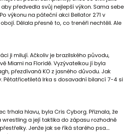
 aby předvedla svůj nejlepší výkon. Sama sebe
. Po výkonu na páteční akci Bellator 271 v
jí. Dělala přesně to, co trenéři nechtěli. Ale
i ji milují. Ačkoliv je brazilského původu,
ávě Miami na Floridě. Vyzývatelkou jí byla
gh, přezdívaná KO z jasného důvodu. Jak
 Pětatřicetiletá Irka s dosavadní bilancí 7-4 si
 trhala hlavu, byla Cris Cyborg. Přiznala, že
 wrestling a její taktika do zápasu rozhodně
estřelky. Jenže jak se říká starého psa….