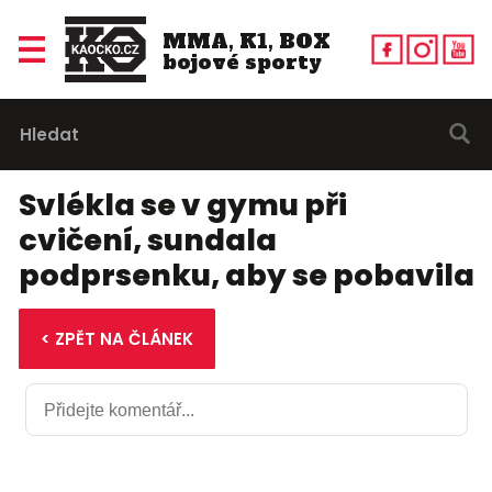
MMA, K1, BOX
bojové sporty
Svlékla se v gymu při
cvičení, sundala
podprsenku, aby se pobavila
< ZPĚT NA ČLÁNEK