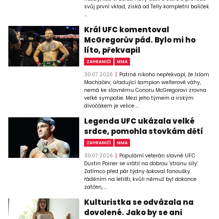
svůj první vklad, získá od Telly kompletní balíček
...
Král UFC komentoval
McGregorův pád. Bylo mi ho
líto, překvapil
ZAHRANIČÍ
MMA
30.07.2026
Patrně nikoho nepřekvapí, že Islam
Machačev, úřadující šampion welterové váhy,
nemá ke slavnému Conoru McGregorovi zrovna
velké sympatie. Mezi jeho týmem a irským
divočákem je velice ...
Legenda UFC ukázala velké
srdce, pomohla stovkám dětí
ZAHRANIČÍ
MMA
30.07.2026
Populární veterán slavné UFC
Dustin Poirier se vrátil na dobrou 'stranu síly'.
Zatímco před pár týdny šokoval fanoušky
řáděním na letišti, kvůli němuž byl dokonce
zatčen, ...
Kulturistka se odvázala na
dovolené. Jako by se ani