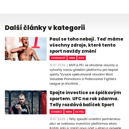
Další články v kategorii
Paul se toho nebojí. Teď máme
všechny zdroje, které tento
sport navždy změní
ZAHRANIČÍ
MMA
BOX
31.07.2026
MVP a PFL se oficiálně sloučily a
vytvořily novou globální platformu pro bojové
sporty "Vysoce spekulované sloučení Most
Valuable Promotions a Professional Fighters
League je oficiálně ...
Spojte investice se špičkovým
sportem. UFC na rok zdarma.
Telly rozdává balíček Sport
DOMÁCÍ
MMA
EXTRA
31.07.2026
Telly spouští unikátní partnerskou
akci se světovou investiční platformou etoro.
Každý, kdo si založí nový účet u etoro a provede