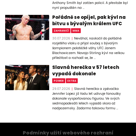
Anthony Smith byl zatčen policií. A přestože byl
nyní propuštěn na ...
Pořádně se opíjel, pak kývl na
bitvu s bývalým králem UFC
ZAHRANIČÍ
MMA
30.07.2026
Neváhal, naskočil do pořádně
rozjetého vlaku a přijal souboj s bývalým
šampionem polotěžké váhy UFC Janem
Blachowiczem. Navajo Stirling kývl na velkou
příležitost a rozhodl se, že ...
Slavná herečka v 57 letech
vypadá dokonale
POWER
EXTRA
29.07.2026
Slavná herečka a zpěvačka
Jennifer Lopez již řadu let udivuje fanoušky
dokonale vysportovanou figurou. Ve svých
sedmapadesáti letech vypadá skoro až
nadpozemsky. Zadarmo takovou formu ...
Podmínky užití webového rozhraní