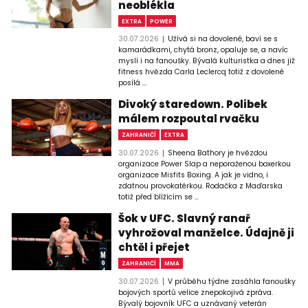
neoblékla
EXTRA
POWER
30.07.2026
Užívá si na dovolené, baví se s
kamarádkami, chytá bronz, opaluje se, a navíc
myslí i na fanoušky. Bývalá kulturistka a dnes již
fitness hvězda Carla Leclercq totiž z dovolené
posílá ...
Divoký staredown. Polibek
málem rozpoutal rvačku
ZAHRANIČÍ
EXTRA
30.07.2026
Sheena Bathory je hvězdou
organizace Power Slap a neporaženou boxerkou
organizace Misfits Boxing. A jak je vidno, i
zdatnou provokatérkou. Rodačka z Maďarska
totiž před blížícím se ...
Šok v UFC. Slavný ranař
vyhrožoval manželce. Údajně ji
chtěl i přejet
ZAHRANIČÍ
MMA
30.07.2026
V průběhu týdne zasáhla fanoušky
bojových sportů velice znepokojivá zpráva.
Bývalý bojovník UFC a uznávaný veterán