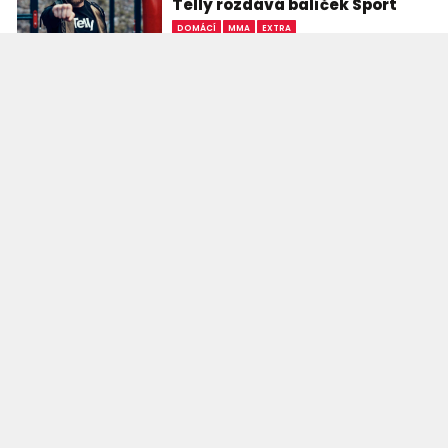
Telly rozdává balíček Sport
DOMÁCÍ
MMA
EXTRA
31.07.2026
Telly spouští unikátní partnerskou
akci se světovou investiční platformou etoro.
Každý, kdo si založí nový účet u etoro a provede
svůj první vklad, získá od Telly kompletní balíček
...
Král UFC komentoval
McGregorův pád. Bylo mi ho
líto, překvapil
ZAHRANIČÍ
MMA
30.07.2026
Patrně nikoho nepřekvapí, že Islam
Machačev, úřadující šampion welterové váhy,
nemá ke slavnému Conoru McGregorovi zrovna
velké sympatie. Mezi jeho týmem a irským
divočákem je velice ...
Podmínky užití webového rozhraní
Souhlas s používáním osobních údajů