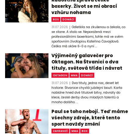
boxerky. Život se mi obrací
vzhůru nohama
BOX
DOMÁCÍ
31.07.2026
Odletěla na zkušenou a čekala, co
se stane. A stalo se. Neporažená mezi
profesionálními boxerkami, tohle má ve svém
sportovním životopisu Kateřina Čavajdová.
Češka má skóre 6-0 a nyní ...
Výjimečný galavečer pro
Oktagon. Na Štvanici o dva
tituly, světová třída i návrat
OKTAGON
MMA
DOMÁCÍ
31.07.2026
Dva tituly, jedna noc, deset let
historie. Štvanice chystá jubilejní bouři. Karta
nabídne hned dvě titulové bitvy, návraty do
klece, české derby dvou mladých talentů a
mnoho dalšího. ...
Paul se toho nebojí. Teď máme
všechny zdroje, které tento
sport navždy změní
ZAHRANIČÍ
MMA
BOX