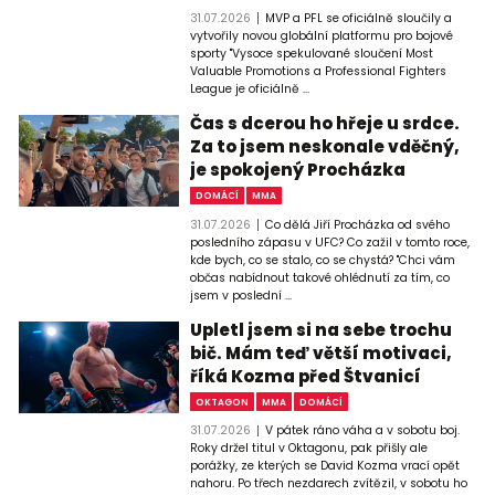
31.07.2026
MVP a PFL se oficiálně sloučily a
vytvořily novou globální platformu pro bojové
sporty "Vysoce spekulované sloučení Most
Valuable Promotions a Professional Fighters
League je oficiálně ...
Čas s dcerou ho hřeje u srdce.
Za to jsem neskonale vděčný,
je spokojený Procházka
DOMÁCÍ
MMA
31.07.2026
Co dělá Jiří Procházka od svého
posledního zápasu v UFC? Co zažil v tomto roce,
kde bych, co se stalo, co se chystá? "Chci vám
občas nabídnout takové ohlédnutí za tím, co
jsem v poslední ...
Upletl jsem si na sebe trochu
bič. Mám teď větší motivaci,
říká Kozma před Štvanicí
OKTAGON
MMA
DOMÁCÍ
31.07.2026
V pátek ráno váha a v sobotu boj.
Roky držel titul v Oktagonu, pak přišly ale
porážky, ze kterých se David Kozma vrací opět
nahoru. Po třech nezdarech zvítězil, v sobotu ho