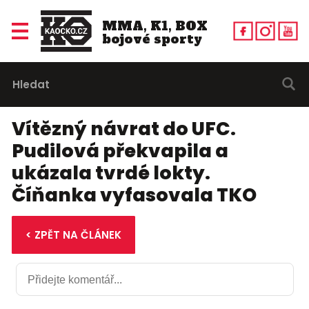
MMA, K1, BOX
bojové sporty
Vítězný návrat do UFC.
Pudilová překvapila a
ukázala tvrdé lokty.
Číňanka vyfasovala TKO
< ZPĚT NA ČLÁNEK