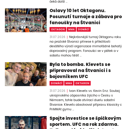
čeká další ...
Oslavy 10 let Oktagonu.
Posunutí turnaje a zábava pro
fanoušky na Štvanici
OKTAGON
MMA
DOMÁCÍ
31.07.2026
Nejkrásnější turnaj Oktagonu roku
na pražské Štvanici přinese k příležitosti
desátého výročí organizace mimořádně bohatý
doprovodný program. Fanoušci se v pátek a v
sobotu mohou těšit ...
Byla to bomba. Klevets se
připravoval na Štvanici i s
bojovníkem UFC
DOMÁCÍ
MMA
OKTAGON
31.07.2026
Ivan Klevets vs. Kevin Enz. Souboj
ukrajinského zápasníka žijícího v Česku s
Němcem, tohle bude otvírací duelu sobotní
Štvanice. Klevets absolvoval přípravu klasicky c
PriMMAt gymu ...
Spojte investice se špičkovým
sportem. UFC na rok zdarma.