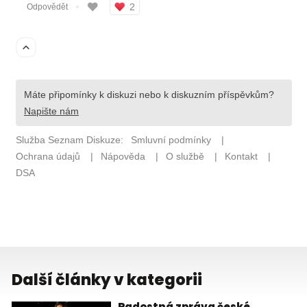
Další články v kategorii
Radostná zpráva české