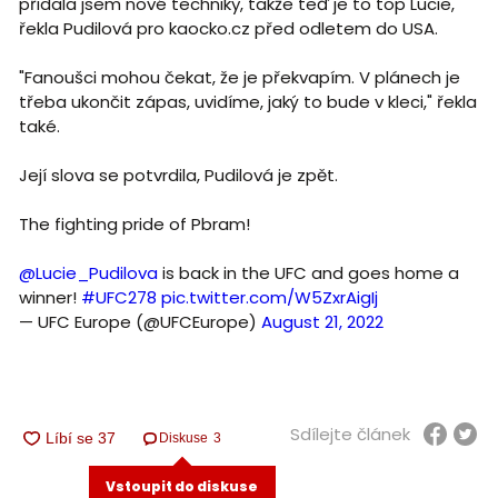
přidala jsem nové techniky, takže teď je to top Lucie,"
řekla Pudilová pro kaocko.cz před odletem do USA.
"Fanoušci mohou čekat, že je překvapím. V plánech je
třeba ukončit zápas, uvidíme, jaký to bude v kleci," řekla
také.
Její slova se potvrdila, Pudilová je zpět.
The fighting pride of Pbram!
@Lucie_Pudilova
is back in the UFC and goes home a
winner!
#UFC278
pic.twitter.com/W5ZxrAigIj
— UFC Europe (@UFCEurope)
August 21, 2022
Sdílejte článek
Diskuse
3
Vstoupit do diskuse