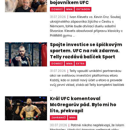
bojovníkem UFC
DOMÁCÍ
MMA
OKTAGON
31.07.2026
Ivan Klevets vs. Kevin Enz. Souboj
ukrajinského zápasníka žijícího v Česku s
Němcem, tohle bude otvírací duelu sobotní
Štvanice. Klevets absolvoval přípravu klasicky c
PriMMAt gymu ...
Spojte investice se špičkovým
sportem. UFC na rok zdarma.
Telly rozdává balíček Sport
DOMÁCÍ
MMA
EXTRA
31.07.2026
Telly spouští unikátní partnerskou
akci se světovou investiční platformou etoro.
Každý, kdo si založí nový účet u etoro a provede
svůj první vklad, získá od Telly kompletní balíček
...
Král UFC komentoval
McGregorův pád. Bylo mi ho
líto, překvapil
ZAHRANIČÍ
MMA
30.07.2026
Patrně nikoho nepřekvapí, že Islam
Machačev, úřadující šampion welterové váhy,