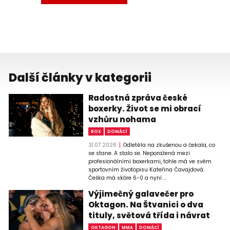
Další články v kategorii
Radostná zpráva české
boxerky. Život se mi obrací
vzhůru nohama
BOX
DOMÁCÍ
31.07.2026
Odletěla na zkušenou a čekala, co
se stane. A stalo se. Neporažená mezi
profesionálními boxerkami, tohle má ve svém
sportovním životopisu Kateřina Čavajdová.
Češka má skóre 6-0 a nyní ...
Výjimečný galavečer pro
Oktagon. Na Štvanici o dva
tituly, světová třída i návrat
OKTAGON
MMA
DOMÁCÍ