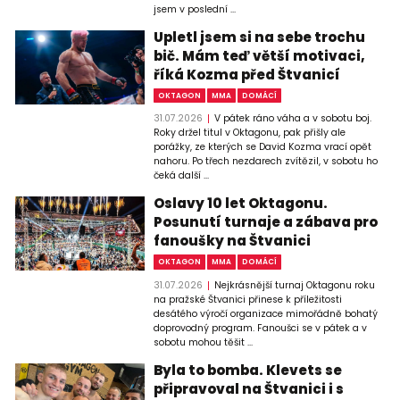
jsem v poslední ...
Upletl jsem si na sebe trochu
bič. Mám teď větší motivaci,
říká Kozma před Štvanicí
OKTAGON
MMA
DOMÁCÍ
31.07.2026
V pátek ráno váha a v sobotu boj.
Roky držel titul v Oktagonu, pak přišly ale
porážky, ze kterých se David Kozma vrací opět
nahoru. Po třech nezdarech zvítězil, v sobotu ho
čeká další ...
Oslavy 10 let Oktagonu.
Posunutí turnaje a zábava pro
fanoušky na Štvanici
OKTAGON
MMA
DOMÁCÍ
31.07.2026
Nejkrásnější turnaj Oktagonu roku
na pražské Štvanici přinese k příležitosti
desátého výročí organizace mimořádně bohatý
doprovodný program. Fanoušci se v pátek a v
sobotu mohou těšit ...
Byla to bomba. Klevets se
připravoval na Štvanici i s