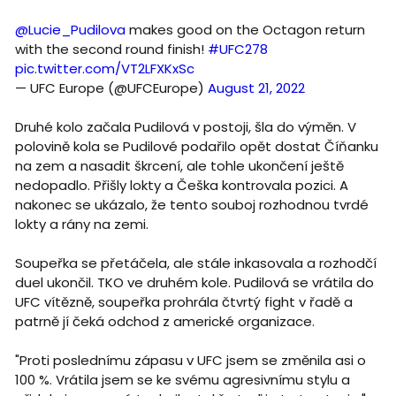
@Lucie_Pudilova
makes good on the Octagon return
with the second round finish!
#UFC278
pic.twitter.com/VT2LFXKxSc
— UFC Europe (@UFCEurope)
August 21, 2022
Druhé kolo začala Pudilová v postoji, šla do výměn. V
polovině kola se Pudilové podařilo opět dostat Číňanku
na zem a nasadit škrcení, ale tohle ukončení ještě
nedopadlo. Přišly lokty a Češka kontrovala pozici. A
nakonec se ukázalo, že tento souboj rozhodnou tvrdé
lokty a rány na zemi.
Soupeřka se přetáčela, ale stále inkasovala a rozhodčí
duel ukončil. TKO ve druhém kole. Pudilová se vrátila do
UFC vítězně, soupeřka prohrála čtvrtý fight v řadě a
patrně jí čeká odchod z americké organizace.
"Proti poslednímu zápasu v UFC jsem se změnila asi o
100 %. Vrátila jsem se ke svému agresivnímu stylu a