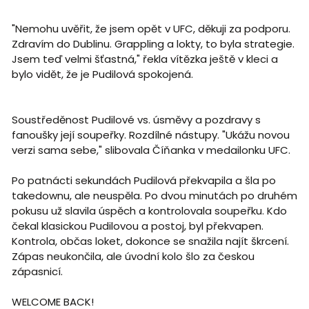
"Nemohu uvěřit, že jsem opět v UFC, děkuji za podporu.
Zdravím do Dublinu. Grappling a lokty, to byla strategie.
Jsem teď velmi šťastná," řekla vítězka ještě v kleci a
bylo vidět, že je Pudilová spokojená.
Soustředěnost Pudilové vs. úsměvy a pozdravy s
fanoušky její soupeřky. Rozdílné nástupy. "Ukážu novou
verzi sama sebe," slibovala Číňanka v medailonku UFC.
Po patnácti sekundách Pudilová překvapila a šla po
takedownu, ale neuspěla. Po dvou minutách po druhém
pokusu už slavila úspěch a kontrolovala soupeřku. Kdo
čekal klasickou Pudilovou a postoj, byl překvapen.
Kontrola, občas loket, dokonce se snažila najít škrcení.
Zápas neukončila, ale úvodní kolo šlo za českou
zápasnicí.
WELCOME BACK!