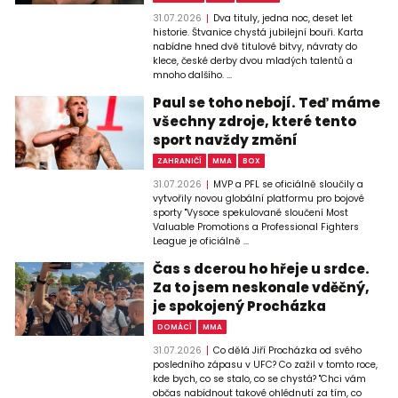
31.07.2026
Dva tituly, jedna noc, deset let
historie. Štvanice chystá jubilejní bouři. Karta
nabídne hned dvě titulové bitvy, návraty do
klece, české derby dvou mladých talentů a
mnoho dalšího. ...
Paul se toho nebojí. Teď máme
všechny zdroje, které tento
sport navždy změní
ZAHRANIČÍ
MMA
BOX
31.07.2026
MVP a PFL se oficiálně sloučily a
vytvořily novou globální platformu pro bojové
sporty "Vysoce spekulované sloučení Most
Valuable Promotions a Professional Fighters
League je oficiálně ...
Čas s dcerou ho hřeje u srdce.
Za to jsem neskonale vděčný,
je spokojený Procházka
DOMÁCÍ
MMA
31.07.2026
Co dělá Jiří Procházka od svého
posledního zápasu v UFC? Co zažil v tomto roce,
kde bych, co se stalo, co se chystá? "Chci vám
občas nabídnout takové ohlédnutí za tím, co