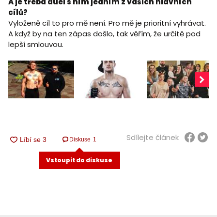
A je třeba duel s ním jedním z vašich hlavních
cílů?
Vyloženě cíl to pro mě není. Pro mě je prioritní vyhrávat.
A když by na ten zápas došlo, tak věřím, že určitě pod
lepší smlouvou.
Sdílejte článek
Diskuse
1
Vstoupit do diskuse