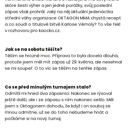
skóre šesti výher a jen jedné porážky, svůj poslední
zápas však prohrál. Jaký na něj aktuální jedenáctka
střední váhy organizace OKTAGON MMA chystá recept
a co soudí o titulové bitvě Karlose Vémoly? To vše řekl
v rozhovoru pro kaocko.cz.
Jak se na sobotu těšíte?
Těším se hrozně moc. Příprava to byla docela dlouhá,
protože jsem měl mít zápas už 29. května, ale nesehnal
se mi soupeř. O to víc se těším na tenhle zápas.
Co se před minulým turnajem stalo?
Odmítli mi hned dva zápasníci. Nakonec se rýsoval
ještě další, ale i ze zápasu s ním nakonec sešlo. Měl
jsem s Oktagonem dohodu, že když i on souboj se
mnou odmítne, už se do toho nebudeme hnát a
počkáme si na nový turnaj.