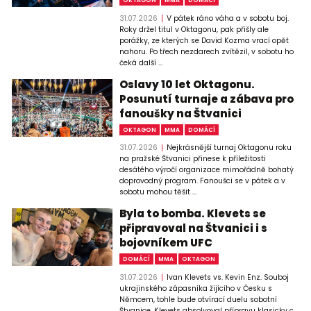
31.07.2026
V pátek ráno váha a v sobotu boj.
Roky držel titul v Oktagonu, pak přišly ale
porážky, ze kterých se David Kozma vrací opět
nahoru. Po třech nezdarech zvítězil, v sobotu ho
čeká další ...
Oslavy 10 let Oktagonu.
Posunutí turnaje a zábava pro
fanoušky na Štvanici
OKTAGON
MMA
DOMÁCÍ
31.07.2026
Nejkrásnější turnaj Oktagonu roku
na pražské Štvanici přinese k příležitosti
desátého výročí organizace mimořádně bohatý
doprovodný program. Fanoušci se v pátek a v
sobotu mohou těšit ...
Byla to bomba. Klevets se
připravoval na Štvanici i s
bojovníkem UFC
DOMÁCÍ
MMA
OKTAGON
31.07.2026
Ivan Klevets vs. Kevin Enz. Souboj
ukrajinského zápasníka žijícího v Česku s
Němcem, tohle bude otvírací duelu sobotní
Štvanice. Klevets absolvoval přípravu klasicky c