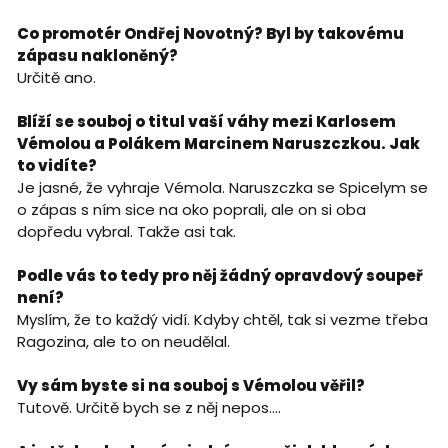
Co promotér Ondřej Novotný? Byl by takovému
zápasu nakloněný?
Určitě ano.
Blíží se souboj o titul vaší váhy mezi Karlosem
Vémolou a Polákem Marcinem Naruszczkou. Jak
to vidíte?
Je jasné, že vyhraje Vémola. Naruszczka se Spicelym se
o zápas s ním sice na oko poprali, ale on si oba
dopředu vybral. Takže asi tak.
Podle vás to tedy pro něj žádný opravdový soupeř
není?
Myslím, že to každý vidí. Kdyby chtěl, tak si vezme třeba
Ragozina, ale to on neudělal.
Vy sám byste si na souboj s Vémolou věřil?
Tutově. Určitě bych se z něj nepos....