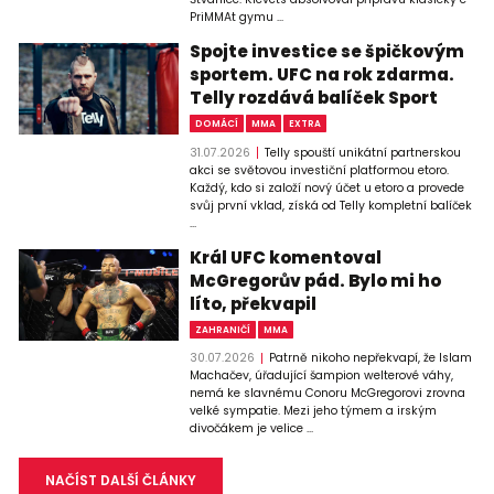
PriMMAt gymu ...
Spojte investice se špičkovým
sportem. UFC na rok zdarma.
Telly rozdává balíček Sport
DOMÁCÍ
MMA
EXTRA
31.07.2026
Telly spouští unikátní partnerskou
akci se světovou investiční platformou etoro.
Každý, kdo si založí nový účet u etoro a provede
svůj první vklad, získá od Telly kompletní balíček
...
Král UFC komentoval
McGregorův pád. Bylo mi ho
líto, překvapil
ZAHRANIČÍ
MMA
30.07.2026
Patrně nikoho nepřekvapí, že Islam
Machačev, úřadující šampion welterové váhy,
nemá ke slavnému Conoru McGregorovi zrovna
velké sympatie. Mezi jeho týmem a irským
divočákem je velice ...
NAČÍST DALŠÍ ČLÁNKY