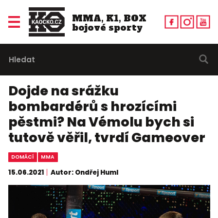
MMA, K1, BOX
bojové sporty
Dojde na srážku
bombardérů s hrozícími
pěstmi? Na Vémolu bych si
tutově věřil, tvrdí Gameover
DOMÁCÍ
MMA
15.06.2021
Autor: Ondřej Huml