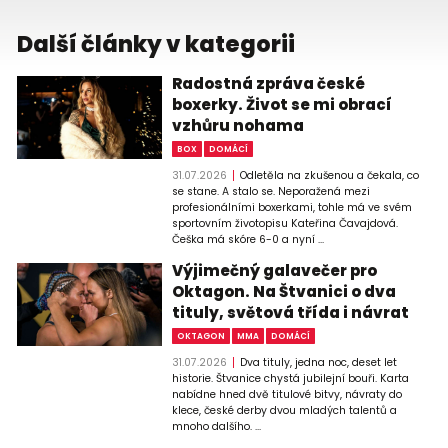
Další články v kategorii
Radostná zpráva české
boxerky. Život se mi obrací
vzhůru nohama
BOX
DOMÁCÍ
31.07.2026
Odletěla na zkušenou a čekala, co
se stane. A stalo se. Neporažená mezi
profesionálními boxerkami, tohle má ve svém
sportovním životopisu Kateřina Čavajdová.
Češka má skóre 6-0 a nyní ...
Výjimečný galavečer pro
Oktagon. Na Štvanici o dva
tituly, světová třída i návrat
OKTAGON
MMA
DOMÁCÍ
31.07.2026
Dva tituly, jedna noc, deset let
historie. Štvanice chystá jubilejní bouři. Karta
nabídne hned dvě titulové bitvy, návraty do
klece, české derby dvou mladých talentů a
mnoho dalšího. ...