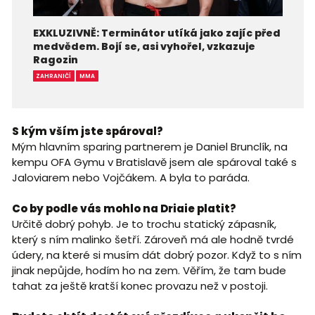
EXKLUZIVNĚ: Terminátor utíká jako zajíc před
medvědem. Bojí se, asi vyhořel, vzkazuje
Ragozin
ZAHRANIČÍ
MMA
S kým vším jste spároval?
Mým hlavním sparing partnerem je Daniel Brunclík, na
kempu OFA Gymu v Bratislavě jsem ale spároval také s
Jaloviarem nebo Vojčákem. A byla to paráda.
Co by podle vás mohlo na Driaie platit?
Určitě dobrý pohyb. Je to trochu statický zápasník,
který s ním malinko šetří. Zároveň má ale hodně tvrdé
údery, na které si musím dát dobrý pozor. Když to s ním
jinak nepůjde, hodím ho na zem. Věřím, že tam bude
tahat za ještě kratší konec provazu než v postoji.