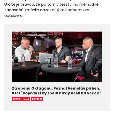
Určitě je pravda, že po tom vítězství na mě hodně
zápasníků změnilo názor a už mě neberou za
outsidera.
Za oponu Oktagonu. Poznal Vémolův příběh.
Kteří bojovníci by spolu nikdy nešli na večeři?
EXTRA
MMA
DOMÁCÍ