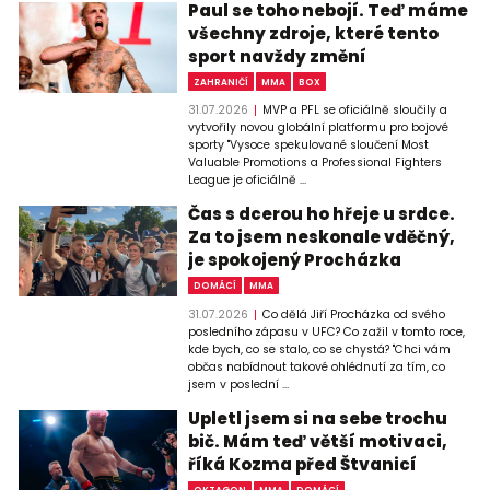
Paul se toho nebojí. Teď máme
všechny zdroje, které tento
sport navždy změní
ZAHRANIČÍ
MMA
BOX
31.07.2026
MVP a PFL se oficiálně sloučily a
vytvořily novou globální platformu pro bojové
sporty "Vysoce spekulované sloučení Most
Valuable Promotions a Professional Fighters
League je oficiálně ...
Čas s dcerou ho hřeje u srdce.
Za to jsem neskonale vděčný,
je spokojený Procházka
DOMÁCÍ
MMA
31.07.2026
Co dělá Jiří Procházka od svého
posledního zápasu v UFC? Co zažil v tomto roce,
kde bych, co se stalo, co se chystá? "Chci vám
občas nabídnout takové ohlédnutí za tím, co
jsem v poslední ...
Upletl jsem si na sebe trochu
bič. Mám teď větší motivaci,
říká Kozma před Štvanicí
OKTAGON
MMA
DOMÁCÍ