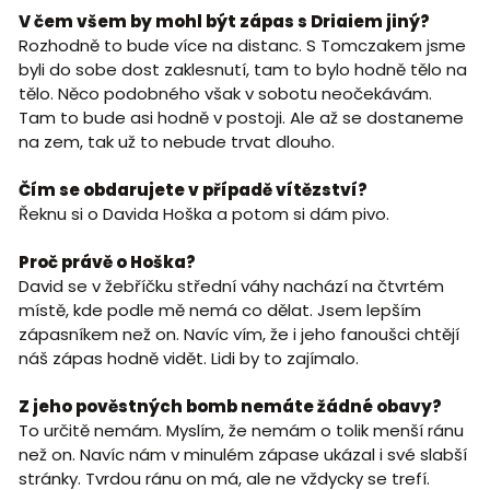
V čem všem by mohl být zápas s Driaiem jiný?
Rozhodně to bude více na distanc. S Tomczakem jsme
byli do sobe dost zaklesnutí, tam to bylo hodně tělo na
tělo. Něco podobného však v sobotu neočekávám.
Tam to bude asi hodně v postoji. Ale až se dostaneme
na zem, tak už to nebude trvat dlouho.
Čím se obdarujete v případě vítězství?
Řeknu si o Davida Hoška a potom si dám pivo.
Proč právě o Hoška?
David se v žebříčku střední váhy nachází na čtvrtém
místě, kde podle mě nemá co dělat. Jsem lepším
zápasníkem než on. Navíc vím, že i jeho fanoušci chtějí
náš zápas hodně vidět. Lidi by to zajímalo.
Z jeho pověstných bomb nemáte žádné obavy?
To určitě nemám. Myslím, že nemám o tolik menší ránu
než on. Navíc nám v minulém zápase ukázal i své slabší
stránky. Tvrdou ránu on má, ale ne vždycky se trefí.