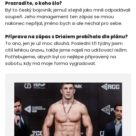
Prozradíte, o koho šlo?
Byl to český bojovník, jemuž stejně jako mně odpadávali
soupeři. Jeho management ten zápas se mnou
nakonec nepřijal, jméno bych si ale nechal pro sebe.
Příprava na zápas s Driaiem probíhala dle plánu?
To ano, jen je už moc dlouhá. Poslední tři týdny jsem
cítil lehkou únavu, takže jsme najeli na udržovací režim.
Potřebujeme, abych byl co nejlépe připravený na
sobotu, kdy má moje forma vygradovat.