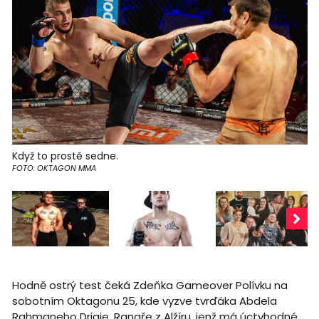
Když to prostě sedne.
FOTO: OKTAGON MMA
Hodně ostrý test čeká Zdeňka Gameover Polívku na
sobotním Oktagonu 25, kde vyzve tvrďáka Abdela
Rahmaneho Driaie. Ranaře z Alžíru, jenž má úctyhodné