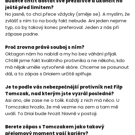
Budete chtít dostát své přezdívce a ukončit ho
ještě před limitem?
No jasně, to chci přece vždycky (směje se). A myslím, že
zvlášť s ním to na body fakt nebude. Ani jeden nejsme
typ, co by takový konec preferoval. Jeden z nás při
zápase padne.
Proč zrovna právě souboj s ním?
Oktagon nám ho nabídl a my ho bez váhání přijali.
Chtěli jsme fakt kvalitního protivníka a ne někoho, kdo
má nějak uměle vytvořené skóre. Chceme se posunout
dál, a to zápas s Driaiem určitě splňuje.
Je to podle vás nebezpečnější protivník než Filp
Tomczak, nad kterým jste vyzrál posledně?
Asi ano, ale zase ne o tolik. Každý z nich má něco. U
Tomczaka hrozilo, že mě vezme na zem a tam mě
uválí. To Driai bude hrozit hlavně v postoji.
Berete zápas s Tomczakem jako takový
přelomový moment vaší kariéry?