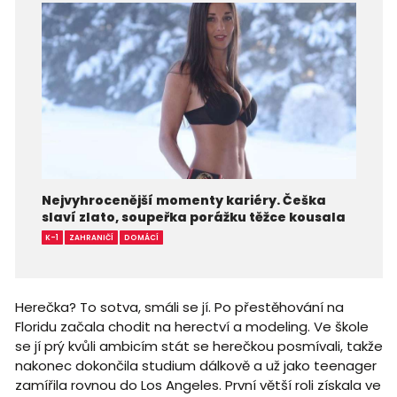
Nejvyhrocenější momenty kariéry. Češka
slaví zlato, soupeřka porážku těžce kousala
K-1
ZAHRANIČÍ
DOMÁCÍ
Herečka? To sotva, smáli se jí. Po přestěhování na
Floridu začala chodit na herectví a modeling. Ve škole
se jí prý kvůli ambicím stát se herečkou posmívali, takže
nakonec dokončila studium dálkově a už jako teenager
zamířila rovnou do Los Angeles. První větší roli získala ve