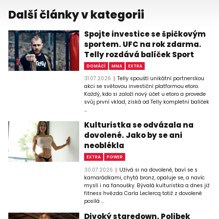
Další články v kategorii
Spojte investice se špičkovým
sportem. UFC na rok zdarma.
Telly rozdává balíček Sport
DOMÁCÍ
MMA
EXTRA
31.07.2026
Telly spouští unikátní partnerskou
akci se světovou investiční platformou etoro.
Každý, kdo si založí nový účet u etoro a provede
svůj první vklad, získá od Telly kompletní balíček
...
Kulturistka se odvázala na
dovolené. Jako by se ani
neoblékla
EXTRA
POWER
30.07.2026
Užívá si na dovolené, baví se s
kamarádkami, chytá bronz, opaluje se, a navíc
myslí i na fanoušky. Bývalá kulturistka a dnes již
fitness hvězda Carla Leclercq totiž z dovolené
posílá ...
Divoký staredown. Polibek