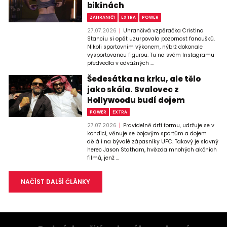
bikinách
ZAHRANIČÍ
EXTRA
POWER
27.07.2026
Uhrančivá vzpěračka Cristina
Stanciu si opět uzurpovala pozornost fanoušků.
Nikoli sportovním výkonem, nýbrž dokonale
vysportovanou figurou. Tu na svém Instagramu
předvedla v odvážných ...
Šedesátka na krku, ale tělo
jako skála. Svalovec z
Hollywoodu budí dojem
POWER
EXTRA
27.07.2026
Pravidelně drtí formu, udržuje se v
kondici, věnuje se bojovým sportům a dojem
dělá i na bývalé zápasníky UFC. Takový je slavný
herec Jason Statham, hvězda mnohých akčních
filmů, jenž ...
NAČÍST DALŠÍ ČLÁNKY