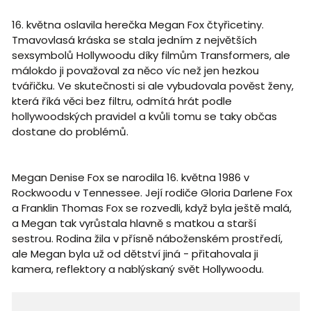
16. května oslavila herečka Megan Fox čtyřicetiny.
Tmavovlasá kráska se stala jedním z největších
sexsymbolů Hollywoodu díky filmům Transformers, ale
málokdo ji považoval za něco víc než jen hezkou
tvářičku. Ve skutečnosti si ale vybudovala pověst ženy,
která říká věci bez filtru, odmítá hrát podle
hollywoodských pravidel a kvůli tomu se taky občas
dostane do problémů.
Megan Denise Fox se narodila 16. května 1986 v
Rockwoodu v Tennessee. Její rodiče Gloria Darlene Fox
a Franklin Thomas Fox se rozvedli, když byla ještě malá,
a Megan tak vyrůstala hlavně s matkou a starší
sestrou. Rodina žila v přísně náboženském prostředí,
ale Megan byla už od dětství jiná - přitahovala ji
kamera, reflektory a nablýskaný svět Hollywoodu.