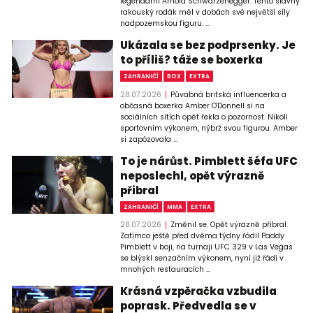
legendární Arnold Schwarzenegger. Tento slavný
rakouský rodák měl v dobách své největší síly
nadpozemskou figuru. ...
Ukázala se bez podprsenky. Je
to příliš? táže se boxerka
ZAHRANIČÍ
BOX
EXTRA
28.07.2026
Půvabná britská influencerka a
občasná boxerka Amber O'Donnell si na
sociálních sítích opět řekla o pozornost. Nikoli
sportovním výkonem, nýbrž svou figurou. Amber
si zapózovala ...
To je nárůst. Pimblett šéfa UFC
neposlechl, opět výrazně
přibral
ZAHRANIČÍ
MMA
EXTRA
28.07.2026
Změnil se. Opět výrazně přibral.
Zatímco ještě před dvěma týdny řádil Paddy
Pimblett v boji, na turnaji UFC 329 v Las Vegas
se blýskl senzačním výkonem, nyní již řádí v
mnohých restauracích ...
Krásná vzpěračka vzbudila
poprask. Předvedla se v