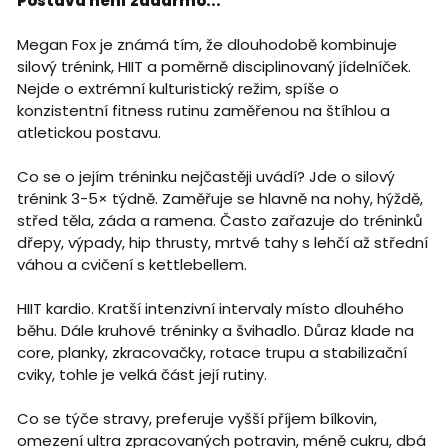
Postava není zadarmo...
Megan Fox je známá tím, že dlouhodobě kombinuje
silový trénink, HIIT a poměrně disciplinovaný jídelníček.
Nejde o extrémní kulturistický režim, spíše o
konzistentní fitness rutinu zaměřenou na štíhlou a
atletickou postavu.
Co se o jejím tréninku nejčastěji uvádí? Jde o silový
trénink 3-5× týdně. Zaměřuje se hlavně na nohy, hýždě,
střed těla, záda a ramena. Často zařazuje do tréninků
dřepy, výpady, hip thrusty, mrtvé tahy s lehčí až střední
váhou a cvičení s kettlebellem.
HIIT kardio. Kratší intenzivní intervaly místo dlouhého
běhu. Dále kruhové tréninky a švihadlo. Důraz klade na
core, planky, zkracovačky, rotace trupu a stabilizační
cviky, tohle je velká část její rutiny.
Co se týče stravy, preferuje vyšší příjem bílkovin,
omezení ultra zpracovaných potravin, méně cukru, dbá