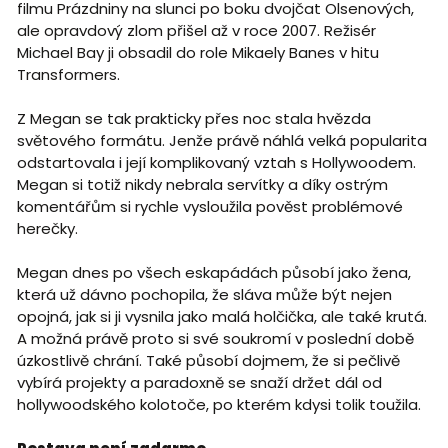
filmu Prázdniny na slunci po boku dvojčat Olsenových,
ale opravdový zlom přišel až v roce 2007. Režisér
Michael Bay ji obsadil do role Mikaely Banes v hitu
Transformers.
Z Megan se tak prakticky přes noc stala hvězda
světového formátu. Jenže právě náhlá velká popularita
odstartovala i její komplikovaný vztah s Hollywoodem.
Megan si totiž nikdy nebrala servítky a díky ostrým
komentářům si rychle vysloužila pověst problémové
herečky.
Megan dnes po všech eskapádách působí jako žena,
která už dávno pochopila, že sláva může být nejen
opojná, jak si ji vysnila jako malá holčička, ale také krutá.
A možná právě proto si své soukromí v poslední době
úzkostlivě chrání. Také působí dojmem, že si pečlivě
vybírá projekty a paradoxně se snaží držet dál od
hollywoodského kolotoče, po kterém kdysi tolik toužila.