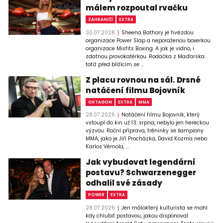
málem rozpoutal rvačku
ZAHRANIČÍ
EXTRA
30.07.2026
Sheena Bathory je hvězdou
organizace Power Slap a neporaženou boxerkou
organizace Misfits Boxing. A jak je vidno, i
zdatnou provokatérkou. Rodačka z Maďarska
totiž před blížícím se ...
Z placu rovnou na sál. Drsné
natáčení filmu Bojovník
OKTAGON
EXTRA
MMA
28.07.2026
Natáčení filmu Bojovník, který
vstoupí do kin už 13. srpna, nebylo jen hereckou
výzvou. Roční příprava, tréninky se šampiony
MMA, jako je Jiří Procházka, David Kozma nebo
Karlos Vémola, ...
Jak vybudovat legendární
postavu? Schwarzenegger
odhalil své zásady
POWER
EXTRA
28.07.2026
Jen málokterý kulturista se mohl
kdy chlubit postavou, jakou disponoval