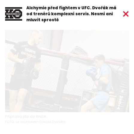
Alchymie před fightem v UFC. Dvořák má
od trenérů komplexní servis. Nesmí ani
mluvit sprostě
Příprava jde do finiše...
FOTO: se souhlasem Davida Dvořáka