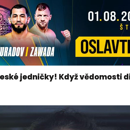
 české jedničky! Když vědomosti 