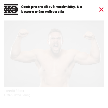
Čech prozradil své maximálky. Na
boxera mám velkou sílu
Tomáš Šálek.
FOTO: Patron Boxing