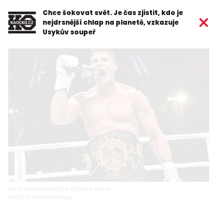
Chce šokovat svět. Je čas zjistit, kdo je
nejdrsnější chlap na planetě, vzkazuje
Usykův soupeř
Rico Verhoeven po výhře v Glory.
FOTO: GLORY Kickboxing