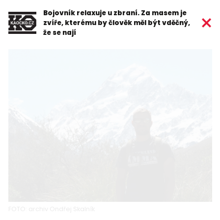
Bojovník relaxuje u zbraní. Za masem je
zvíře, kterému by člověk měl být vděčný,
že se nají
FOTO: archiv Ondřej Skalník