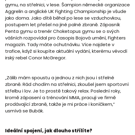
gymu, na střelnici, v lese. Šampion německé organizace
Aggrelin a anglické UK Fighting Championship je všude
jako doma. Jako dítě běhal po lese se vzduchovkou,
postupem let přešel na jiné palné zbraně. Zápasník
Penta gymu a trenér Choketopus gymu se o svých
vášních rozpovídal pro časopis Bojová umění, Fighters
magazín. Tady máte ochutnávku. Více najdete v
trafice, když si koupíte aktuální vydání, kterému vévodí
irský rebel Conor McGregor.
„Zálib mám spoustu a jednou z nich jsou i střelné
zbraně. Rád chodím na střelnici, zkoušel jsem sportovní
střelbu i lov. Je to prostě takový relax. Poslední roky,
kromě zápasení a trénování MMA, pracuji ve firmě
prodávající zbraně, takže je mi práce i koníčkem,“
usmívá se Bubák.
Ideální spojení, jak dlouho střílíte?