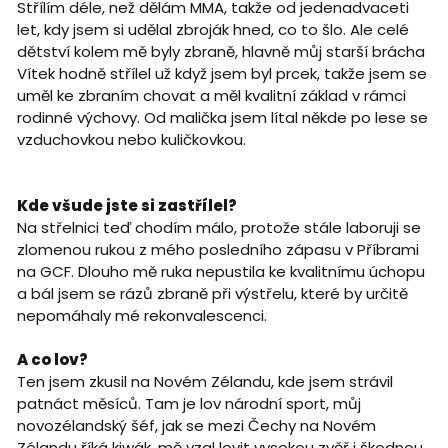
Střílím déle, než dělám MMA, takže od jedenadvaceti
let, kdy jsem si udělal zbroják hned, co to šlo. Ale celé
dětství kolem mě byly zbraně, hlavně můj starší brácha
Vítek hodně střílel už když jsem byl prcek, takže jsem se
uměl ke zbraním chovat a měl kvalitní základ v rámci
rodinné výchovy. Od malička jsem lítal někde po lese se
vzduchovkou nebo kuličkovkou.
Kde všude jste si zastřílel?
Na střelnici teď chodím málo, protože stále laboruji se
zlomenou rukou z mého posledního zápasu v Příbrami
na GCF. Dlouho mě ruka nepustila ke kvalitnímu úchopu
a bál jsem se rázů zbraně při výstřelu, které by určitě
nepomáhaly mé rekonvalescenci.
A co lov?
Ten jsem zkusil na Novém Zélandu, kde jsem strávil
patnáct měsíců. Tam je lov národní sport, můj
novozélandský šéf, jak se mezi Čechy na Novém
Zélandu říká kiwák, mě vzal lovit vysokou zvěř i škodnou.