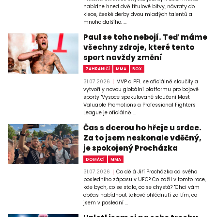
nabídne hned dvě titulové bitvy, návraty do
klece, české derby dvou mladých talentů a
mnoho dalšího. ...
Paul se toho nebojí. Teď máme
všechny zdroje, které tento
sport navždy změní
ZAHRANIČÍ
MMA
BOX
31.07.2026
MVP a PFL se oficiálně sloučily a
vytvořily novou globální platformu pro bojové
sporty "Vysoce spekulované sloučení Most
Valuable Promotions a Professional Fighters
League je oficiálně ...
Čas s dcerou ho hřeje u srdce.
Za to jsem neskonale vděčný,
je spokojený Procházka
DOMÁCÍ
MMA
31.07.2026
Co dělá Jiří Procházka od svého
posledního zápasu v UFC? Co zažil v tomto roce,
kde bych, co se stalo, co se chystá? "Chci vám
občas nabídnout takové ohlédnutí za tím, co
jsem v poslední ...