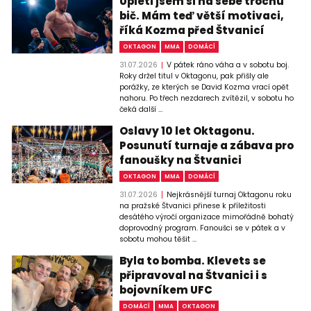
Upletl jsem si na sebe trochu
bič. Mám teď větší motivaci,
říká Kozma před Štvanicí
OKTAGON
MMA
DOMÁCÍ
31.07.2026
V pátek ráno váha a v sobotu boj.
Roky držel titul v Oktagonu, pak přišly ale
porážky, ze kterých se David Kozma vrací opět
nahoru. Po třech nezdarech zvítězil, v sobotu ho
čeká další ...
Oslavy 10 let Oktagonu.
Posunutí turnaje a zábava pro
fanoušky na Štvanici
OKTAGON
MMA
DOMÁCÍ
31.07.2026
Nejkrásnější turnaj Oktagonu roku
na pražské Štvanici přinese k příležitosti
desátého výročí organizace mimořádně bohatý
doprovodný program. Fanoušci se v pátek a v
sobotu mohou těšit ...
Byla to bomba. Klevets se
připravoval na Štvanici i s
bojovníkem UFC
DOMÁCÍ
MMA
OKTAGON