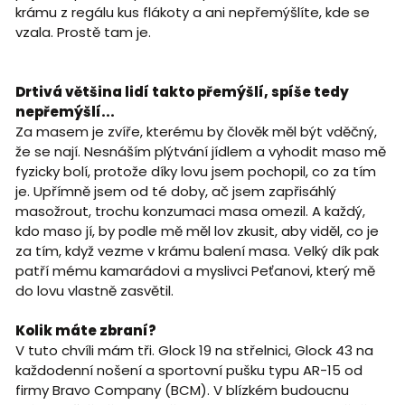
krámu z regálu kus flákoty a ani nepřemýšlíte, kde se
vzala. Prostě tam je.
Drtivá většina lidí takto přemýšlí, spíše tedy
nepřemýšlí...
Za masem je zvíře, kterému by člověk měl být vděčný,
že se nají. Nesnáším plýtvání jídlem a vyhodit maso mě
fyzicky bolí, protože díky lovu jsem pochopil, co za tím
je. Upřímně jsem od té doby, ač jsem zapřisáhlý
masožrout, trochu konzumaci masa omezil. A každý,
kdo maso jí, by podle mě měl lov zkusit, aby viděl, co je
za tím, když vezme v krámu balení masa. Velký dík pak
patří mému kamarádovi a myslivci Peťanovi, který mě
do lovu vlastně zasvětil.
Kolik máte zbraní?
V tuto chvíli mám tři. Glock 19 na střelnici, Glock 43 na
každodenní nošení a sportovní pušku typu AR-15 od
firmy Bravo Company (BCM). V blízkém budoucnu