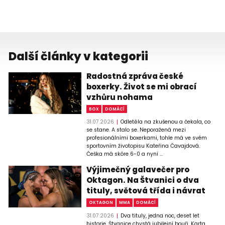
Další články v kategorii
Radostná zpráva české
boxerky. Život se mi obrací
vzhůru nohama
BOX
DOMÁCÍ
31.07.2026
Odletěla na zkušenou a čekala, co
se stane. A stalo se. Neporažená mezi
profesionálními boxerkami, tohle má ve svém
sportovním životopisu Kateřina Čavajdová.
Češka má skóre 6-0 a nyní ...
Výjimečný galavečer pro
Oktagon. Na Štvanici o dva
tituly, světová třída i návrat
OKTAGON
MMA
DOMÁCÍ
31.07.2026
Dva tituly, jedna noc, deset let
historie. Štvanice chystá jubilejní bouři. Karta