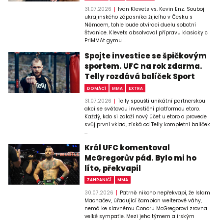
31.07.2026
Ivan Klevets vs. Kevin Enz. Souboj
ukrajinského zápasníka žijícího v Česku s
Němcem, tohle bude otvírací duelu sobotní
Štvanice. Klevets absolvoval přípravu klasicky c
PriMMAt gymu ...
Spojte investice se špičkovým
sportem. UFC na rok zdarma.
Telly rozdává balíček Sport
DOMÁCÍ
MMA
EXTRA
31.07.2026
Telly spouští unikátní partnerskou
akci se světovou investiční platformou etoro.
Každý, kdo si založí nový účet u etoro a provede
svůj první vklad, získá od Telly kompletní balíček
...
Král UFC komentoval
McGregorův pád. Bylo mi ho
líto, překvapil
ZAHRANIČÍ
MMA
30.07.2026
Patrně nikoho nepřekvapí, že Islam
Machačev, úřadující šampion welterové váhy,
nemá ke slavnému Conoru McGregorovi zrovna
velké sympatie. Mezi jeho týmem a irským