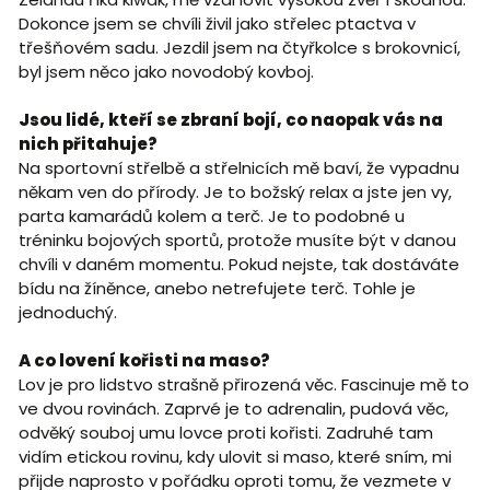
Dokonce jsem se chvíli živil jako střelec ptactva v
třešňovém sadu. Jezdil jsem na čtyřkolce s brokovnicí,
byl jsem něco jako novodobý kovboj.
Jsou lidé, kteří se zbraní bojí, co naopak vás na
nich přitahuje?
Na sportovní střelbě a střelnicích mě baví, že vypadnu
někam ven do přírody. Je to božský relax a jste jen vy,
parta kamarádů kolem a terč. Je to podobné u
tréninku bojových sportů, protože musíte být v danou
chvíli v daném momentu. Pokud nejste, tak dostáváte
bídu na žíněnce, anebo netrefujete terč. Tohle je
jednoduchý.
A co lovení kořisti na maso?
Lov je pro lidstvo strašně přirozená věc. Fascinuje mě to
ve dvou rovinách. Zaprvé je to adrenalin, pudová věc,
odvěký souboj umu lovce proti kořisti. Zadruhé tam
vidím etickou rovinu, kdy ulovit si maso, které sním, mi
přijde naprosto v pořádku oproti tomu, že vezmete v