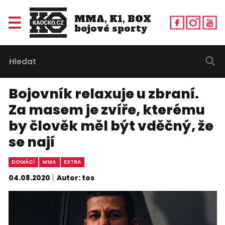
MMA, K1, BOX
bojové sporty
Bojovník relaxuje u zbraní.
Za masem je zvíře, kterému
by člověk měl být vděčný, že
se nají
DOMÁCÍ
MMA
EXTRA
04.08.2020
Autor: tos