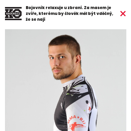
Bojovník relaxuje u zbraní. Za masem je
zvíře, kterému by člověk měl být vděčný,
že se nají