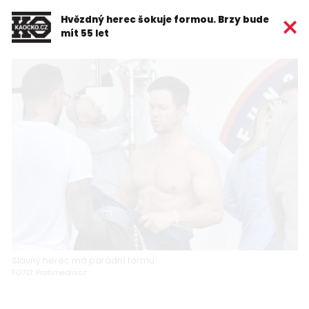
Hvězdný herec šokuje formou. Brzy bude
mít 55 let
Slavný herec má parádní formu.
FOTO: Profimedia.cz