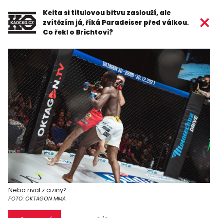
Keita si titulovou bitvu zaslouží, ale
zvítězím já, říká Paradeiser před válkou.
Co řekl o Brichtovi?
Nebo rival z ciziny?
FOTO: OKTAGON MMA