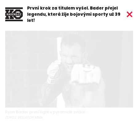
První krok za titulem vyšel. Bader přejel
legendu, která žije bojovými sporty už 39
let!
Ryan Bader první fight v pyramidě zvládl...
ZDROJ: BELLATOR MMA