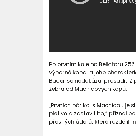
Po prvním kole na Bellatoru 256
výborně kopal a jeho charakteris
Bader se nedokázal prosadit. Z
žebra od Machidových kopů.
„Prvních pár kol s Machidou je s
pletivo a zastavit ho,“ přiznal p
přesných úderů, které rozdělil me