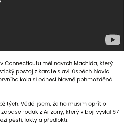
 v Connecticutu měl navrch Machida, který
tický postoj z karate slavil úspěch. Navíc
 prvního kola si odnesl hlavně pohmožděná
ložitých. Věděl jsem, že ho musím opřít o
o zápase rodák z Arizony, který v boji vyslal 67
zi pěsti, lokty a předloktí.