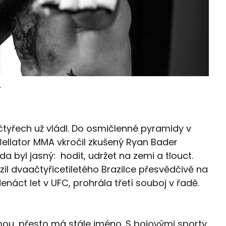
.
h čtyřech už vládl. Do osmičlenné pyramidy v
Bellator MMA vkročil zkušený Ryan Bader
 byl jasný: hodit, udržet na zemi a tlouct.
il dvaačtyřicetiletého Brazilce přesvědčivě na
denáct let v UFC, prohrála třetí souboj v řadě.
bou, přesto má stále jméno. S bojovými sporty