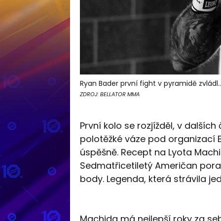
Ryan Bader první fight v pyramidě zvládl..
ZDROJ: BELLATOR MMA
První kolo se rozjížděl, v dalšíc
polotěžké váze pod organizací 
úspěšně. Recept na Lyota Machida
Sedmatřicetiletý Američan poraz
body. Legenda, která strávila je
Machida má nejlepší roky za se