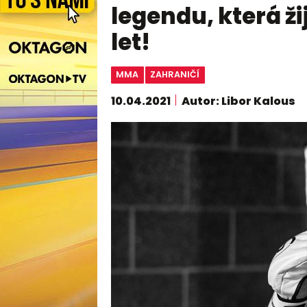
legendu, která ži
let!
MMA
ZAHRANIČÍ
10.04.2021
Autor: Libor Kalous