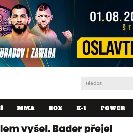
X
Í
MMA
BOX
K-1
POWER
ulem vyšel. Bader přejel