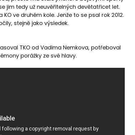
se jim tedy už neuvěřitelných devětatřicet let.
 KO ve druhém kole. Jenže to se psal rok 2012.
čily, stejně jako výsledek.
nkasoval TKO od Vadima Nemkova, potřeboval
 démony porážky ze své hlavy.