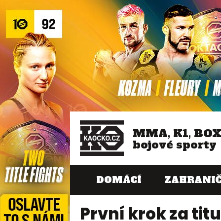
MMA, K1, BO
bojové sporty
DOMÁCÍ
ZAHRANIČ
První krok za tit