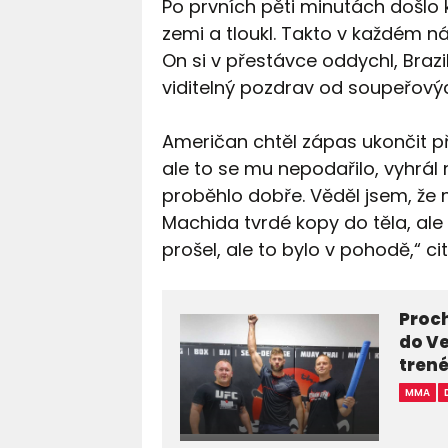
Po prvních pěti minutách došlo k 
zemi a tloukl. Takto v každém ná
On si v přestávce oddychl, Braz
viditelný pozdrav od soupeřovýc
Američan chtěl zápas ukončit pře
ale to se mu nepodařilo, vyhrá
proběhlo dobře. Věděl jsem, že 
Machida tvrdé kopy do těla, ale m
prošel, ale to bylo v pohodě,“ c
Proch
do Ve
trené
MMA