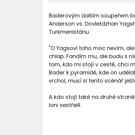
Baderovým dalším soupeřem bud
Anderson vs. Dovletdzhan Yagsh
Turkmenistánu.
"O Yagsovi toho moc nevím, al
chlap. Fandím mu, ale budu s ním
tom, kdo mi stojí v cestě, chci m
Bader k pyramidě, kde on udělal
vrchol, musí si tento scénář je
A kdo stojí také na druhé stran
loni sestřelil.