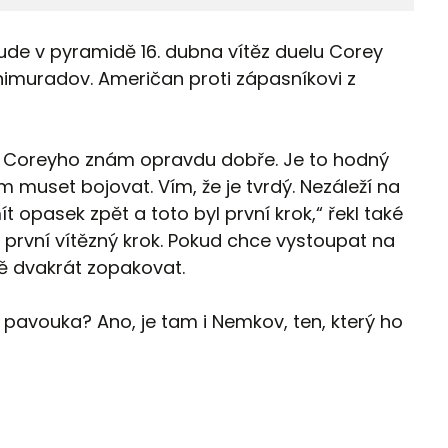
e v pyramidě 16. dubna vítěz duelu Corey
imuradov. Američan proti zápasníkovi z
e Coreyho znám opravdu dobře. Je to hodný
 muset bojovat. Vím, že je tvrdý. Nezáleží na
ít opasek zpět a toto byl první krok,“ řekl také
 první vítězný krok. Pokud chce vystoupat na
ště dvakrát zopakovat.
ě pavouka? Ano, je tam i Nemkov, ten, který ho