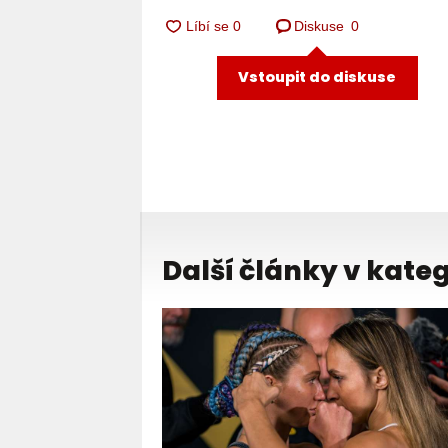
Diskuse
0
Vstoupit do diskuse
Další články v kateg