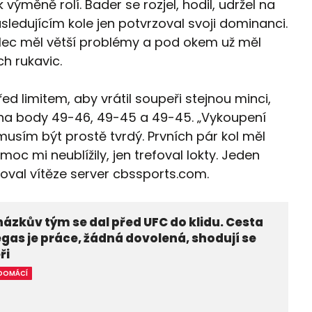
výměně rolí. Bader se rozjel, hodil, udržel na
sledujícím kole jen potvrzoval svoji dominanci.
ilec měl větší problémy a pod okem už měl
h rukavic.
d limitem, aby vrátil soupeři stejnou minci,
l na body 49-46, 49-45 a 49-45. „Vykoupení
musím být prostě tvrdý. Prvních pár kol měl
oc mi neublížily, jen trefoval lokty. Jeden
itoval vítěze server cbssports.com.
ázkův tým se dal před UFC do klidu. Cesta
gas je práce, žádná dovolená, shodují se
ři
DOMÁCÍ