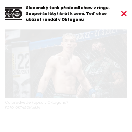
Slovenský tank předvedl show v ringu.
Soupeř šel čtyřikrát k zemi. Teď chce
ukázat randál v Oktagonu
Co předvede Fapšo v Oktagonu?
FOTO: OKTAGON MMA