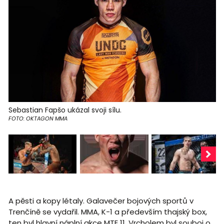
Sebastian Fapšo ukázal svoji sílu.
FOTO: OKTAGON MMA
A pěsti a kopy létaly. Galavečer bojových sportů v
Trenčíně se vydařil. MMA, K-1 a především thajský box,
ten byl hlavní náplní akce MTE 11. Vrcholem byl souboj o