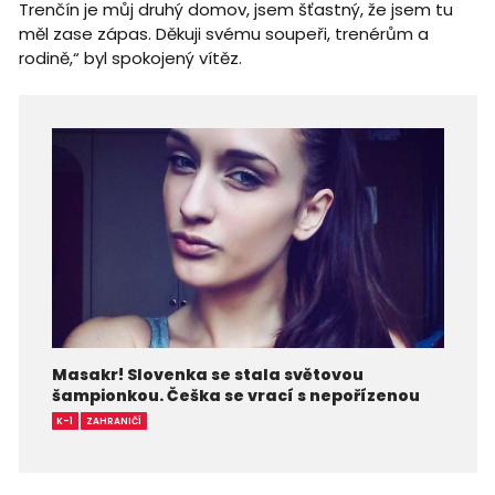
Trenčín je můj druhý domov, jsem šťastný, že jsem tu
měl zase zápas. Děkuji svému soupeři, trenérům a
rodině,“ byl spokojený vítěz.
Masakr! Slovenka se stala světovou
šampionkou. Češka se vrací s nepořízenou
K-1
ZAHRANIČÍ