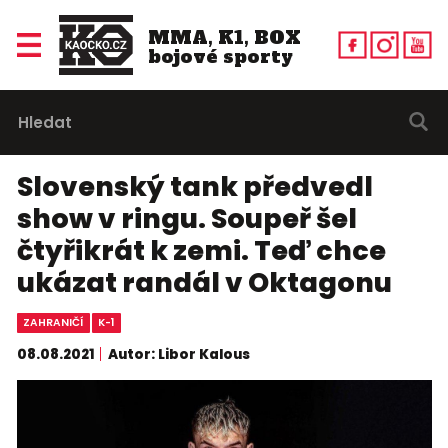
MMA, K1, BOX
bojové sporty
Slovenský tank předvedl
show v ringu. Soupeř šel
čtyřikrát k zemi. Teď chce
ukázat randál v Oktagonu
ZAHRANIČÍ
K-1
08.08.2021
Autor: Libor Kalous