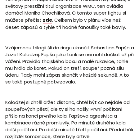
světový prestižní titul organizace WMC, ten ovládla
domácí Monika Chochlíková. O tomto super fightu si
můžete přečíst
zde
. Celkem bylo v plánu více než
deset zápasů a tyhle tři hodně fanoušky také bavily.
Vzájemnou trilogii šli do ringu ukončit Sebastian Fapšo a
Jozef Kolodzej. Fapšo jako tank se nemohl dočkat už při
vážení. Pravidla thajského boxu a malé rukavice, tohle
mu hrálo do karet. Pokud on trefí, soupeř pozná sílu
úderu. Tady mohl zápas skončit v každé sekundě. A to
se také postupně potvrzovalo.
Kolodzej si chtěl držet distanc, chtěl být co nejdále od
soupeřových pěstí, ale ty si ho našly. První počítání
přišlo na konci prvního kola, Fapšova agresivita a
kombinace rázně promluvily. Po minutě druhého kola
další počítání. Po další minutě třetí počítání. Přední hák
rozjížděl kombinace, které byly drtivé.