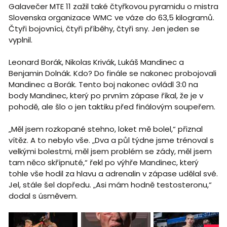
Galavečer MTE 11 zažil také čtyřkovou pyramidu o mistra
Slovenska organizace WMC ve váze do 63,5 kilogramů.
Čtyři bojovníci, čtyři příběhy, čtyři sny. Jen jeden se
vyplnil.
Leonard Borák, Nikolas Krivák, Lukáš Mandinec a
Benjamin Dolnák. Kdo? Do finále se nakonec probojovali
Mandinec a Borák. Tento boj nakonec ovládl 3:0 na
body Mandinec, který po prvním zápase říkal, že je v
pohodě, ale šlo o jen taktiku před finálovým soupeřem.
„Měl jsem rozkopané stehno, loket mě bolel,“ přiznal
vítěz. A to nebylo vše. „Dva a půl týdne jsme trénoval s
velkými bolestmi, měl jsem problém se zády, měl jsem
tam něco skřípnuté,“ řekl po výhře Mandinec, který
tohle vše hodil za hlavu a adrenalin v zápase udělal své.
Jel, stále šel dopředu. „Asi mám hodně testosteronu,“
dodal s úsměvem.