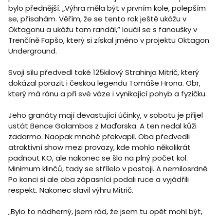
bylo přednější. „Výhra měla být v prvním kole, polepším
se, přísahám. Věřím, že se tento rok ještě ukážu v
Oktagonu a ukážu tam randál,“ loučil se s fanoušky v
Trenčíně Fapšo, který si získal jméno v projektu Oktagon
Underground.
Svoji sílu předvedl také 125kilový Strahinja Mitrič, který
dokázal porazit i českou legendu Tomáše Hrona. Obr,
který má ránu a při své váze i vynikající pohyb a fyzičku.
Jeho granáty mají devastující účinky, v sobotu je přijel
ustát Bence Galambos z Maďarska. A ten nedal kůži
zadarmo. Naopak mnohé překvapil. Oba předvedli
atraktivní show mezi provazy, kde mohlo několikrát
padnout KO, ale nakonec se šlo na plný počet kol.
Minimum klinčů, tady se střílelo v postoji. A nemilosrdně.
Po konci si ale oba zápasníci podali ruce a vyjádřili
respekt. Nakonec slavil výhru Mitrič.
„Bylo to nádherný, jsem rád, že jsem tu opět mohl být,