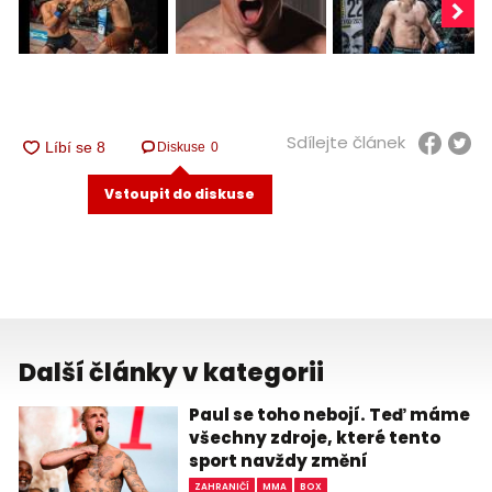
Sdílejte článek
Diskuse
0
Vstoupit do diskuse
Další články v kategorii
Paul se toho nebojí. Teď máme
všechny zdroje, které tento
sport navždy změní
ZAHRANIČÍ
MMA
BOX