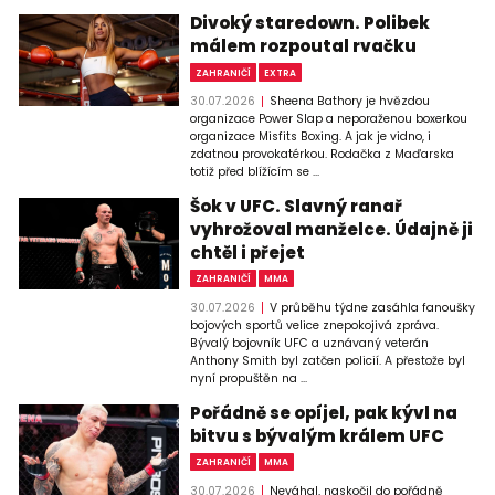
Divoký staredown. Polibek
málem rozpoutal rvačku
ZAHRANIČÍ
EXTRA
30.07.2026
Sheena Bathory je hvězdou
organizace Power Slap a neporaženou boxerkou
organizace Misfits Boxing. A jak je vidno, i
zdatnou provokatérkou. Rodačka z Maďarska
totiž před blížícím se ...
Šok v UFC. Slavný ranař
vyhrožoval manželce. Údajně ji
chtěl i přejet
ZAHRANIČÍ
MMA
30.07.2026
V průběhu týdne zasáhla fanoušky
bojových sportů velice znepokojivá zpráva.
Bývalý bojovník UFC a uznávaný veterán
Anthony Smith byl zatčen policií. A přestože byl
nyní propuštěn na ...
Pořádně se opíjel, pak kývl na
bitvu s bývalým králem UFC
ZAHRANIČÍ
MMA
30.07.2026
Neváhal, naskočil do pořádně