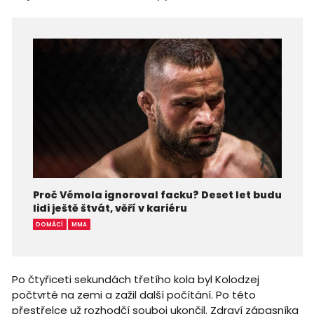
Proč Vémola ignoroval facku? Deset let budu
lidi ještě štvát, věří v kariéru
DOMÁCÍ
MMA
Po čtyřiceti sekundách třetího kola byl Kolodzej
počtvrté na zemi a zažil další počítání. Po této
přestřelce už rozhodčí souboj ukončil. Zdraví zápasníka