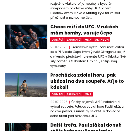
rozjetého vlaku a přijal souboj s bývalým
šampionem polotěžké váhy UFC Janem
Blachowiczem. Navajo Stirling kývl na velkou
příležitost a rozhodl se, že ...
Chaos míří do UFC. V rukách
mám bomby, varuje Čepo
DOMÁCÍ
ZAHRANIČÍ
MMA
OKTAGON
29.07.2026
Premiérové vystoupení mezi elitou
se blíží. Vlasto Čepo, bývalý rváč Oktagonu, se již
o víkendu představí na eventu UFC v Srbsku. Své
síly poměří s Gilbertem Urbinou, zažije svůj
vytoužený ...
Procházka zdolal horu, pak
ukázal na dva soupeře. Ať je to
kdokoli
DOMÁCÍ
ZAHRANIČÍ
MMA
29.07.2026
Český bojovník Jiří Procházka si
vybral soupeře. Poté, co zdolal horu Fudži ukázal
na dvě jména, s nimiž by se chtěl v dohledné
době utkat pod hlavičkou UFC.
Další trefa. Paul zlákal do své