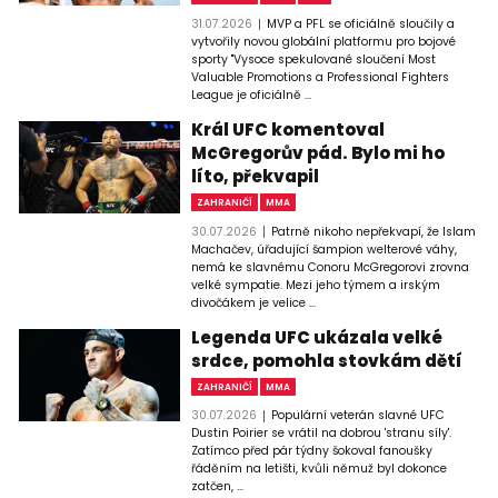
31.07.2026
MVP a PFL se oficiálně sloučily a
vytvořily novou globální platformu pro bojové
sporty "Vysoce spekulované sloučení Most
Valuable Promotions a Professional Fighters
League je oficiálně ...
Král UFC komentoval
McGregorův pád. Bylo mi ho
líto, překvapil
ZAHRANIČÍ
MMA
30.07.2026
Patrně nikoho nepřekvapí, že Islam
Machačev, úřadující šampion welterové váhy,
nemá ke slavnému Conoru McGregorovi zrovna
velké sympatie. Mezi jeho týmem a irským
divočákem je velice ...
Legenda UFC ukázala velké
srdce, pomohla stovkám dětí
ZAHRANIČÍ
MMA
30.07.2026
Populární veterán slavné UFC
Dustin Poirier se vrátil na dobrou 'stranu síly'.
Zatímco před pár týdny šokoval fanoušky
řáděním na letišti, kvůli němuž byl dokonce
zatčen, ...