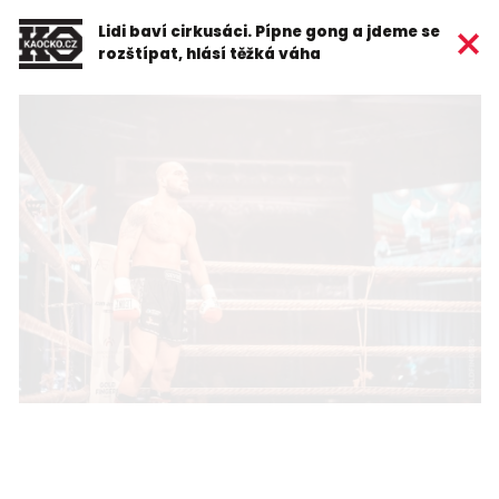
Lidi baví cirkusáci. Pípne gong a jdeme se
rozštípat, hlásí těžká váha