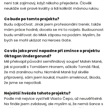
není tak zajímavý, když někoho přejedete. Člověk
neukáže své pravé kvality a lidi kolikrát mávnou rukou.
Co bude po tomto projektu?
Budu odpočívat. Jinak jsem profesionální trenér, takže
mám práce hodně, docela se mi to rozjelo. Budoucnost
budu směřovat do MMA zápasu na podzim. Myslím, že
bych se mohl ukázat na Heroes Gate.
Co vás jako první napadne při zmínce o projektu
Oktagon Undergorund?
Mě překvapil původní semifinálový soupeř Malvin Mané,
jak si poradil s Tomášem Hronem, ačkoliv Tomáš říkal,
že má zraněnou nohu. Nicméně Mané byl skvěle
připravený, sám jsem koukal, musím smeknout, škoda,
že jsme se nepotkali.
Největší hvězda tohoto projektu?
Podle mě nejvíce vystřelil Vlasto Čepo, až neuvěřitelně.
Na finále jsem zvědavej, ale myslím si, že nemá šance s