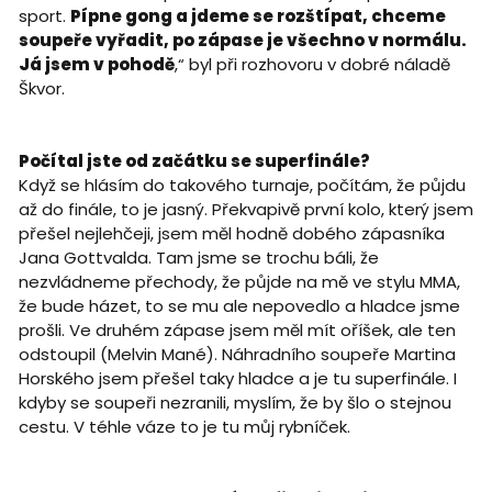
sport.
Pípne gong a jdeme se rozštípat, chceme
soupeře vyřadit, po zápase je všechno v normálu.
Já jsem v pohodě
,“ byl při rozhovoru v dobré náladě
Škvor.
Počítal jste od začátku se superfinále?
Když se hlásím do takového turnaje, počítám, že půjdu
až do finále, to je jasný. Překvapivě první kolo, který jsem
přešel nejlehčeji, jsem měl hodně dobého zápasníka
Jana Gottvalda. Tam jsme se trochu báli, že
nezvládneme přechody, že půjde na mě ve stylu MMA,
že bude házet, to se mu ale nepovedlo a hladce jsme
prošli. Ve druhém zápase jsem měl mít oříšek, ale ten
odstoupil (Melvin Mané). Náhradního soupeře Martina
Horského jsem přešel taky hladce a je tu superfinále. I
kdyby se soupeři nezranili, myslím, že by šlo o stejnou
cestu. V téhle váze to je tu můj rybníček.