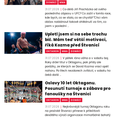
DOMÁCÍ
MMA
31.07.2026
Co dělá Jiří Procházka od svého
posledního zápasu v UFC? Co zažil v tomto roce,
kde bych, co se stalo, co se chystá? "Chci vám
občas nabídnout takové ohlédnutí za tím, co
jsem v poslední ...
Upletl jsem si na sebe trochu
bič. Mám teď větší motivaci,
říká Kozma před Štvanicí
OKTAGON
MMA
DOMÁCÍ
31.07.2026
V pátek ráno váha a v sobotu boj.
Roky držel titul v Oktagonu, pak přišly ale
porážky, ze kterých se David Kozma vrací opět
nahoru. Po třech nezdarech zvítězil, v sobotu ho
čeká další ...
Oslavy 10 let Oktagonu.
Posunutí turnaje a zábava pro
fanoušky na Štvanici
OKTAGON
MMA
DOMÁCÍ
31.07.2026
Nejkrásnější turnaj Oktagonu roku
na pražské Štvanici přinese k příležitosti
desátého výročí organizace mimořádně bohatý