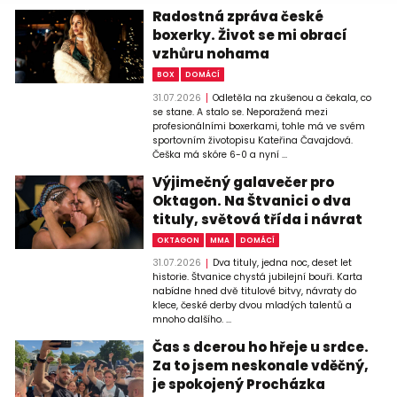
Radostná zpráva české
boxerky. Život se mi obrací
vzhůru nohama
BOX
DOMÁCÍ
31.07.2026
Odletěla na zkušenou a čekala, co
se stane. A stalo se. Neporažená mezi
profesionálními boxerkami, tohle má ve svém
sportovním životopisu Kateřina Čavajdová.
Češka má skóre 6-0 a nyní ...
Výjimečný galavečer pro
Oktagon. Na Štvanici o dva
tituly, světová třída i návrat
OKTAGON
MMA
DOMÁCÍ
31.07.2026
Dva tituly, jedna noc, deset let
historie. Štvanice chystá jubilejní bouři. Karta
nabídne hned dvě titulové bitvy, návraty do
klece, české derby dvou mladých talentů a
mnoho dalšího. ...
Čas s dcerou ho hřeje u srdce.
Za to jsem neskonale vděčný,
je spokojený Procházka