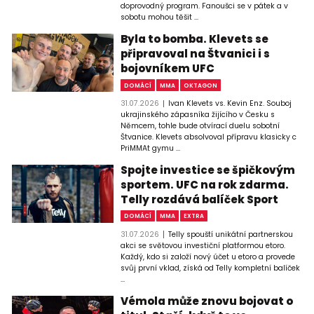
doprovodný program. Fanoušci se v pátek a v
sobotu mohou těšit ...
Byla to bomba. Klevets se
připravoval na Štvanici i s
bojovníkem UFC
DOMÁCÍ
MMA
OKTAGON
31.07.2026
Ivan Klevets vs. Kevin Enz. Souboj
ukrajinského zápasníka žijícího v Česku s
Němcem, tohle bude otvírací duelu sobotní
Štvanice. Klevets absolvoval přípravu klasicky c
PriMMAt gymu ...
Spojte investice se špičkovým
sportem. UFC na rok zdarma.
Telly rozdává balíček Sport
DOMÁCÍ
MMA
EXTRA
31.07.2026
Telly spouští unikátní partnerskou
akci se světovou investiční platformou etoro.
Každý, kdo si založí nový účet u etoro a provede
svůj první vklad, získá od Telly kompletní balíček
...
Vémola může znovu bojovat o