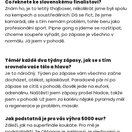
Co řeknete ke slovenskému finalistovi?
Znám ho, je to letitý thajboxer, několikrát jsme byli spolu
na kempech a soustředěních. Dá se říct, že jsme
kamarádi, ale s tím nemám problém, tohle beru jako
profesionální sport. Pípne gong a jdeme se rozštípat,
chceme soupeře vyřadit, po zápase je všechno v
normálu. Já jsem v pohodě.
Téměř každé dva týdny zápasy, jak se s tím
srovnalo vaše tělo a hlava?
Je to náročný. Týden po zápase vám všechno začne
docházet, otékat, splaskávat. Paradoxně pár ní po
zápase se cítíš v pohodě, člověk jede na euforii,
adrenalinu. Naštěstí jsem zápasy prošel hladce, takže
jsem v pohodě. Už jsem za kariéru nějaké pyramidy měl
a regenerace je problém, masakr.
Jak podstatná je pro vás výhra 5000 eur?
Záleží, jak na superfinále koukáte. Pro mě je
podstatnější, že Oktagon je zajímavý, je sledovaný a