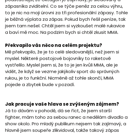
zápasníka zviditelní. Co se týče peněz za celou výhru,
to je nic na moji úrovni za tři profesionální zápasy. Tohle
je běžná výplata za zápas. Pokud bych řešil peníze, tak
jsem tam nešel. Chtěl jsem si vyzkoušet malé rukavice
a baví mě moc. Na podzim bych si chtěl zkusit MMA.
Překvapilo vás něco na celém projektu?
Mě překvapilo, že je to celé sledovanější, než jsem si
myslel. Některé postojové bojovníky to raketově
vystřelilo. Myslel jsem si, že to je jen kvůli MMA, ale je
vidět, že když se vezme jakýkoliv sport do správných
rukou, je to funkční. Nicméně až tohle skončí, MMA
pojede a zbytek bude v pozadí.
Jak pracuje vaše hlava se zvýšeným zájmem?
Já to dávám v pohodě, dá se říct, že jsem starší
fighter, mám toho za sebou ranec a nedělám divadlo a
show okolo. Pro mladý publikum nejsem tak zajímavý, a
hlavně jsem soupeře zlikvidoval, takže takový zápas