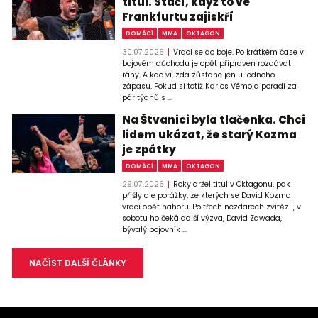
titul. Stačí, když to ve
Frankfurtu zajiskří
DOMÁCÍ
MMA
OKTAGON
30.07.2026
Vrací se do boje. Po krátkém čase v
bojovém důchodu je opět připraven rozdávat
rány. A kdo ví, zda zůstane jen u jednoho
zápasu. Pokud si totiž Karlos Vémola poradí za
pár týdnů s ...
Na Štvanici byla tlačenka. Chci
lidem ukázat, že starý Kozma
je zpátky
DOMÁCÍ
MMA
OKTAGON
29.07.2026
Roky držel titul v Oktagonu, pak
přišly ale porážky, ze kterých se David Kozma
vrací opět nahoru. Po třech nezdarech zvítězil, v
sobotu ho čeká další výzva, David Zawada,
bývalý bojovník ...
NAČÍST DALŠÍ ČLÁNKY