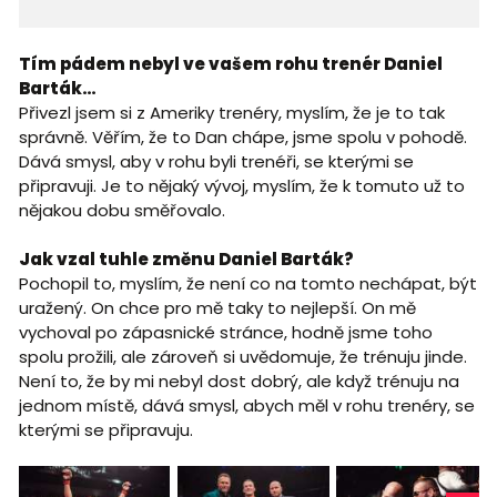
Tím pádem nebyl ve vašem rohu trenér Daniel
Barták…
Přivezl jsem si z Ameriky trenéry, myslím, že je to tak
správně. Věřím, že to Dan chápe, jsme spolu v pohodě.
Dává smysl, aby v rohu byli trenéři, se kterými se
připravuji. Je to nějaký vývoj, myslím, že k tomuto už to
nějakou dobu směřovalo.
Jak vzal tuhle změnu Daniel Barták?
Pochopil to, myslím, že není co na tomto nechápat, být
uražený. On chce pro mě taky to nejlepší. On mě
vychoval po zápasnické stránce, hodně jsme toho
spolu prožili, ale zároveň si uvědomuje, že trénuju jinde.
Není to, že by mi nebyl dost dobrý, ale když trénuju na
jednom místě, dává smysl, abych měl v rohu trenéry, se
kterými se připravuju.