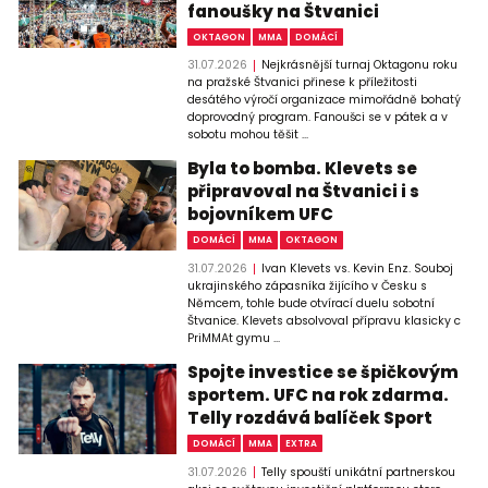
fanoušky na Štvanici
OKTAGON
MMA
DOMÁCÍ
31.07.2026
Nejkrásnější turnaj Oktagonu roku
na pražské Štvanici přinese k příležitosti
desátého výročí organizace mimořádně bohatý
doprovodný program. Fanoušci se v pátek a v
sobotu mohou těšit ...
Byla to bomba. Klevets se
připravoval na Štvanici i s
bojovníkem UFC
DOMÁCÍ
MMA
OKTAGON
31.07.2026
Ivan Klevets vs. Kevin Enz. Souboj
ukrajinského zápasníka žijícího v Česku s
Němcem, tohle bude otvírací duelu sobotní
Štvanice. Klevets absolvoval přípravu klasicky c
PriMMAt gymu ...
Spojte investice se špičkovým
sportem. UFC na rok zdarma.
Telly rozdává balíček Sport
DOMÁCÍ
MMA
EXTRA
31.07.2026
Telly spouští unikátní partnerskou