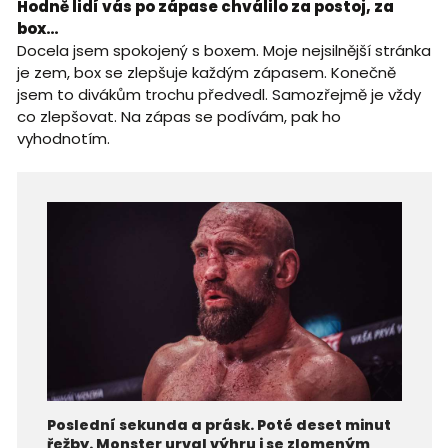
Hodně lidí vás po zápase chválilo za postoj, za
box…
Docela jsem spokojený s boxem. Moje nejsilnější stránka
je zem, box se zlepšuje každým zápasem. Konečně
jsem to divákům trochu předvedl. Samozřejmě je vždy
co zlepšovat. Na zápas se podívám, pak ho
vyhodnotím.
Poslední sekunda a prásk. Poté deset minut
řežby. Monster urval výhru i se zlomeným