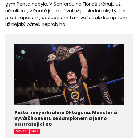
gym Penta nebyla. V Sanfordu na Floridě trénuju už
několik let, v Pentě jsem dával už poslední roky týden
před zápasem, občas jsem tam zašel, ale kemp tam
už nějaký pátek neprobíhá.
Pešta novým králem Oktagonu. Monster si
vyválčil odvetu se šampionem a jedno
odstrašující KO
DOMÁCÍ
MMA