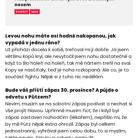
nosem
DOMÁCÍ
MMA
Levou nohu máte asi hodně nakopanou, jak
vypadá v jednu ráno?
Už přichází docela k sobě, trefoval mi ji dobře. Já jsem
většinu kopů kryl, ale nevytočil jsem nohu dostatečně a
když to šlo holeň na holeň, tak mě nártem trefil na sval.
Kopy se nasčítaly, teď je noha rozkopaná. Ale co, je to
součást fightu. Nějak si z toho nic nedělám.
Bude váš příští zápas 30. prosince? A půjde o
odvetu s Pützem?
Nevím, musím se na sobotní zápas podívat a nechat si
vše projít hlavou. Upřímně musím říct, že i když byl
zápas zastaven rozhodčím (lékařem), nepřišlo mi, že
by mě Pütz nějak extra ohrozil. Zápas byl celkem
jednostranný, vyhrával jsem celou dobu, to si myslím,
takže nevím, čím by si odvetu zasloužil.