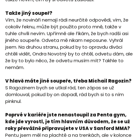
Takže jiný soupeř?
Vím, že novináři nemají rádi neurčité odpovědi, vím, že
cokoliv řeknu, může být použito proto mně, takže v
tuhle chvíli nevím. Upřímně ale říkám, že bych radši asi
jiného soupeře. Odveta mě nikam neposune. Vyhrál
jsem. Na druhou stranu, pokud by to opravdu diváci
chtěli vidět, Ondra Novotný by to chtěl, odvetu dám, ale
že by to bylo něco, že odvetu musím mít? Takhle to
nemám.
V hlavě máte jiné soupeře, třeba Michail Ragozin?
S Ragozinem bych se utkal rád, ten zápas se už
domlouval, pokud by on dopadl, rád bych si to s ním
pinknul.
Poprvé v kariéře jste nenastoupil za Penta gym,
kde jde vyrostl, je tím hlavním důvodem, že se už
roky převážně připravujete v USA v Sanford MMA?
Pentu jsem měl na plachtě a na trenkách, ale v kolonce