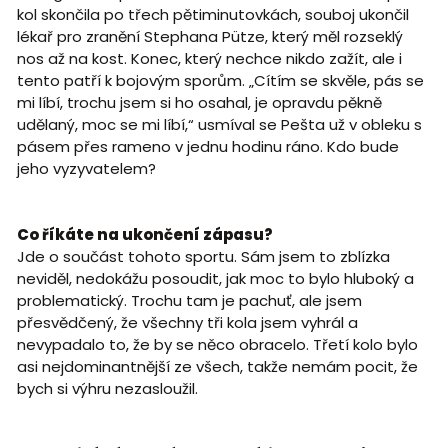
kol skončila po třech pětiminutovkách, souboj ukončil
lékař pro zranění Stephana Pütze, který měl rozseklý
nos až na kost. Konec, který nechce nikdo zažít, ale i
tento patří k bojovým sporům. „Cítím se skvěle, pás se
mi líbí, trochu jsem si ho osahal, je opravdu pěkně
udělaný, moc se mi líbí,“ usmíval se Pešta už v obleku s
pásem přes rameno v jednu hodinu ráno. Kdo bude
jeho vyzyvatelem?
Co říkáte na ukončení zápasu?
Jde o součást tohoto sportu. Sám jsem to zblízka
neviděl, nedokážu posoudit, jak moc to bylo hluboký a
problematický. Trochu tam je pachuť, ale jsem
přesvědčený, že všechny tři kola jsem vyhrál a
nevypadalo to, že by se něco obracelo. Třetí kolo bylo
asi nejdominantnější ze všech, takže nemám pocit, že
bych si výhru nezasloužil.