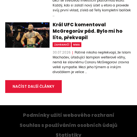
akci se světovou investiční platformou etoro.
Každý, kdo si založí nový účet u etoro a provede
svůj první vklad, získá od Telly kompletní balíček
...
Král UFC komentoval
McGregorův pád. Bylo mi ho
líto, překvapil
ZAHRANIČÍ
MMA
30.07.2026
Patrně nikoho nepřekvapí, že Islam
Machačev, úřadující šampion welterové váhy,
nemá ke slavnému Conoru McGregorovi zrovna
velké sympatie. Mezi jeho týmem a irským
divočákem je velice ...
NAČÍST DALŠÍ ČLÁNKY
Podmínky užití webového rozhraní
Souhlas s používáním osobních údajů
Statistiky