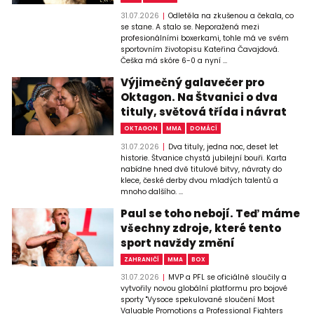
31.07.2026
Odletěla na zkušenou a čekala, co
se stane. A stalo se. Neporažená mezi
profesionálními boxerkami, tohle má ve svém
sportovním životopisu Kateřina Čavajdová.
Češka má skóre 6-0 a nyní ...
Výjimečný galavečer pro
Oktagon. Na Štvanici o dva
tituly, světová třída i návrat
OKTAGON
MMA
DOMÁCÍ
31.07.2026
Dva tituly, jedna noc, deset let
historie. Štvanice chystá jubilejní bouři. Karta
nabídne hned dvě titulové bitvy, návraty do
klece, české derby dvou mladých talentů a
mnoho dalšího. ...
Paul se toho nebojí. Teď máme
všechny zdroje, které tento
sport navždy změní
ZAHRANIČÍ
MMA
BOX
31.07.2026
MVP a PFL se oficiálně sloučily a
vytvořily novou globální platformu pro bojové
sporty "Vysoce spekulované sloučení Most
Valuable Promotions a Professional Fighters