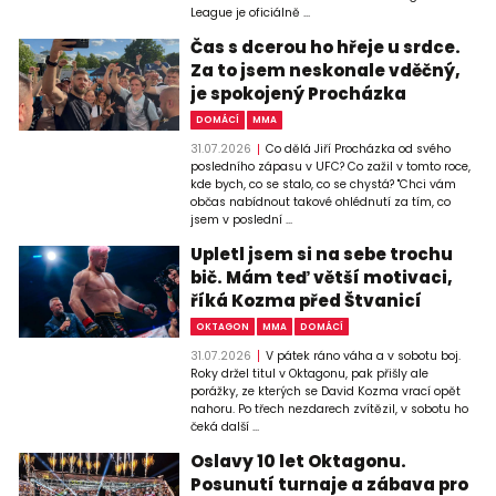
League je oficiálně ...
Čas s dcerou ho hřeje u srdce.
Za to jsem neskonale vděčný,
je spokojený Procházka
DOMÁCÍ
MMA
31.07.2026
Co dělá Jiří Procházka od svého
posledního zápasu v UFC? Co zažil v tomto roce,
kde bych, co se stalo, co se chystá? "Chci vám
občas nabídnout takové ohlédnutí za tím, co
jsem v poslední ...
Upletl jsem si na sebe trochu
bič. Mám teď větší motivaci,
říká Kozma před Štvanicí
OKTAGON
MMA
DOMÁCÍ
31.07.2026
V pátek ráno váha a v sobotu boj.
Roky držel titul v Oktagonu, pak přišly ale
porážky, ze kterých se David Kozma vrací opět
nahoru. Po třech nezdarech zvítězil, v sobotu ho
čeká další ...
Oslavy 10 let Oktagonu.
Posunutí turnaje a zábava pro