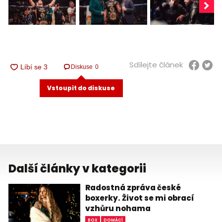
Sdílejte článek
Diskuse
0
Vstoupit do diskuse
Další články v kategorii
Radostná zpráva české
boxerky. Život se mi obrací
vzhůru nohama
BOX
DOMÁCÍ