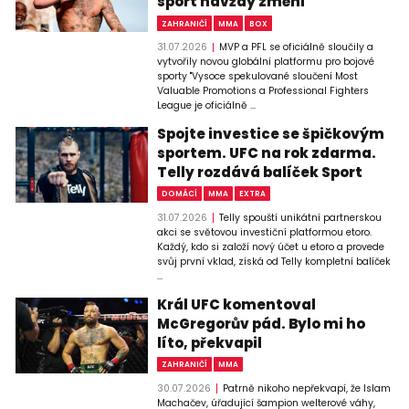
sport navždy změní
ZAHRANIČÍ
MMA
BOX
31.07.2026
MVP a PFL se oficiálně sloučily a
vytvořily novou globální platformu pro bojové
sporty "Vysoce spekulované sloučení Most
Valuable Promotions a Professional Fighters
League je oficiálně ...
Spojte investice se špičkovým
sportem. UFC na rok zdarma.
Telly rozdává balíček Sport
DOMÁCÍ
MMA
EXTRA
31.07.2026
Telly spouští unikátní partnerskou
akci se světovou investiční platformou etoro.
Každý, kdo si založí nový účet u etoro a provede
svůj první vklad, získá od Telly kompletní balíček
...
Král UFC komentoval
McGregorův pád. Bylo mi ho
líto, překvapil
ZAHRANIČÍ
MMA
30.07.2026
Patrně nikoho nepřekvapí, že Islam
Machačev, úřadující šampion welterové váhy,