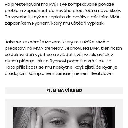
Po přestěhování má kvůli své komplikované povaze
problém zapadnout do nového prostředí a nové školy.
To vyvrcholí, když se zaplete do rvačky s místním MMA
zápasníkem Ryanem, který mu uštědří výprask.
Jake se seznámí s Maxem, který mu ukáže MMA a
představí ho MMA trenérovi Jeanovi. Na MMA trénincích
se Jakovi daří vybít se a zvládat svůj vztek, avšak v
duchu plánuje, jak se Ryanovi pomstí a vrátí mu to.
Tato příležitost se mu naskytne, když zjistí, že Ryan je
úřadujícím šampionem turnaje jménem Beatdown.
FILM NA VÍKEND