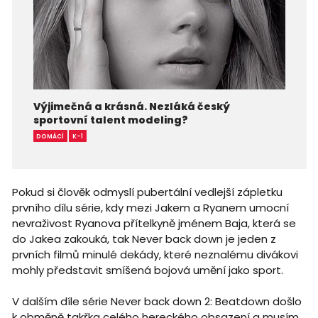
Výjimečná a krásná. Nezláká český
sportovní talent modeling?
DOMÁCÍ
K-1
Pokud si člověk odmyslí pubertální vedlejší zápletku
prvního dílu série, kdy mezi Jakem a Ryanem umocní
nevraživost Ryanova přítelkyně jménem Baja, která se
do Jakea zakouká, tak Never back down je jeden z
prvních filmů minulé dekády, které neznalému divákovi
mohly představit smíšená bojová umění jako sport.
V dalším díle série Never back down 2: Beatdown došlo
k obměně takřka celého hereckého obsazení a musím