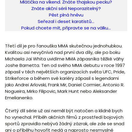
Mlátička na víkend. Znáte thajskou pecku?
Znáte akční sérii Neporazitelný?
Pěst plná hněvu
Seřezal i deset karatistů...
Pokud chcete mít, připravte se na válku...
Třetí díl je pro fanouška MMA skutečnou jednohubkou.
Kvalitou asi nevyčnívá nad první dva díly, ale po boku
Michaela Jai Whita uvidíme MMA zápasníka těžké váhy
Joshe Barnetta. Ten od svého MMA debutu v roce 1997
zápasil v těch největších organizacích světa UFC, Pride,
Strikeforce a během své kariéry zápasil s legendami
jako Andrei Arlovski, Frank Mir, Daniel Cormier, Antonio R.
Nogueira, Mirko Filipovic, Mark Hunt nebo Aleksander
Emelianenko.
Čtvrtý díl série už asi neměl být natočen a klidně bych
ho vynechal. Příběh akčních filmů z prostředí bojových
sportů zpravidla nebývá žádný zázrak, ale zde se snad
ani o příběhu hovořit nedá a naprosto nesmyslné