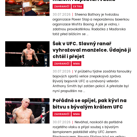
ZAHRANIČÍ
EXTRA
30.07.2026
Sheena Bathory je hvězdou
organizace Power Slap a neporaženou boxerkou
organizace Misfits Boxing. A jak je vidno, i
zdatnou provokatérkou. Rodačka z Maďarska
totiž před blížícím se ...
Šok v UFC. Slavný ranař
vyhrožoval manželce. Údajně ji
chtěl i přejet
ZAHRANIČÍ
MMA
30.07.2026
V průběhu týdne zasáhla fanoušky
bojových sportů velice znepokojivá zpráva.
Bývalý bojovník UFC a uznávaný veterán
Anthony Smith byl zatčen policií. A přestože byl
nyní propuštěn na ...
Pořádně se opíjel, pak kývl na
bitvu s bývalým králem UFC
ZAHRANIČÍ
MMA
30.07.2026
Neváhal, naskočil do pořádně
rozjetého vlaku a přijal souboj s bývalým
šampionem polotěžké váhy UFC Janem
Blachowiczem. Navajo Stirling kývl na velkou