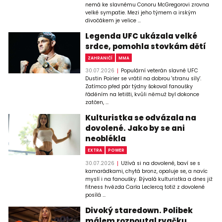
nemá ke slavnému Conoru McGregorovi zrovna
velké sympatie. Mezi jeho týmem a irským
divočákem je velice ...
Legenda UFC ukázala velké
srdce, pomohla stovkám dětí
ZAHRANIČÍ
MMA
30.07.2026
Populární veterán slavné UFC
Dustin Poirier se vrátil na dobrou 'stranu síly'.
Zatímco před pár týdny šokoval fanoušky
řáděním na letišti, kvůli němuž byl dokonce
zatčen, ...
Kulturistka se odvázala na
dovolené. Jako by se ani
neoblékla
EXTRA
POWER
30.07.2026
Užívá si na dovolené, baví se s
kamarádkami, chytá bronz, opaluje se, a navíc
myslí i na fanoušky. Bývalá kulturistka a dnes již
fitness hvězda Carla Leclercq totiž z dovolené
posílá ...
Divoký staredown. Polibek
málem rozpoutal rvačku