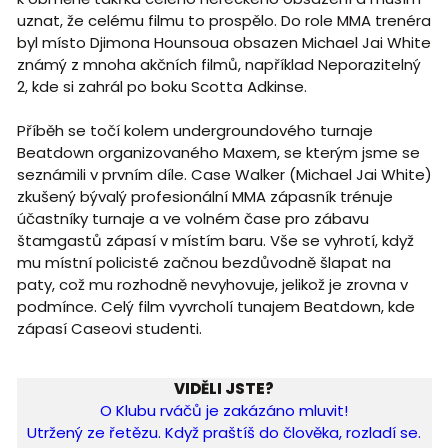
uznat, že celému filmu to prospělo. Do role MMA trenéra
byl místo Djimona Hounsoua obsazen Michael Jai White
známý z mnoha akčních filmů, například Neporazitelný
2, kde si zahrál po boku Scotta Adkinse.
Příběh se točí kolem undergroundového turnaje
Beatdown organizovaného Maxem, se kterým jsme se
seznámili v prvním díle. Case Walker (Michael Jai White)
zkušený bývalý profesionální MMA zápasník trénuje
účastníky turnaje a ve volném čase pro zábavu
štamgastů zápasí v místím baru. Vše se vyhrotí, když
mu místní policisté začnou bezdůvodně šlapat na
paty, což mu rozhodně nevyhovuje, jelikož je zrovna v
podmínce. Celý film vyvrcholí tunajem Beatdown, kde
zápasí Caseovi studenti.
VIDĚLI JSTE?
O Klubu rváčů je zakázáno mluvit!
Utržený ze řetězu. Když praštíš do člověka, rozladí se.