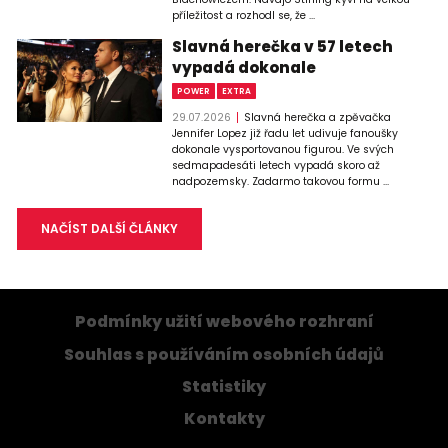
příležitost a rozhodl se, že ...
Slavná herečka v 57 letech
vypadá dokonale
POWER
EXTRA
29.07.2026
Slavná herečka a zpěvačka
Jennifer Lopez již řadu let udivuje fanoušky
dokonale vysportovanou figurou. Ve svých
sedmapadesáti letech vypadá skoro až
nadpozemsky. Zadarmo takovou formu ...
NAČÍST DALŠÍ ČLÁNKY
Podmínky užití webového rozhraní
Souhlas s používáním osobních údajů
Statistiky
Kontakty