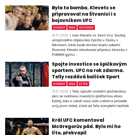
Byla to bomba. Klevets se
připravoval na Štvanici i s
bojovníkem UFC
DOMÁCÍ
MMA
OKTAGON
31.07.2026
Ivan Klevets vs. Kevin Enz. Souboj
ukrajinského zápasníka žijícího v Česku s
Němcem, tohle bude otvírací duelu sobotní
Štvanice. Klevets absolvoval přípravu klasicky c
PriMMAt gymu ...
Spojte investice se špičkovým
sportem. UFC na rok zdarma.
Telly rozdává balíček Sport
DOMÁCÍ
MMA
EXTRA
31.07.2026
Telly spouští unikátní partnerskou
akci se světovou investiční platformou etoro.
Každý, kdo si založí nový účet u etoro a provede
svůj první vklad, získá od Telly kompletní balíček
...
Král UFC komentoval
McGregorův pád. Bylo mi ho
líto, překvapil