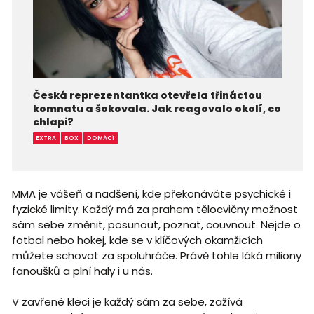
Česká reprezentantka otevřela třináctou
komnatu a šokovala. Jak reagovalo okolí, co
chlapi?
EXTRA
BOX
DOMÁCÍ
MMA je vášeň a nadšení, kde překonáváte psychické i
fyzické limity. Každý má za prahem tělocvičny možnost
sám sebe změnit, posunout, poznat, couvnout. Nejde o
fotbal nebo hokej, kde se v klíčových okamžicích
můžete schovat za spoluhráče. Právě tohle láká miliony
fanoušků a plní haly i u nás.
V zavřené kleci je každý sám za sebe, zažívá