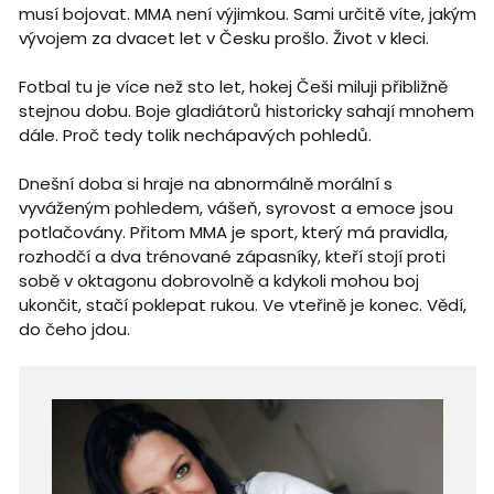
musí bojovat. MMA není výjimkou. Sami určitě víte, jakým
vývojem za dvacet let v Česku prošlo. Život v kleci.
Fotbal tu je více než sto let, hokej Češi miluji přibližně
stejnou dobu. Boje gladiátorů historicky sahají mnohem
dále. Proč tedy tolik nechápavých pohledů.
Dnešní doba si hraje na abnormálně morální s
vyváženým pohledem, vášeň, syrovost a emoce jsou
potlačovány. Přitom MMA je sport, který má pravidla,
rozhodčí a dva trénované zápasníky, kteří stojí proti
sobě v oktagonu dobrovolně a kdykoli mohou boj
ukončit, stačí poklepat rukou. Ve vteřině je konec. Vědí,
do čeho jdou.