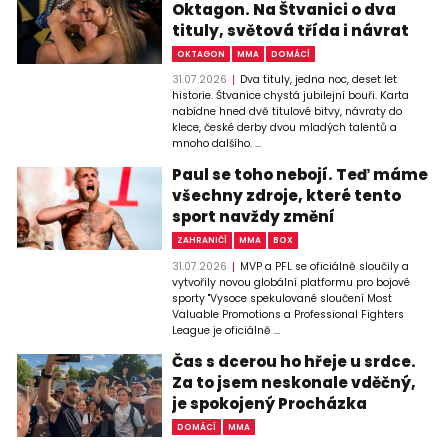
Oktagon. Na Štvanici o dva
tituly, světová třída i návrat
OKTAGON
MMA
DOMÁCÍ
31.07.2026
Dva tituly, jedna noc, deset let
historie. Štvanice chystá jubilejní bouři. Karta
nabídne hned dvě titulové bitvy, návraty do
klece, české derby dvou mladých talentů a
mnoho dalšího. ...
Paul se toho nebojí. Teď máme
všechny zdroje, které tento
sport navždy změní
ZAHRANIČÍ
MMA
BOX
31.07.2026
MVP a PFL se oficiálně sloučily a
vytvořily novou globální platformu pro bojové
sporty "Vysoce spekulované sloučení Most
Valuable Promotions a Professional Fighters
League je oficiálně ...
Čas s dcerou ho hřeje u srdce.
Za to jsem neskonale vděčný,
je spokojený Procházka
DOMÁCÍ
MMA