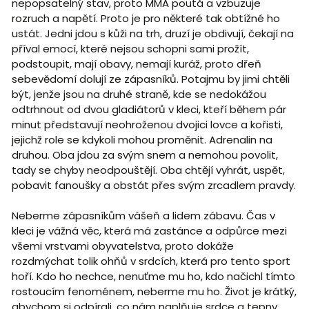
nepopsatelný stav, proto MMA poutá a vzbuzuje
rozruch a napětí. Proto je pro některé tak obtížné ho
ustát. Jedni jdou s kůži na trh, druzí je obdivují, čekají na
příval emocí, které nejsou schopni sami prožít,
podstoupit, mají obavy, nemají kuráž, proto dřeň
sebevědomí dolují ze zápasníků. Potajmu by jimi chtěli
být, jenže jsou na druhé straně, kde se nedokážou
odtrhnout od dvou gladiátorů v kleci, kteří během pár
minut představují neohroženou dvojici lovce a kořisti,
jejichž role se kdykoli mohou proměnit. Adrenalin na
druhou. Oba jdou za svým snem a nemohou povolit,
tady se chyby neodpouštějí. Oba chtějí vyhrát, uspět,
pobavit fanoušky a obstát přes svým zrcadlem pravdy.
Neberme zápasníkům vášeň a lidem zábavu. Čas v
kleci je vážná věc, která má zastánce a odpůrce mezi
všemi vrstvami obyvatelstva, proto dokáže
rozdmýchat tolik ohňů v srdcích, která pro tento sport
hoří. Kdo ho nechce, nenuťme mu ho, kdo načichl tímto
rostoucím fenoménem, neberme mu ho. Život je krátký,
abychom si odpírali, co nám naplňuje srdce a tepny.