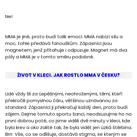
Ne!
MMA je jiné, proto budí tolik emocí. MMA nabízí sílu a
moc, tohle předává fanouškům. Zápasníci jsou
magnetem, jenž přitahuje i odpuzuje. Magnet má dva
póly a MMA je v tomto směru podobné.
ŽIVOT V KLECI. JAK ROSTLO MMA V ČESKU?
Lidé vždy šli za úspěšnými, neohroženými, těmi, kteří
překročili pomyslnou čáru, většinou uznávanou za
standard. Zápasníci ji překračují každý den, proto budí
zájem. Dejme tomuto sportu šanci, neodsuzujme ho na
první dobrou poté, co jsme viděli dvě minuty v kleci, kde
byla krev a oko zalité tak, že byla vidět jen úzká štěrbina.
Brrr. Vše, co se odlišuje, dostává stigma, se kterým se