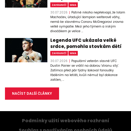
ZAHRANIČÍ
MMA
30.07.2026
Patrně nikoho nepřekvapí, že Islam
Machačev, úřadující šampion welterové váhy,
nemá ke slavnému Conoru McGregorovi zrovna
velké sympatie. Mezi jeho týmem a irským
divočákem je velice ...
Legenda UFC ukázala velké
srdce, pomohla stovkám dětí
ZAHRANIČÍ
MMA
30.07.2026
Populární veterán slavné UFC
Dustin Poirier se vrátil na dobrou 'stranu síly'.
Zatímco před pár týdny šokoval fanoušky
řáděním na letišti, kvůli němuž byl dokonce
zatčen, ...
NAČÍST DALŠÍ ČLÁNKY
Podmínky užití webového rozhraní
Souhlas s používáním osobních údajů