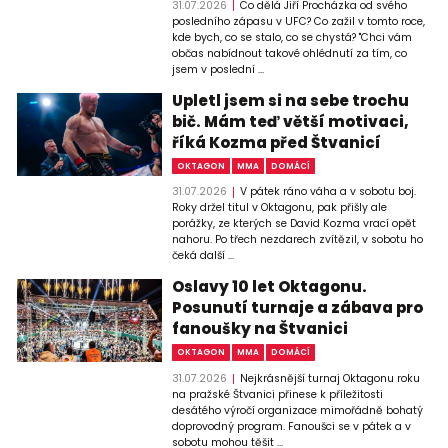
31.07.2026
Co dělá Jiří Procházka od svého
posledního zápasu v UFC? Co zažil v tomto roce,
kde bych, co se stalo, co se chystá? "Chci vám
občas nabídnout takové ohlédnutí za tím, co
jsem v poslední ...
Upletl jsem si na sebe trochu
bič. Mám teď větší motivaci,
říká Kozma před Štvanicí
OKTAGON
MMA
DOMÁCÍ
31.07.2026
V pátek ráno váha a v sobotu boj.
Roky držel titul v Oktagonu, pak přišly ale
porážky, ze kterých se David Kozma vrací opět
nahoru. Po třech nezdarech zvítězil, v sobotu ho
čeká další ...
Oslavy 10 let Oktagonu.
Posunutí turnaje a zábava pro
fanoušky na Štvanici
OKTAGON
MMA
DOMÁCÍ
31.07.2026
Nejkrásnější turnaj Oktagonu roku
na pražské Štvanici přinese k příležitosti
desátého výročí organizace mimořádně bohatý
doprovodný program. Fanoušci se v pátek a v
sobotu mohou těšit ...