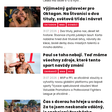
Češka má skóre 6-0 a nyní ...
Výjimečný galavečer pro
Oktagon. Na Štvanici o dva
tituly, světová třída i návrat
OKTAGON
MMA
DOMÁCÍ
31.07.2026
Dva tituly, jedna noc, deset let
historie. Štvanice chystá jubilejní bouři. Karta
nabídne hned dvě titulové bitvy, návraty do
klece, české derby dvou mladých talentů a
mnoho dalšího. ...
Paul se toho nebojí. Teď máme
všechny zdroje, které tento
sport navždy změní
ZAHRANIČÍ
MMA
BOX
31.07.2026
MVP a PFL se oficiálně sloučily a
vytvořily novou globální platformu pro bojové
sporty "Vysoce spekulované sloučení Most
Valuable Promotions a Professional Fighters
League je oficiálně ...
Čas s dcerou ho hřeje u srdce.
Za to jsem neskonale vděčný,