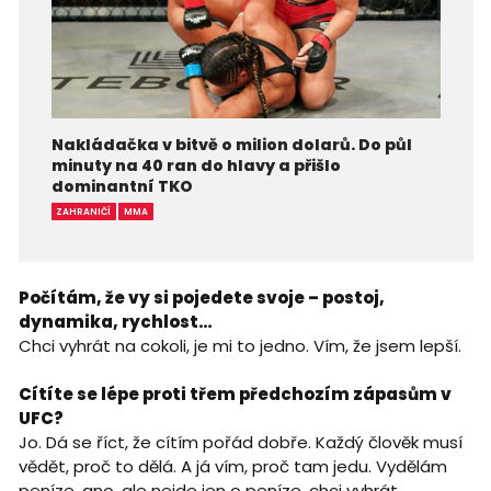
Nakládačka v bitvě o milion dolarů. Do půl
minuty na 40 ran do hlavy a přišlo
dominantní TKO
ZAHRANIČÍ
MMA
Počítám, že vy si pojedete svoje – postoj,
dynamika, rychlost…
Chci vyhrát na cokoli, je mi to jedno. Vím, že jsem lepší.
Cítíte se lépe proti třem předchozím zápasům v
UFC?
Jo. Dá se říct, že cítím pořád dobře. Každý člověk musí
vědět, proč to dělá. A já vím, proč tam jedu. Vydělám
peníze, ano, ale nejde jen o peníze, chci vyhrát.