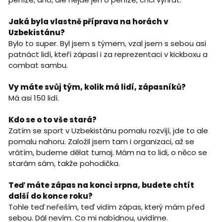
Jaká byla vlastně příprava na horách v
Uzbekistánu?
Bylo to super. Byl jsem s týmem, vzal jsem s sebou asi
patnáct lidí, kteří zápasí i za reprezentaci v kickboxu a
combat sambu.
Vy máte svůj tým, kolik má lidí, zápasníků?
Má asi 150 lidí.
Kdo se o to vše stará?
Zatím se sport v Uzbekistánu pomalu rozvíjí, jde to ale
pomalu nahoru. Založil jsem tam i organizaci, až se
vrátím, budeme dělat turnaj. Mám na to lidi, o něco se
starám sám, takže pohodička.
Teď máte zápas na konci srpna, budete chtít
další do konce roku?
Tohle teď neřeším, teď vidím zápas, který mám před
sebou. Dál nevím. Co mi nabídnou, uvidíme.