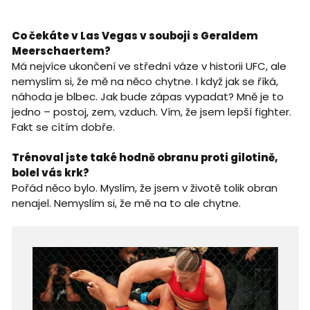
Co čekáte v Las Vegas v souboji s Geraldem
Meerschaertem?
Má nejvíce ukončení ve střední váze v historii UFC, ale
nemyslím si, že mě na něco chytne. I když jak se říká,
náhoda je blbec. Jak bude zápas vypadat? Mně je to
jedno – postoj, zem, vzduch. Vím, že jsem lepší fighter.
Fakt se cítím dobře.
Trénoval jste také hodně obranu proti gilotině,
bolel vás krk?
Pořád něco bylo. Myslím, že jsem v životě tolik obran
nenajel. Nemyslím si, že mě na to ale chytne.