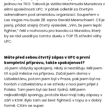
jednou na TKO. Taková je vizitka Machmuda Muradova v
elitní společnosti UFC. V pátek odletěl za čtvrtým
adrenalinem pod americkou organizací. Soupeřem v
Las Vegas mu bude 28. srpna Gerald Meerschaert. Cíl je
jasný, přidat stejný čtvrtý výsledek. „Vím, že jsem lepší
fighter,“ řekl v rozhovoru pro kaocko.cz Muradov, který
by se rád usadil po tomto duelu v TOP 15 střední váhy
UFC.
Máte před sebou čtvrtý zápas v UFC a první
kompletní přípravu, takže spokojenost?
Já jsem vždycky spokojený, nikdy si nestěžuju. Měl jsem
tři a půl měsíce na přípravu. Začal jsem doma v
Uzbekistánu, potom jsem byl v Praze, pak jsem byl na
horách v Uzbekistánu a ve středu v noci jsem přijel z
Polska. Tam jsem byl asi šest týdnů. Měl jsem
nejkvalitnější sparingy, protože kluci mají taky zápasy v
září v KSW. Bylo tam asi šest fighterů v topu a v dobrý
formě. Cítím se super.