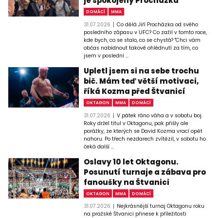
je spokojený Procházka
DOMÁCÍ
MMA
31.07.2026
Co dělá Jiří Procházka od svého
posledního zápasu v UFC? Co zažil v tomto roce,
kde bych, co se stalo, co se chystá? "Chci vám
občas nabídnout takové ohlédnutí za tím, co
jsem v poslední ...
Upletl jsem si na sebe trochu
bič. Mám teď větší motivaci,
říká Kozma před Štvanicí
OKTAGON
MMA
DOMÁCÍ
31.07.2026
V pátek ráno váha a v sobotu boj.
Roky držel titul v Oktagonu, pak přišly ale
porážky, ze kterých se David Kozma vrací opět
nahoru. Po třech nezdarech zvítězil, v sobotu ho
čeká další ...
Oslavy 10 let Oktagonu.
Posunutí turnaje a zábava pro
fanoušky na Štvanici
OKTAGON
MMA
DOMÁCÍ
31.07.2026
Nejkrásnější turnaj Oktagonu roku
na pražské Štvanici přinese k příležitosti