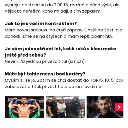
vyhraju, dostanu se do TOP 15, možná o něco výše, ale
nějak to neřeším, koho mi dají, s tím zápasím.
Jak to je s vaším kontraktem?
Mám novou smlouvu na čtyři zápasy. Chtěli na šest, ale
dohodli jsme se na čtyřech a mám lepší podmínky.
Je vám jedenatřicet let, kolik roků v kleci máte
ještě před sebou?
Nevím. Až jednou přivezu titul (smích).
Může být tohle mezní bod kariéry?
Myslím si, že jo. Zatím se chci dostat do TOP15, 10, 5, pak
zabojovat o titul, přivézt ho a potom uvidíme.