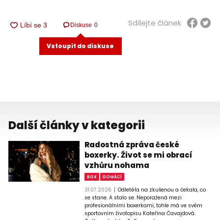
Sdílejte článek
Diskuse
0
Vstoupit do diskuse
Další články v kategorii
Radostná zpráva české
boxerky. Život se mi obrací
vzhůru nohama
BOX
DOMÁCÍ
31.07.2026
Odletěla na zkušenou a čekala, co
se stane. A stalo se. Neporažená mezi
profesionálními boxerkami, tohle má ve svém
sportovním životopisu Kateřina Čavajdová.