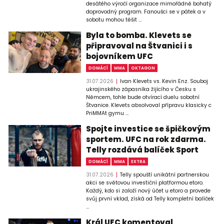
desátého výročí organizace mimořádně bohatý
doprovodný program. Fanoušci se v pátek a v
sobotu mohou těšit ...
Byla to bomba. Klevets se
připravoval na Štvanici i s
bojovníkem UFC
DOMÁCÍ
MMA
OKTAGON
31.07.2026
Ivan Klevets vs. Kevin Enz. Souboj
ukrajinského zápasníka žijícího v Česku s
Němcem, tohle bude otvírací duelu sobotní
Štvanice. Klevets absolvoval přípravu klasicky c
PriMMAt gymu ...
Spojte investice se špičkovým
sportem. UFC na rok zdarma.
Telly rozdává balíček Sport
DOMÁCÍ
MMA
EXTRA
31.07.2026
Telly spouští unikátní partnerskou
akci se světovou investiční platformou etoro.
Každý, kdo si založí nový účet u etoro a provede
svůj první vklad, získá od Telly kompletní balíček
...
Král UFC komentoval