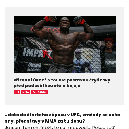
Přírodní úkaz? S touhle postavou čtyři roky
před padesátkou stále bojuje!
K-1
MMA
ZAHRANIČÍ
Jdete do čtvrtého zápasu v UFC, změnily se vaše
sny, představy v MMA za tu dobu?
Já jsem tam chtěl být, to se mi povedlo. Pokud teď