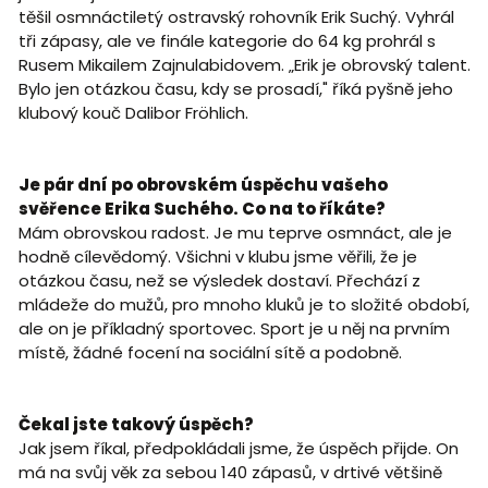
těšil osmnáctiletý ostravský rohovník Erik Suchý. Vyhrál
tři zápasy, ale ve finále kategorie do 64 kg prohrál s
Rusem Mikailem Zajnulabidovem. „Erik je obrovský talent.
Bylo jen otázkou času, kdy se prosadí," říká pyšně jeho
klubový kouč Dalibor Fröhlich.
Je pár dní po obrovském úspěchu vašeho
svěřence Erika Suchého. Co na to říkáte?
Mám obrovskou radost. Je mu teprve osmnáct, ale je
hodně cílevědomý. Všichni v klubu jsme věřili, že je
otázkou času, než se výsledek dostaví. Přechází z
mládeže do mužů, pro mnoho kluků je to složité období,
ale on je příkladný sportovec. Sport je u něj na prvním
místě, žádné focení na sociální sítě a podobně.
Čekal jste takový úspěch?
Jak jsem říkal, předpokládali jsme, že úspěch přijde. On
má na svůj věk za sebou 140 zápasů, v drtivé většině