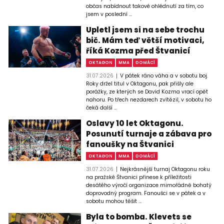
občas nabídnout takové ohlédnutí za tím, co
jsem v poslední ...
Upletl jsem si na sebe trochu
bič. Mám teď větší motivaci,
říká Kozma před Štvanicí
OKTAGON
MMA
DOMÁCÍ
31.07.2026
V pátek ráno váha a v sobotu boj.
Roky držel titul v Oktagonu, pak přišly ale
porážky, ze kterých se David Kozma vrací opět
nahoru. Po třech nezdarech zvítězil, v sobotu ho
čeká další ...
Oslavy 10 let Oktagonu.
Posunutí turnaje a zábava pro
fanoušky na Štvanici
OKTAGON
MMA
DOMÁCÍ
31.07.2026
Nejkrásnější turnaj Oktagonu roku
na pražské Štvanici přinese k příležitosti
desátého výročí organizace mimořádně bohatý
doprovodný program. Fanoušci se v pátek a v
sobotu mohou těšit ...
Byla to bomba. Klevets se