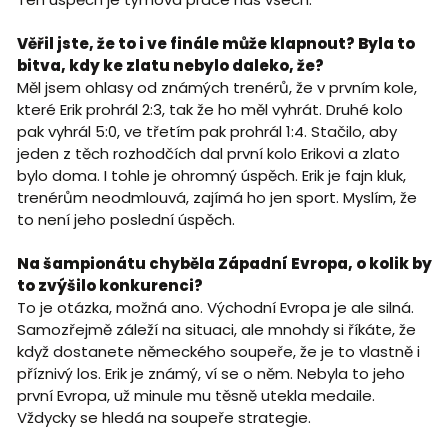
Věřil jste, že to i ve finále může klapnout? Byla to
bitva, kdy ke zlatu nebylo daleko, že?
Měl jsem ohlasy od známých trenérů, že v prvním kole,
které Erik prohrál 2:3, tak že ho měl vyhrát. Druhé kolo
pak vyhrál 5:0, ve třetím pak prohrál 1:4. Stačilo, aby
jeden z těch rozhodčích dal první kolo Erikovi a zlato
bylo doma. I tohle je ohromný úspěch. Erik je fajn kluk,
trenérům neodmlouvá, zajímá ho jen sport. Myslím, že
to není jeho poslední úspěch.
Na šampionátu chyběla Západní Evropa, o kolik by
to zvýšilo konkurenci?
To je otázka, možná ano. Východní Evropa je ale silná.
Samozřejmě záleží na situaci, ale mnohdy si říkáte, že
když dostanete německého soupeře, že je to vlastně i
příznivý los. Erik je známý, ví se o něm. Nebyla to jeho
první Evropa, už minule mu těsně utekla medaile.
Vždycky se hledá na soupeře strategie.