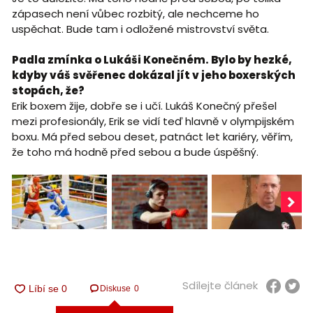
zápasech není vůbec rozbitý, ale nechceme ho
uspěchat. Bude tam i odložené mistrovství světa.
Padla zmínka o Lukáši Konečném. Bylo by hezké,
kdyby váš svěřenec dokázal jít v jeho boxerských
stopách, že?
Erik boxem žije, dobře se i učí. Lukáš Konečný přešel
mezi profesionály, Erik se vidí teď hlavně v olympijském
boxu. Má před sebou deset, patnáct let kariéry, věřím,
že toho má hodně před sebou a bude úspěšný.
Sdílejte článek
Diskuse
0