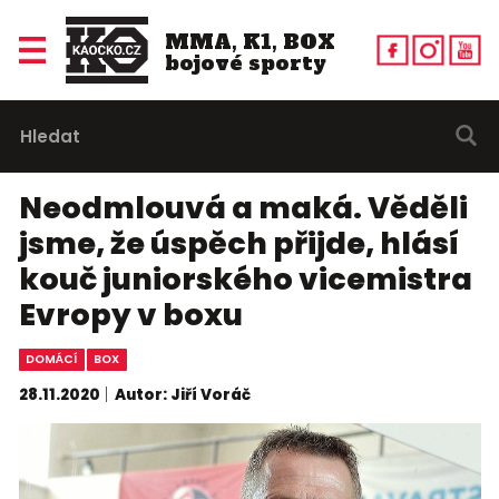
MMA, K1, BOX
bojové sporty
Neodmlouvá a maká. Věděli
jsme, že úspěch přijde, hlásí
kouč juniorského vicemistra
Evropy v boxu
DOMÁCÍ
BOX
28.11.2020
Autor: Jiří Voráč