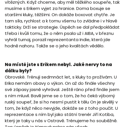
vítězných. Když chceme, aby měl těžkého soupeře, tak
musíme s Erikem vyjet za hranice. Doma boxuje se
staršími kluky, těžšími. On dokáže boxovat chytře. Je
tam síla, rychlost a k tomu všemu to zvládne i v hlavě
takticky. Drží se strategie. Úspěch se dal předpokládat
třeba i kvůli tomu, že o něm psala už i AIBA, v březnu
vyhrál turnaj, porazil reprezentanta Indie, která jde
hodně nahoru. Takže se o jeho kvalitách vědělo.
Na místě jste s Erikem nebyl. Jaké nervy to na
dálku byly?
Obrovské. Trénuji sedmnáct let, s kluky to prožívám. U
Erika nemám obavy o výkon. On až do finále všechny
své zápasy jasně vyhrával. Ještě ráno před finále jsem
s ním mluvil. Bavili jsme se o tom, že ho čeká výborný
ruský soupeř, že si ho nesmí pustit k tělu On je skvělý v
tom, že když něco nevyjde, dokáže se z toho poučit. U
reprezentace s ním byl jako státní trenér Jiří Kotiba,
který je taky u nás v Ostravě. Trénujeme ho souběžně.
Ten úspěch je týmová práce nás všech.