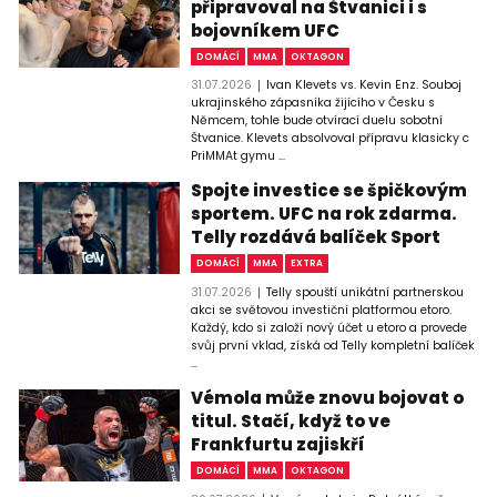
připravoval na Štvanici i s
bojovníkem UFC
DOMÁCÍ
MMA
OKTAGON
31.07.2026
Ivan Klevets vs. Kevin Enz. Souboj
ukrajinského zápasníka žijícího v Česku s
Němcem, tohle bude otvírací duelu sobotní
Štvanice. Klevets absolvoval přípravu klasicky c
PriMMAt gymu ...
Spojte investice se špičkovým
sportem. UFC na rok zdarma.
Telly rozdává balíček Sport
DOMÁCÍ
MMA
EXTRA
31.07.2026
Telly spouští unikátní partnerskou
akci se světovou investiční platformou etoro.
Každý, kdo si založí nový účet u etoro a provede
svůj první vklad, získá od Telly kompletní balíček
...
Vémola může znovu bojovat o
titul. Stačí, když to ve
Frankfurtu zajiskří
DOMÁCÍ
MMA
OKTAGON