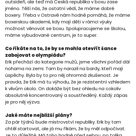
outsideři, ale teď má Česká republika v boxu zase
jméno. Těší nás, že ostatní vědí, že máme dobré
boxery. Třeba v Ostravě nám hodně pomáhá, že máme
boxerskou akademii, kdy mají děti v rámci výuky
možnost věnovat se boxu. Spolupracujeme se školou,
máme vybudované centrum, je to super.
Co říkáte na to, že by se mohla otevřít šance
zabojovat o olympiádu?
Erik přechází do kategorie mužů, jsme všichni pořád dál
nohama na zemi. Tam by narazil na bardy, kteří mají
úspěchy. Byla by to pro něj ohromná zkušenost. Je
pravda, že Erik má tu výhodu, že je rezistentní vzhledem
k vlivům okolo. On dokáže být bez ohledu na cokoliv
absolutně koncentrovaný a soustředěný. Každý zápas
je pro něj výzva.
Jaké máte nejbližší plány?
Za pár týdnů bude mistrovství republiky. Erik by tam
chtěl startovat, ale já mu říkám, že by měl odpočívat.
Je to důležité. Má toho hodně před sebou, po tolika