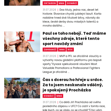
OKTAGON
MMA
DOMÁCÍ
31.07.2026
Dva tituly, jedna noc, deset let
historie. Štvanice chystá jubilejní bouři. Karta
nabídne hned dvě titulové bitvy, návraty do
klece, české derby dvou mladých talentů a
mnoho dalšího. ...
Paul se toho nebojí. Teď máme
všechny zdroje, které tento
sport navždy změní
ZAHRANIČÍ
MMA
BOX
31.07.2026
MVP a PFL se oficiálně sloučily a
vytvořily novou globální platformu pro bojové
sporty "Vysoce spekulované sloučení Most
Valuable Promotions a Professional Fighters
League je oficiálně ...
Čas s dcerou ho hřeje u srdce.
Za to jsem neskonale vděčný,
je spokojený Procházka
DOMÁCÍ
MMA
31.07.2026
Co dělá Jiří Procházka od svého
posledního zápasu v UFC? Co zažil v tomto roce,
kde bych, co se stalo, co se chystá? "Chci vám