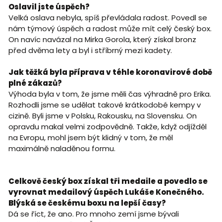
Oslavil jste úspěch?
Velká oslava nebyla, spíš převládala radost. Povedl se
nám týmový úspěch a radost může mít celý český box.
On navíc navázal na Mirka Gorola, který získal bronz
před dvěma lety a byl i stříbrný mezi kadety.
Jak těžká byla příprava v téhle koronavirové době
plné zákazů?
Výhoda byla v tom, že jsme měli čas výhradně pro Erika.
Rozhodli jsme se udělat takové krátkodobé kempy v
cizině. Byli jsme v Polsku, Rakousku, na Slovensku. On
opravdu makal velmi zodpovědně. Takže, když odjížděl
na Evropu, mohl jsem být klidný v tom, že měl
maximálně naladěnou formu.
Celkově český box získal tři medaile a povedlo se
vyrovnat medailový úspěch Lukáše Konečného.
Blýská se českému boxu na lepší časy?
Dá se říct, že ano. Pro mnoho zemí jsme bývali