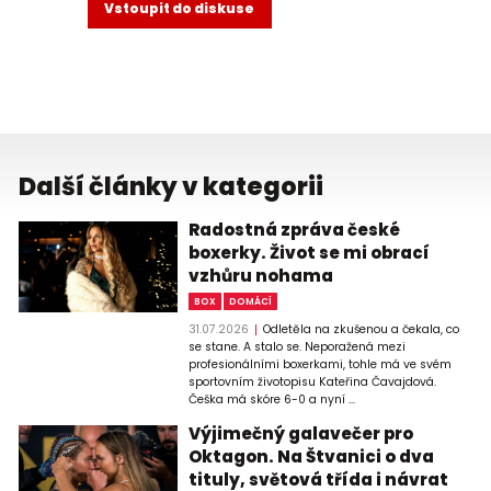
Vstoupit do diskuse
Další články v kategorii
Radostná zpráva české
boxerky. Život se mi obrací
vzhůru nohama
BOX
DOMÁCÍ
31.07.2026
Odletěla na zkušenou a čekala, co
se stane. A stalo se. Neporažená mezi
profesionálními boxerkami, tohle má ve svém
sportovním životopisu Kateřina Čavajdová.
Češka má skóre 6-0 a nyní ...
Výjimečný galavečer pro
Oktagon. Na Štvanici o dva
tituly, světová třída i návrat