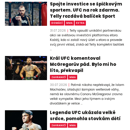
Spojte investice se špičkovým
sportem. UFC na rok zdarma.
Telly rozdává balíček Sport
DOMÁCÍ
MMA
EXTRA
31.07.2026
Telly spouští unikátní partnerskou
akci se světovou investiční platformou etoro.
Každý, kdo si založí nový účet u etoro a provede
svůj první vklad, získá od Telly kompletní balíček
...
Král UFC komentoval
McGregorův pád. Bylo mi ho
líto, překvapil
ZAHRANIČÍ
MMA
30.07.2026
Patrně nikoho nepřekvapí, že Islam
Machačev, úřadující šampion welterové váhy,
nemá ke slavnému Conoru McGregorovi zrovna
velké sympatie. Mezi jeho týmem a irským
divočákem je velice ...
Legenda UFC ukázala velké
srdce, pomohla stovkám dětí
ZAHRANIČÍ
MMA