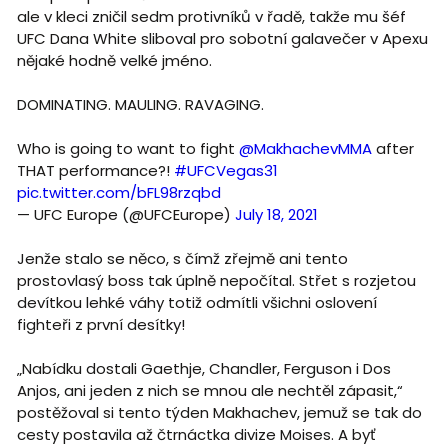
ale v kleci zničil sedm protivníků v řadě, takže mu šéf
UFC Dana White sliboval pro sobotní galavečer v Apexu
nějaké hodně velké jméno.
DOMINATING. MAULING. RAVAGING.
Who is going to want to fight
@MakhachevMMA
after
THAT performance?!
#UFCVegas31
pic.twitter.com/bFL98rzqbd
— UFC Europe (@UFCEurope)
July 18, 2021
Jenže stalo se něco, s čímž zřejmě ani tento
prostovlasý boss tak úplně nepočítal. Střet s rozjetou
devítkou lehké váhy totiž odmítli všichni oslovení
fighteři z první desítky!
„Nabídku dostali Gaethje, Chandler, Ferguson i Dos
Anjos, ani jeden z nich se mnou ale nechtěl zápasit,“
postěžoval si tento týden Makhachev, jemuž se tak do
cesty postavila až čtrnáctka divize Moises. A byť