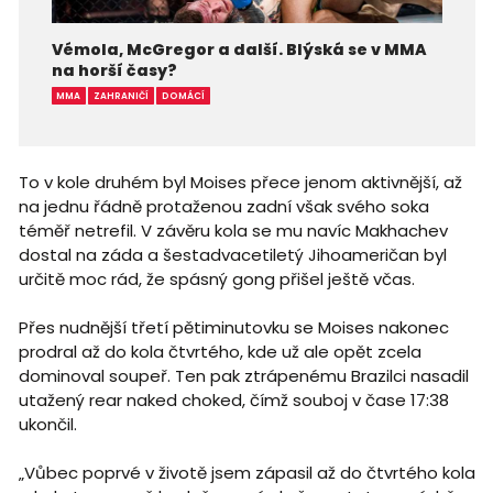
Vémola, McGregor a další. Blýská se v MMA
na horší časy?
MMA
ZAHRANIČÍ
DOMÁCÍ
To v kole druhém byl Moises přece jenom aktivnější, až
na jednu řádně protaženou zadní však svého soka
téměř netrefil. V závěru kola se mu navíc Makhachev
dostal na záda a šestadvacetiletý Jihoameričan byl
určitě moc rád, že spásný gong přišel ještě včas.
Přes nudnější třetí pětiminutovku se Moises nakonec
prodral až do kola čtvrtého, kde už ale opět zcela
dominoval soupeř. Ten pak ztrápenému Brazilci nasadil
utažený rear naked choked, čímž souboj v čase 17:38
ukončil.
„Vůbec poprvé v životě jsem zápasil až do čtvrtého kola