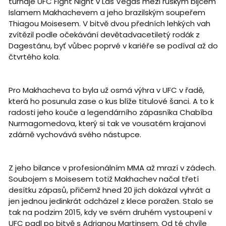
turnaje UFC Fight Night v Las Vegas mezi ruským bijcem
Islamem Makhachevem a jeho brazilským soupeřem
Thiagou Moisesem. V bitvě dvou předních lehkých vah
zvítězil podle očekávání devětadvacetiletý rodák z
Dagestánu, byť vůbec poprvé v kariéře se podíval až do
čtvrtého kola.
Pro Makhacheva to byla už osmá výhra v UFC v řadě,
která ho posunula zase o kus blíže titulové šanci. A to k
radosti jeho kouče a legendárního zápasníka Chabíba
Nurmagomedova, který si tak ve vousatém krajanovi
zdárně vychovává svého nástupce.
Z jeho bilance v profesionálním MMA až mrazí v zádech.
Soubojem s Moisesem totiž Makhachev načal třetí
desítku zápasů, přičemž hned 20 jich dokázal vyhrát a
jen jednou jedinkrát odcházel z klece poražen. Stalo se
tak na podzim 2015, kdy ve svém druhém vystoupení v
UFC padl po bitvě s Adrianou Martinsem. Od té chvíle