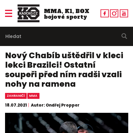
MMA, K1, BOX
bojové sporty
Nový Chabíb uštědřil v kleci
lekci Brazilci! Ostatní
soupeři před ním radši vzali
nohy na ramena
ZAHRANIČÍ
MMA
18.07.2021
Autor: Ondřej Propper