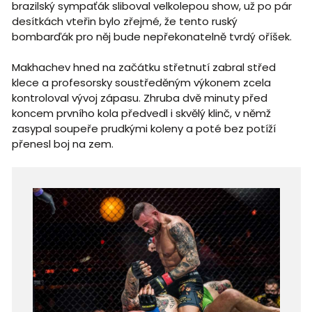
brazilský sympaťák sliboval velkolepou show, už po pár
desítkách vteřin bylo zřejmé, že tento ruský
bombarďák pro něj bude nepřekonatelně tvrdý oříšek.
Makhachev hned na začátku střetnutí zabral střed
klece a profesorsky soustředěným výkonem zcela
kontroloval vývoj zápasu. Zhruba dvě minuty před
koncem prvního kola předvedl i skvělý klinč, v němž
zasypal soupeře prudkými koleny a poté bez potíží
přenesl boj na zem.