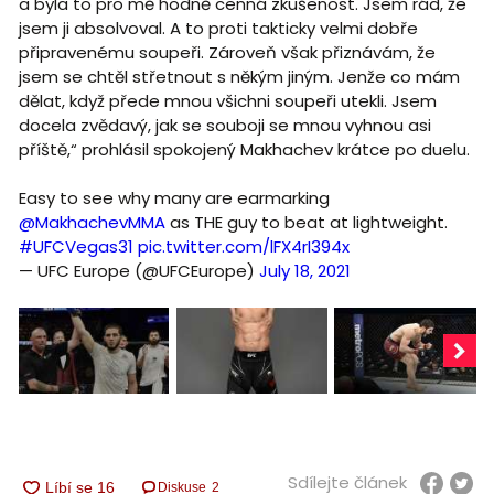
a byla to pro mě hodně cenná zkušenost. Jsem rád, že
jsem ji absolvoval. A to proti takticky velmi dobře
připravenému soupeři. Zároveň však přiznávám, že
jsem se chtěl střetnout s někým jiným. Jenže co mám
dělat, když přede mnou všichni soupeři utekli. Jsem
docela zvědavý, jak se souboji se mnou vyhnou asi
příště,“ prohlásil spokojený Makhachev krátce po duelu.
Easy to see why many are earmarking
@MakhachevMMA
as THE guy to beat at lightweight.
#UFCVegas31
pic.twitter.com/lFX4rI394x
— UFC Europe (@UFCEurope)
July 18, 2021
Sdílejte článek
Diskuse
2