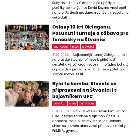
Roky držel titul v Oktagonu, pak přišly ale
porážky, ze kterých se David Kozma vrací opět
nahoru. Po třech nezdarech zvítězil, v sobotu ho
čeká další ...
Oslavy 10 let Oktagonu.
Posunutí turnaje a zábava pro
fanoušky na Štvanici
OKTAGON
MMA
DOMÁCÍ
31.07.2026
Nejkrásnější turnaj Oktagonu roku
na pražské Štvanici přinese k příležitosti
desátého výročí organizace mimořádně bohatý
doprovodný program. Fanoušci se v pátek a v
sobotu mohou těšit ...
Byla to bomba. Klevets se
připravoval na Štvanici i s
bojovníkem UFC
DOMÁCÍ
MMA
OKTAGON
31.07.2026
Ivan Klevets vs. Kevin Enz. Souboj
ukrajinského zápasníka žijícího v Česku s
Němcem, tohle bude otvírací duelu sobotní
Štvanice. Klevets absolvoval přípravu klasicky c
PriMMAt gymu ...