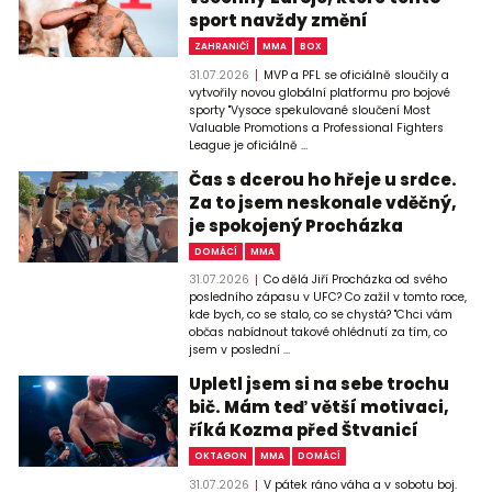
sport navždy změní
ZAHRANIČÍ
MMA
BOX
31.07.2026
MVP a PFL se oficiálně sloučily a
vytvořily novou globální platformu pro bojové
sporty "Vysoce spekulované sloučení Most
Valuable Promotions a Professional Fighters
League je oficiálně ...
Čas s dcerou ho hřeje u srdce.
Za to jsem neskonale vděčný,
je spokojený Procházka
DOMÁCÍ
MMA
31.07.2026
Co dělá Jiří Procházka od svého
posledního zápasu v UFC? Co zažil v tomto roce,
kde bych, co se stalo, co se chystá? "Chci vám
občas nabídnout takové ohlédnutí za tím, co
jsem v poslední ...
Upletl jsem si na sebe trochu
bič. Mám teď větší motivaci,
říká Kozma před Štvanicí
OKTAGON
MMA
DOMÁCÍ
31.07.2026
V pátek ráno váha a v sobotu boj.