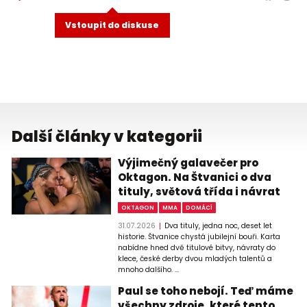
Vstoupit do diskuse
Další články v kategorii
Výjimečný galavečer pro
Oktagon. Na Štvanici o dva
tituly, světová třída i návrat
OKTAGON
MMA
DOMÁCÍ
31.07.2026
Dva tituly, jedna noc, deset let
historie. Štvanice chystá jubilejní bouři. Karta
nabídne hned dvě titulové bitvy, návraty do
klece, české derby dvou mladých talentů a
mnoho dalšího. ...
Paul se toho nebojí. Teď máme
všechny zdroje, které tento