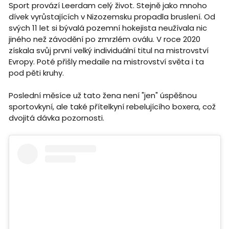
Sport provází Leerdam celý život. Stejně jako mnoho
dívek vyrůstajících v Nizozemsku propadla bruslení. Od
svých 11 let si bývalá pozemní hokejista neužívala nic
jiného než závodění po zmrzlém oválu. V roce 2020
získala svůj první velký individuální titul na mistrovství
Evropy. Poté přišly medaile na mistrovství světa i ta
pod pěti kruhy.
Poslední měsíce už tato žena není "jen" úspěšnou
sportovkyní, ale také přítelkyní rebelujícího boxera, což
dvojitá dávka pozornosti.