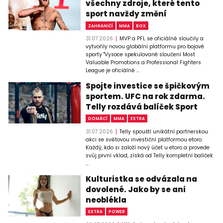
všechny zdroje, které tento
sport navždy změní
ZAHRANIČÍ
MMA
BOX
31.07.2026
MVP a PFL se oficiálně sloučily a
vytvořily novou globální platformu pro bojové
sporty "Vysoce spekulované sloučení Most
Valuable Promotions a Professional Fighters
League je oficiálně ...
Spojte investice se špičkovým
sportem. UFC na rok zdarma.
Telly rozdává balíček Sport
DOMÁCÍ
MMA
EXTRA
31.07.2026
Telly spouští unikátní partnerskou
akci se světovou investiční platformou etoro.
Každý, kdo si založí nový účet u etoro a provede
svůj první vklad, získá od Telly kompletní balíček
...
Kulturistka se odvázala na
dovolené. Jako by se ani
neoblékla
EXTRA
POWER