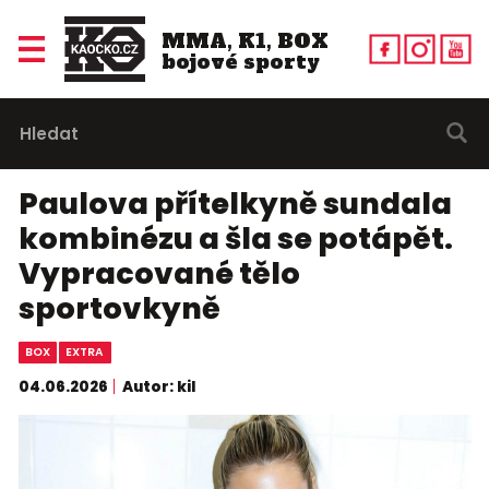
MMA, K1, BOX
bojové sporty
Paulova přítelkyně sundala
kombinézu a šla se potápět.
Vypracované tělo
sportovkyně
BOX
EXTRA
04.06.2026
Autor: kil