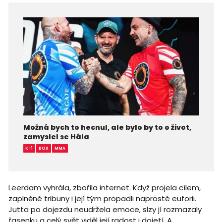
Možná bych to hecnul, ale bylo by to o život,
zamyslel se Hála
K-1
BOX
MMA
Leerdam vyhrála, zbořila internet. Když projela cílem,
zaplněné tribuny i její tým propadli naprosté euforii.
Jutta po dojezdu neudržela emoce, slzy jí rozmazaly
řasenku a celý svět viděl její radost i dojetí. A