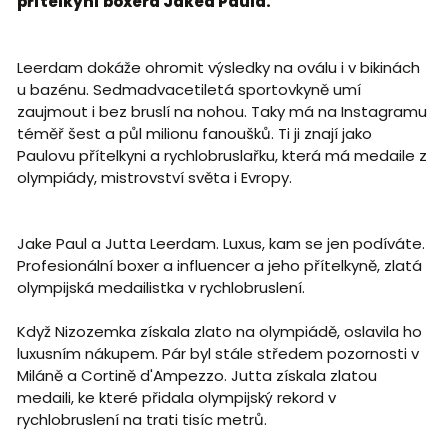
přítelkyní boxera Jakea Paula.
Leerdam dokáže ohromit výsledky na oválu i v bikinách
u bazénu. Sedmadvacetiletá sportovkyně umí
zaujmout i bez bruslí na nohou. Taky má na Instagramu
téměř šest a půl milionu fanoušků. Ti ji znají jako
Paulovu přítelkyni a rychlobruslařku, která má medaile z
olympiády, mistrovství světa i Evropy.
Jake Paul a Jutta Leerdam. Luxus, kam se jen podíváte.
Profesionální boxer a influencer a jeho přítelkyně, zlatá
olympijská medailistka v rychlobruslení.
Když Nizozemka získala zlato na olympiádě, oslavila ho
luxusním nákupem. Pár byl stále středem pozornosti v
Miláně a Cortině d'Ampezzo. Jutta získala zlatou
medaili, ke které přidala olympijský rekord v
rychlobruslení na trati tisíc metrů.