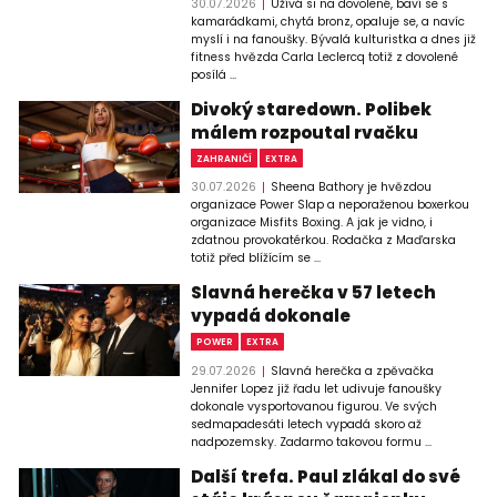
30.07.2026
Užívá si na dovolené, baví se s
kamarádkami, chytá bronz, opaluje se, a navíc
myslí i na fanoušky. Bývalá kulturistka a dnes již
fitness hvězda Carla Leclercq totiž z dovolené
posílá ...
Divoký staredown. Polibek
málem rozpoutal rvačku
ZAHRANIČÍ
EXTRA
30.07.2026
Sheena Bathory je hvězdou
organizace Power Slap a neporaženou boxerkou
organizace Misfits Boxing. A jak je vidno, i
zdatnou provokatérkou. Rodačka z Maďarska
totiž před blížícím se ...
Slavná herečka v 57 letech
vypadá dokonale
POWER
EXTRA
29.07.2026
Slavná herečka a zpěvačka
Jennifer Lopez již řadu let udivuje fanoušky
dokonale vysportovanou figurou. Ve svých
sedmapadesáti letech vypadá skoro až
nadpozemsky. Zadarmo takovou formu ...
Další trefa. Paul zlákal do své