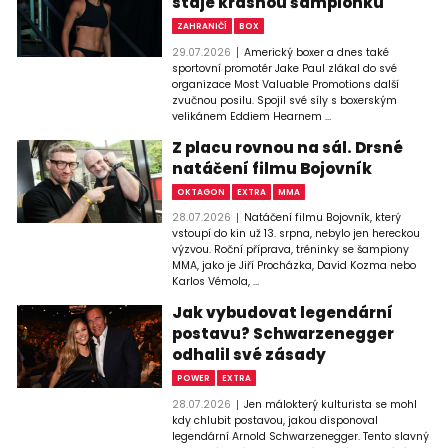
stáje krásnou šampionku
ZAHRANIČÍ
BOX
29.07.2026
Americký boxer a dnes také
sportovní promotér Jake Paul zlákal do své
organizace Most Valuable Promotions další
zvučnou posilu. Spojil své síly s boxerským
velikánem Eddiem Hearnem ...
Z placu rovnou na sál. Drsné
natáčení filmu Bojovník
OKTAGON
EXTRA
MMA
28.07.2026
Natáčení filmu Bojovník, který
vstoupí do kin už 13. srpna, nebylo jen hereckou
výzvou. Roční příprava, tréninky se šampiony
MMA, jako je Jiří Procházka, David Kozma nebo
Karlos Vémola, ...
Jak vybudovat legendární
postavu? Schwarzenegger
odhalil své zásady
POWER
EXTRA
28.07.2026
Jen málokterý kulturista se mohl
kdy chlubit postavou, jakou disponoval
legendární Arnold Schwarzenegger. Tento slavný