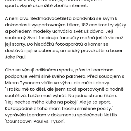
sportovkyně okamžitě zbořila internet.
A není divu. Sedmadvacetiletá blondýnka se svým k
dokonalosti vysportovaným tělem, 182 centimetry výšky
a pohledem modelky uchvátila svět už dávno. Její
soukromý život fascinuje fanoušky možná ještě víc než
její starty. Do hledáčků fotoaparátů a kamer se
dostává i její snoubenec, americký provokatér a boxer
Jake Paul.
Oba se věnují odlišnému sportu, přesto Leerdman
podporuje velmi silně svého partnera. Před soubojem s
Mikem Tysonem věřila ve výhru, ale měla i obavy.
"Trošku mě to děsí, ale jsem také sportovkyně a hodně
soutěživá, takže musí vyhrát. Na jednu stranu říkám:
'Hej, nechte mého kluka na pokoji.' Ale je to sport.
Každopádně z toho mám trochu smíšené pocity,"
vyprávěla Leerdam v dokumentu společnosti Netflix
'Countdown: Paul vs. Tyson'.