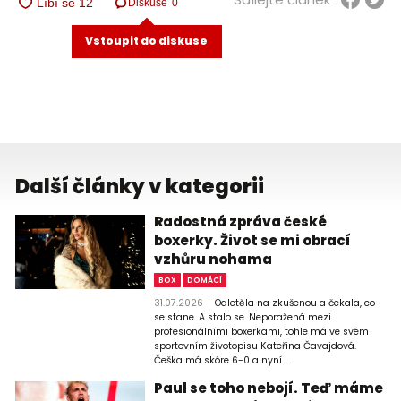
Diskuse
0
Vstoupit do diskuse
Další články v kategorii
Radostná zpráva české
boxerky. Život se mi obrací
vzhůru nohama
BOX
DOMÁCÍ
31.07.2026
Odletěla na zkušenou a čekala, co
se stane. A stalo se. Neporažená mezi
profesionálními boxerkami, tohle má ve svém
sportovním životopisu Kateřina Čavajdová.
Češka má skóre 6-0 a nyní ...
Paul se toho nebojí. Teď máme