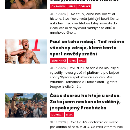
OKTAGON
MMA
DOMÁCÍ
31.07.2026
Dva tituly, jedna noc, deset let
historie. Štvanice chystá jubilejní bouři. Karta
nabídne hned dvě titulové bitvy, návraty do
klece, české derby dvou mladých talentů a
mnoho dalšího. ...
Paul se toho nebojí. Teď máme
všechny zdroje, které tento
sport navždy změní
ZAHRANIČÍ
MMA
BOX
31.07.2026
MVP a PFL se oficiálně sloučily a
vytvořily novou globální platformu pro bojové
sporty "Vysoce spekulované sloučení Most
Valuable Promotions a Professional Fighters
League je oficiálně ...
Čas s dcerou ho hřeje u srdce.
Za to jsem neskonale vděčný,
je spokojený Procházka
DOMÁCÍ
MMA
31.07.2026
Co dělá Jiří Procházka od svého
posledního zápasu v UFC? Co zažil v tomto roce,