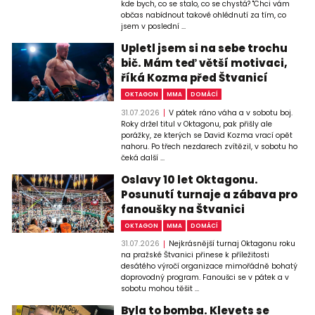
kde bych, co se stalo, co se chystá? "Chci vám
občas nabídnout takové ohlédnutí za tím, co
jsem v poslední ...
Upletl jsem si na sebe trochu
bič. Mám teď větší motivaci,
říká Kozma před Štvanicí
OKTAGON
MMA
DOMÁCÍ
31.07.2026
V pátek ráno váha a v sobotu boj.
Roky držel titul v Oktagonu, pak přišly ale
porážky, ze kterých se David Kozma vrací opět
nahoru. Po třech nezdarech zvítězil, v sobotu ho
čeká další ...
Oslavy 10 let Oktagonu.
Posunutí turnaje a zábava pro
fanoušky na Štvanici
OKTAGON
MMA
DOMÁCÍ
31.07.2026
Nejkrásnější turnaj Oktagonu roku
na pražské Štvanici přinese k příležitosti
desátého výročí organizace mimořádně bohatý
doprovodný program. Fanoušci se v pátek a v
sobotu mohou těšit ...
Byla to bomba. Klevets se