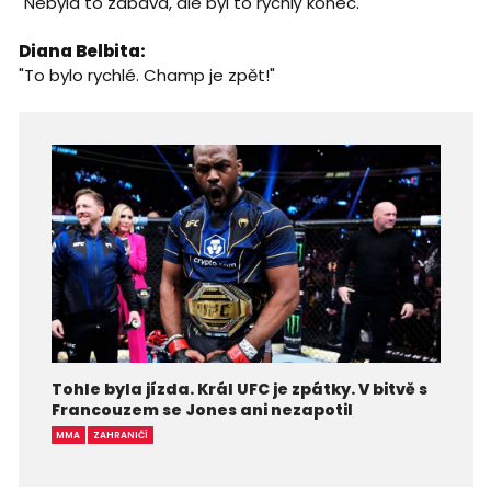
"Nebyla to zábava, ale byl to rychlý konec."
Diana Belbita:
"To bylo rychlé. Champ je zpět!"
Tohle byla jízda. Král UFC je zpátky. V bitvě s
Francouzem se Jones ani nezapotil
MMA
ZAHRANIČÍ