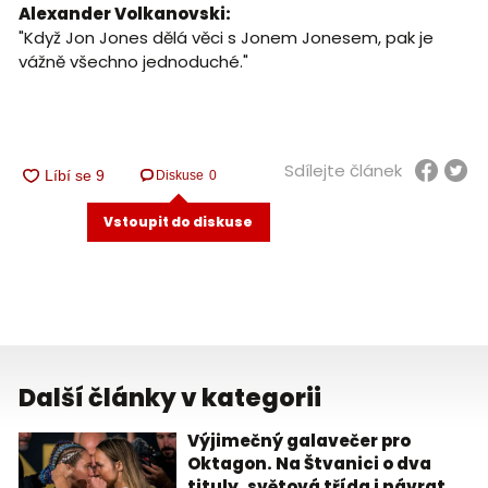
Alexander Volkanovski:
"Když Jon Jones dělá věci s Jonem Jonesem, pak je
vážně všechno jednoduché."
Sdílejte článek
Diskuse
0
Vstoupit do diskuse
Další články v kategorii
Výjimečný galavečer pro
Oktagon. Na Štvanici o dva
tituly, světová třída i návrat