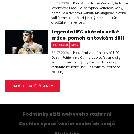
30.07.2026
Patrně nikoho nepřekvapí, že Islam
Machačev, úřadující šampion welterové váhy,
nemá ke slavnému Conoru McGregorovi zrovna
velké sympatie. Mezi jeho týmem a irským
divočákem je velice ...
Legenda UFC ukázala velké
srdce, pomohla stovkám dětí
ZAHRANIČÍ
MMA
30.07.2026
Populární veterán slavné UFC
Dustin Poirier se vrátil na dobrou 'stranu síly'.
Zatímco před pár týdny šokoval fanoušky
řáděním na letišti, kvůli němuž byl dokonce
zatčen, ...
NAČÍST DALŠÍ ČLÁNKY
Podmínky užití webového rozhraní
Souhlas s používáním osobních údajů
Statistiky