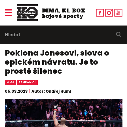
MMA, K1, BOX
bojové sporty
Poklona Jonesovi, slova o
epickém návratu. Je to
prostě šílenec
MMA
ZAHRANIČÍ
05.03.2023
Autor: Ondřej Huml