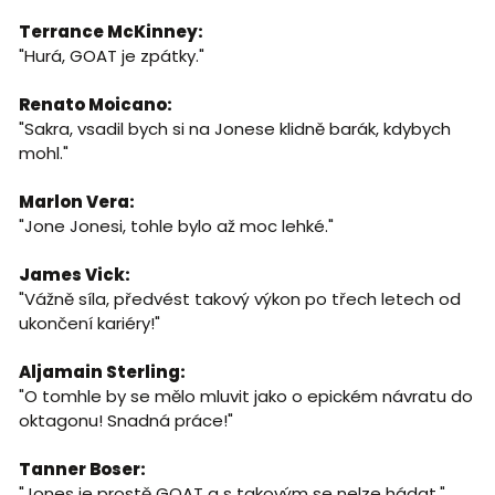
Terrance McKinney:
"Hurá, GOAT je zpátky."
Renato Moicano:
"Sakra, vsadil bych si na Jonese klidně barák, kdybych
mohl."
Marlon Vera:
"Jone Jonesi, tohle bylo až moc lehké."
James Vick:
"Vážně síla, předvést takový výkon po třech letech od
ukončení kariéry!"
Aljamain Sterling:
"O tomhle by se mělo mluvit jako o epickém návratu do
oktagonu! Snadná práce!"
Tanner Boser:
"Jones je prostě GOAT a s takovým se nelze hádat."