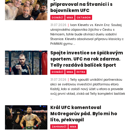
připravoval na Štvanici i s
bojovníkem UFC
DOMÁCÍ
MMA
OKTAGON
31.07.2026
Ivan Klevets vs. Kevin Enz. Souboj
ukrajinského zápasníka žijícího v Česku s
Němcem, tohle bude otvírací duelu sobotní
Štvanice. Klevets absolvoval přípravu klasicky c
PriMMAt gymu ...
Spojte investice se špičkovým
sportem. UFC na rok zdarma.
Telly rozdává balíček Sport
DOMÁCÍ
MMA
EXTRA
31.07.2026
Telly spouští unikátní partnerskou
akci se světovou investiční platformou etoro.
Každý, kdo si založí nový účet u etoro a provede
svůj první vklad, získá od Telly kompletní balíček
...
Král UFC komentoval
McGregorův pád. Bylo mi ho
líto, překvapil
ZAHRANIČÍ
MMA