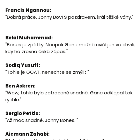
Francis Ngannou:
"Dobrá práce, Jonny Boy! S pozdravem, král těžké váhy."
Belal Muhammad:
"Bones je zpátky. Naopak Gane možná cvičí jen ve chvíli,
kdy ho zrovna čeká zápas."
Sodiq Yusuff:
"Tohle je GOAT, nenechte se zmýlit."
Ben Askren:
"Wow, tohle bylo zatraceně snadné. Gane odklepal tak
rychle."
Sergio Pettis:
"Až moc snadné, Jonny Bones. "
Aiemann Zahabi: