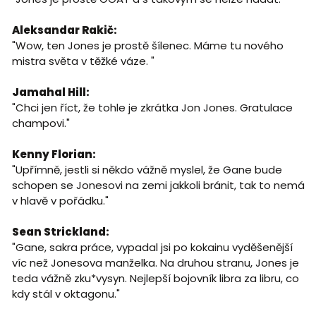
Aleksandar Rakič:
"Wow, ten Jones je prostě šílenec. Máme tu nového
mistra světa v těžké váze. "
Jamahal Hill:
"Chci jen říct, že tohle je zkrátka Jon Jones. Gratulace
champovi."
Kenny Florian:
"Upřímně, jestli si někdo vážně myslel, že Gane bude
schopen se Jonesovi na zemi jakkoli bránit, tak to nemá
v hlavě v pořádku."
Sean Strickland:
"Gane, sakra práce, vypadal jsi po kokainu vyděšenější
víc než Jonesova manželka. Na druhou stranu, Jones je
teda vážně zku*vysyn. Nejlepší bojovník libra za libru, co
kdy stál v oktagonu."