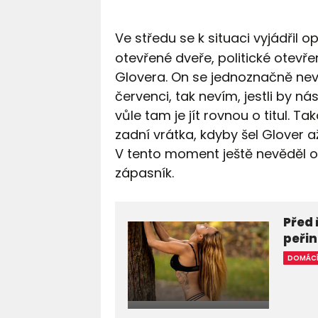
Ve středu se k situaci vyjádřil 
otevřené dveře, politické otevř
Glovera. On se jednoznačně nevyj
červenci, tak nevím, jestli by n
vůle tam je jít rovnou o titul. Ta
zadní vrátka, kdyby šel Glover a
V tento moment ještě nevěděl o 
zápasník.
Před 
peři
DOMÁC