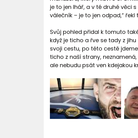
je to jen lhář, a v té druhé věci
válečník – je to jen odpad,“ řek
Svůj pohled přidal k tomuto také 
když je ticho a řve se tady z jih
svoji cestu, po této cestě jdeme
ticho z naší strany, neznamená, 
ale nebudu psát ven kdejakou kr