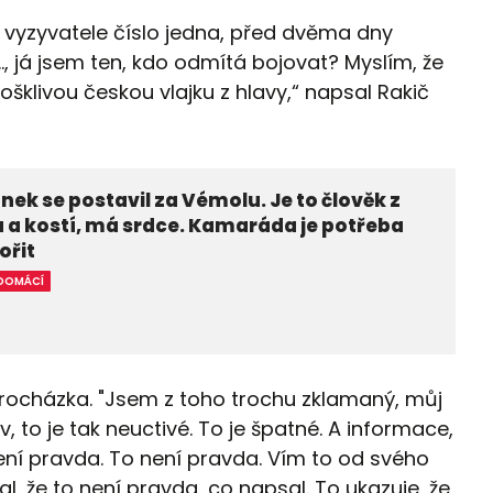
 vyzyvatele číslo jedna, před dvěma dny
, já jsem ten, kdo odmítá bojovat? Myslím, že
ošklivou českou vlajku z hlavy,“ napsal Rakič
nek se postavil za Vémolu. Je to člověk z
a kostí, má srdce. Kamaráda je potřeba
ořit
DOMÁCÍ
 Procházka. "Jsem z toho trochu zklamaný, můj
v, to je tak neuctivé. To je špatné. A informace,
ení pravda. To není pravda. Vím to od svého
al, že to není pravda, co napsal. To ukazuje, že