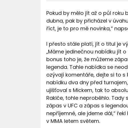
Pokud by mělo jít až o půl roku 
dubna, pak by přicházel v úvah
říct, je to pro mě novinka,“ nap
I přesto stále platí, jít o titul
„Máme jedinečnou nabídku jít o t
bonus toho je, že můžeme zápasi
legenda. Tahle nabídka se neod
ozývají komentáře, dejte si to s
nabídku dva dny před turnajem, ž
ujišťoval s Mickem, tak to absol
Rakiče, tohle neproběhlo. Tady se
zápas v UFC a zápas s legendou.
nepříjemné, ale jdeme dál,“ ře
v MMA letem světem.