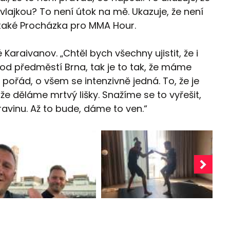
 s vlajkou? To není útok na mě. Ukazuje, že není
l také Procházka pro MMA Hour.
Karaivanov. „Chtěl bych všechny ujistit, že i
u od předměstí Brna, tak je to tak, že máme
 pořád, o všem se intenzivně jedná. To, že je
že děláme mrtvý lišky. Snažíme se to vyřešit,
avinu. Až to bude, dáme to ven.“