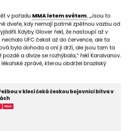
opět v pořadu
MMA letem světem
. „Jsou to
ené dveře, kdy nemají patrně zpětnou vazbu od
ádřil. Kdyby Glover řekl, že nastoupí až v
ás nechalo UFC čekat až do července, ale ta
ková byla dohoda a oni ji drží, ale jsou tam ta
ž pozdě a divize se rozhýbala,“ řekl Karaivanov.
lékařské zprávě, kterou obdržel brazilský
řežbou v kleci čeká českou bojovnici bitva v
nách
Í
MMA