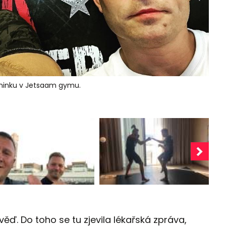
réninku v Jetsaam gymu.
ď. Do toho se tu zjevila lékařská zpráva,