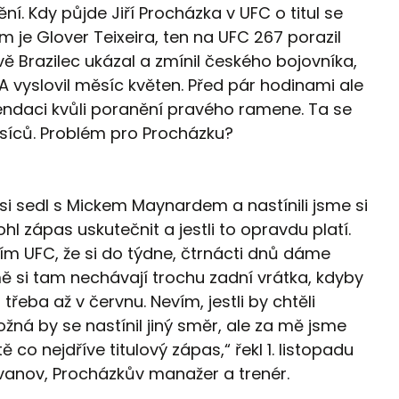
ní. Kdy půjde Jiří Procházka v UFC o titul se
 je Glover Teixeira, ten na UFC 267 porazil
ě Brazilec ukázal a zmínil českého bojovníka,
A vyslovil měsíc květen. Před pár hodinami ale
ndaci kvůli poranění pravého ramene. Ta se
síců. Problém pro Procházku?
i sedl s Mickem Maynardem a nastínili jsme si
hl zápas uskutečnit a jestli to opravdu platí.
ním UFC, že si do týdne, čtrnácti dnů dáme
 mě si tam nechávají trochu zadní vrátka, kdyby
řeba až v červnu. Nevím, jestli by chtěli
ožná by se nastínil jiný směr, ale za mě jsme
 co nejdříve titulový zápas,“ řekl 1. listopadu
ivanov, Procházkův manažer a trenér.