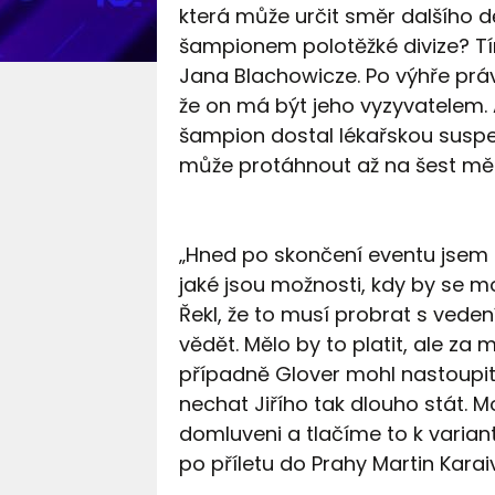
která může určit směr dalšího dě
šampionem polotěžké divize? Tím
Jana Blachowicze. Po výhře práv
že on má být jeho vyzyvatelem. 
šampion dostal lékařskou suspe
může protáhnout až na šest mě
„Hned po skončení eventu jsem s
jaké jsou možnosti, kdy by se mo
Řekl, že to musí probrat s vede
vědět. Mělo by to platit, ale za
případně Glover mohl nastoupit t
nechat Jiřího tak dlouho stát. M
domluveni a tlačíme to k variantě
po příletu do Prahy Martin Kara