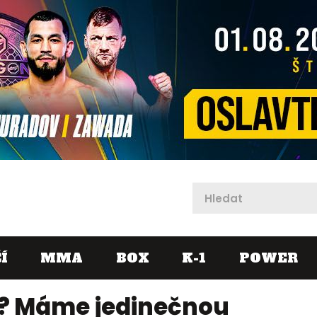
X
Í
MMA
BOX
K-1
POWER
? Máme jedinečnou