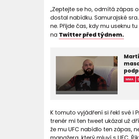
„Zeptejte se ho, odmítá zápas o
dostal nabídku. Samurajské sra…
ne. Přijde čas, kdy mu useknu tu 
na
Twitter před týdnem.
Martí
masa 
podp
MMA
K tomuto vyjádření si řekl své i
trenér mi ten tweet ukázal už dří
že mu UFC nabídlo ten zápas, n
manažera, který mluví s UFC. Řík