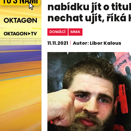
nabídku jít o tit
nechat ujít, řík
DOMÁCÍ
MMA
11.11.2021
Autor: Libor Kalous