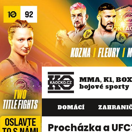
MMA, K1, BO
bojové sporty
DOMÁCÍ
ZAHRANIČ
Procházka a UFC