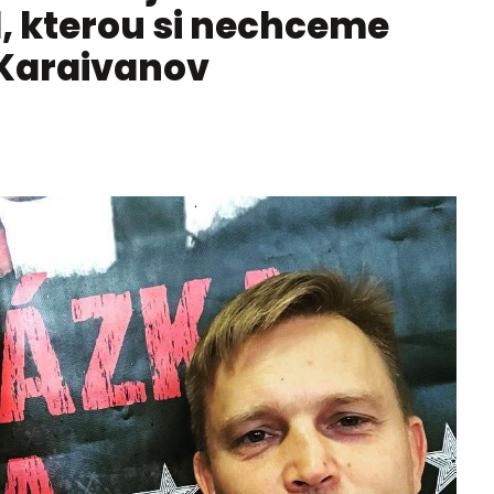
ul, kterou si nechceme
á Karaivanov