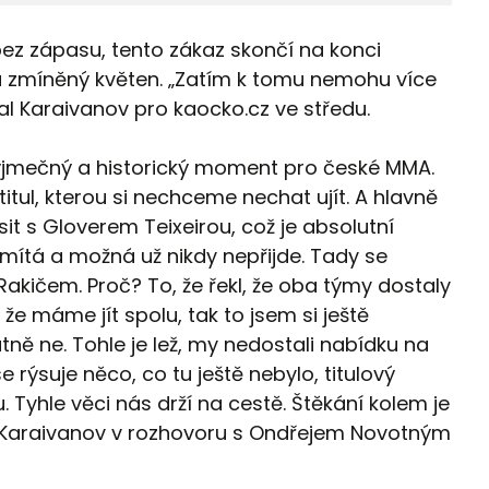
bez zápasu, tento zákaz skončí na konci
u zmíněný květen. „Zatím k tomu nemohu více
sal Karaivanov pro kaocko.cz ve středu.
 je výjmečný a historický moment pro české MMA.
itul, kterou si nechceme nechat ujít. A hlavně
t s Gloverem Teixeirou, což je absolutní
mítá a možná už nikdy nepřijde. Tady se
 Rakičem. Proč? To, že řekl, že oba týmy dostaly
e máme jít spolu, tak to jsem si ještě
utně ne. Tohle je lež, my nedostali nabídku na
 rýsuje něco, co tu ještě nebylo, titulový
 Tyhle věci nás drží na cestě. Štěkání kolem je
kl Karaivanov v rozhovoru s Ondřejem Novotným